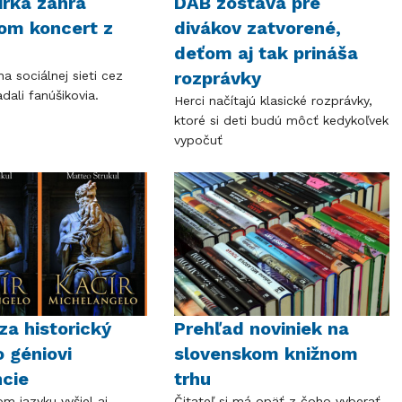
irka zahrá
DAB zostáva pre
om koncert z
divákov zatvorené,
deťom aj tak prináša
rozprávky
na sociálnej sieti cez
adali fanúšikovia.
Herci načítajú klasické rozprávky,
ktoré si deti budú môcť kedykoľvek
vypočuť
a historický
Prehľad noviniek na
 géniovi
slovenskom knižnom
cie
trhu
m jazyku vyšiel aj
Čitateľ si má opäť z čoho vyberať.