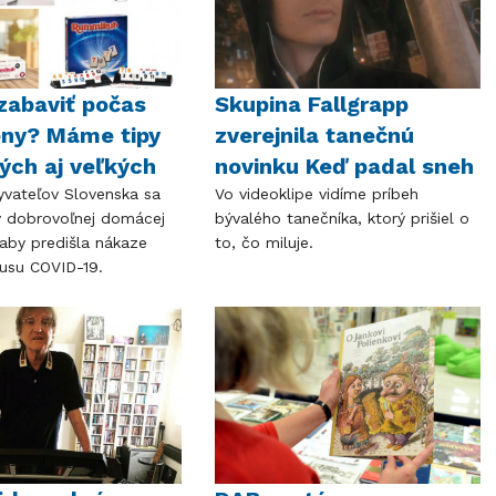
zabaviť počas
Skupina Fallgrapp
ény? Máme tipy
zverejnila tanečnú
ých aj veľkých
novinku Keď padal sneh
yvateľov Slovenska sa
Vo videoklipe vidíme príbeh
 dobrovoľnej domácej
bývalého tanečníka, ktorý prišiel o
 aby predišla nákaze
to, čo miluje.
írusu COVID-19.