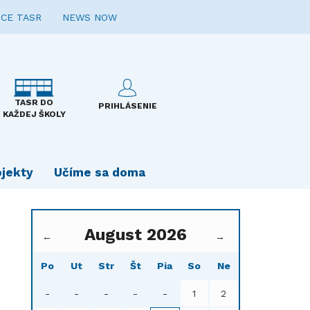
CE TASR
NEWS NOW
TASR DO
PRIHLÁSENIE
KAŽDEJ ŠKOLY
ojekty
Učíme sa doma
August 2026
←
→
Po
Ut
Str
Št
Pia
So
Ne
-
-
-
-
-
1
2