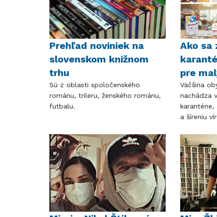
Prehľad noviniek na
Ako sa 
slovenskom knižnom
karant
trhu
pre mal
Sú z oblasti spoločenského
Väčšina ob
románu, trileru, ženského románu,
nachádza v
futbalu.
karanténe,
a šíreniu v