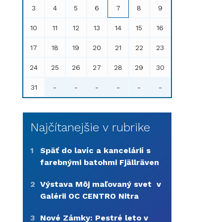
3
4
5
6
7
8
9
10
11
12
13
14
15
16
17
18
19
20
21
22
23
24
25
26
27
28
29
30
31
-
-
-
-
-
-
Najčítanejšie v rubrike
1
Späť do lavíc a kancelárií s
farebnými batohmi Fjällräven
2
Výstava Môj maľovaný svet v
Galérii OC CENTRO Nitra
3
Nové Zámky: Pestré leto v