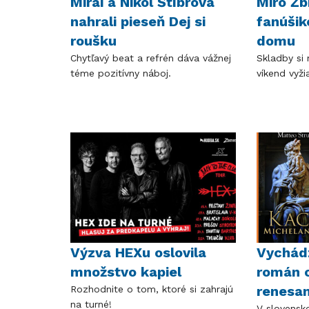
Mirai a Nikol Štíbrová
Miro Žb
nahrali pieseň Dej si
fanúšik
roušku
domu
Chytľavý beat a refrén dáva vážnej
Skladby si 
téme pozitívny náboj.
víkend vyži
Výzva HEXu oslovila
Vychádz
množstvo kapiel
román o
renesan
Rozhodnite o tom, ktoré si zahrajú
na turné!
V slovensko