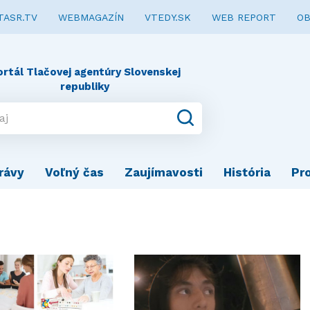
TASR.TV
WEBMAGAZÍN
VTEDY.SK
WEB REPORT
OB
ortál Tlačovej agentúry Slovenskej
republiky
rávy
Voľný čas
Zaujímavosti
História
Pr