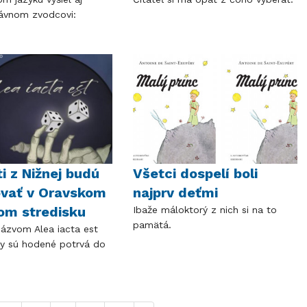
ávnom zvodcovi:
i z Nižnej budú
Všetci dospelí boli
ovať v Oravskom
najprv deťmi
om stredisku
Ibaže máloktorý z nich si na to
pamätá.
názvom Alea iacta est
y sú hodené potrvá do