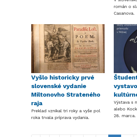
román o sl
Casanova.
Vyšlo historicky prvé
Študent
slovenské vydanie
vystav
Miltonovho Strateného
kultúrn
raja
Výstava s 
alebo Kock
Preklad vznikal tri roky a vyše pol
28. marca.
roka trvala príprava vydania.