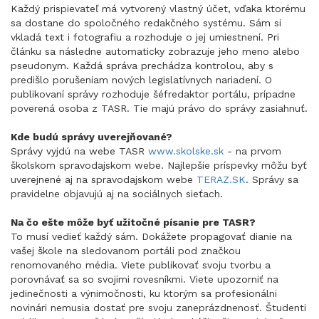
Každý prispievateľ má vytvorený vlastný účet, vďaka ktorému
sa dostane do spoločného redakčného systému. Sám si
vkladá text i fotografiu a rozhoduje o jej umiestnení. Pri
článku sa následne automaticky zobrazuje jeho meno alebo
pseudonym. Každá správa prechádza kontrolou, aby s
predišlo porušeniam nových legislatívnych nariadení. O
publikovaní správy rozhoduje šéfredaktor portálu, prípadne
poverená osoba z TASR. Tie majú právo do správy zasiahnuť.
Kde budú správy uverejňované?
Správy vyjdú na webe TASR
www.skolske.sk
- na prvom
školskom spravodajskom webe. Najlepšie príspevky môžu byť
uverejnené aj na spravodajskom webe
TERAZ.SK
. Správy sa
pravidelne objavujú aj na sociálnych sieťach.
Na čo ešte môže byť užitočné písanie pre TASR?
To musí vedieť každý sám. Dokážete propagovať dianie na
vašej škole na sledovanom portáli pod značkou
renomovaného média. Viete publikovať svoju tvorbu a
porovnávať sa so svojimi rovesníkmi. Viete upozorniť na
jedinečnosti a výnimočnosti, ku ktorým sa profesionálni
novinári nemusia dostať pre svoju zaneprázdnenosť. Študenti