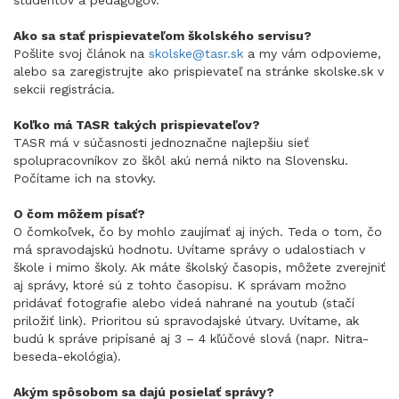
študentov a pedagógov.
Ako sa stať prispievateľom školského servisu?
Pošlite svoj článok na
skolske@tasr.sk
a my vám odpovieme,
alebo sa zaregistrujte ako prispievateľ na stránke skolske.sk v
sekcii registrácia.
Koľko má TASR takých prispievateľov?
TASR má v súčasnosti jednoznačne najlepšiu sieť
spolupracovníkov zo škôl akú nemá nikto na Slovensku.
Počítame ich na stovky.
O čom môžem písať?
O čomkoľvek, čo by mohlo zaujímať aj iných. Teda o tom, čo
má spravodajskú hodnotu. Uvítame správy o udalostiach v
škole i mimo školy. Ak máte školský časopis, môžete zverejniť
aj správy, ktoré sú z tohto časopisu. K správam možno
pridávať fotografie alebo videá nahrané na youtub (stačí
priložiť link). Prioritou sú spravodajské útvary. Uvítame, ak
budú k správe pripísané aj 3 – 4 kľúčové slová (napr. Nitra-
beseda-ekológia).
Akým spôsobom sa dajú posielať správy?