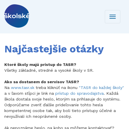
Toggle
navigati
Najčastejšie otázky
Ktoré školy majú prístup do TASR?
Všetky základné, stredné a vysoké školy v SR.
Ako sa dostanem do servisov TASR?
Na
www.tasr.sk
treba kliknúť na ikonu
"TASR do každej školy"
a v ľavom stĺpci je link na
prístup do spravodajstva
. Každá
škola dostala svoje heslo, ktorým sa prihlasuje do systému.
Odporúčame zveriť ďalšie prideľovanie tohto hesla
kompetentnej osobe tak, aby boli tieto prístupy účelné a
nevyužívali ich neoprávnené osoby.
Ak nepoznáme heslo, na koho sa môžeme kontaktovať?