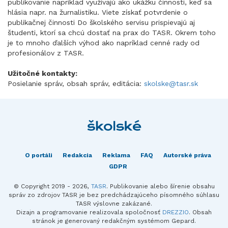
publikovanie napríklad využívajú ako ukážku činnosti, keď sa
hlásia napr. na žurnalistiku. Viete získať potvrdenie o
publikačnej činnosti Do školského servisu prispievajú aj
študenti, ktorí sa chcú dostať na prax do TASR. Okrem toho
je to mnoho ďalších výhod ako napríklad cenné rady od
profesionálov z TASR.
Užitočné kontakty:
Posielanie správ, obsah správ, editácia:
skolske@tasr.sk
O portáli
Redakcia
Reklama
FAQ
Autorské práva
GDPR
© Copyright 2019 - 2026,
TASR
. Publikovanie alebo šírenie obsahu
správ zo zdrojov TASR je bez predchádzajúceho písomného súhlasu
TASR výslovne zakázané.
Dizajn a programovanie realizovala spoločnosť
DREZZIO
. Obsah
stránok je generovaný redakčným systémom Gepard.