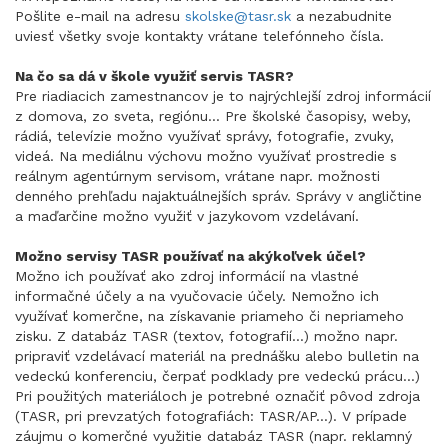
Pošlite e-mail na adresu
skolske@tasr.sk
a nezabudnite
uviesť všetky svoje kontakty vrátane telefónneho čísla.
Na čo sa dá v škole využiť servis TASR?
Pre riadiacich zamestnancov je to najrýchlejší zdroj informácií
z domova, zo sveta, regiónu... Pre školské časopisy, weby,
rádiá, televízie možno využívať správy, fotografie, zvuky,
videá. Na mediálnu výchovu možno využívať prostredie s
reálnym agentúrnym servisom, vrátane napr. možnosti
denného prehľadu najaktuálnejších správ. Správy v angličtine
a maďarčine možno využiť v jazykovom vzdelávaní.
Možno servisy TASR používať na akýkoľvek účel?
Možno ich používať ako zdroj informácií na vlastné
informačné účely a na vyučovacie účely. Nemožno ich
využívať komerčne, na získavanie priameho či nepriameho
zisku. Z databáz TASR (textov, fotografií...) možno napr.
pripraviť vzdelávací materiál na prednášku alebo bulletin na
vedeckú konferenciu, čerpať podklady pre vedeckú prácu...)
Pri použitých materiáloch je potrebné označiť pôvod zdroja
(TASR, pri prevzatých fotografiách: TASR/AP...). V prípade
záujmu o komerčné využitie databáz TASR (napr. reklamný