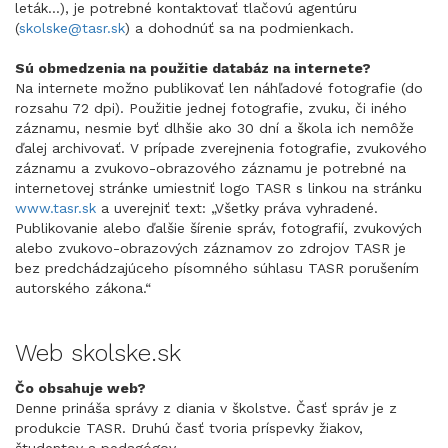
leták...), je potrebné kontaktovať tlačovú agentúru
(
skolske@tasr.sk
) a dohodnúť sa na podmienkach.
Sú obmedzenia na použitie databáz na internete?
Na internete možno publikovať len náhľadové fotografie (do
rozsahu 72 dpi). Použitie jednej fotografie, zvuku, či iného
záznamu, nesmie byť dlhšie ako 30 dní a škola ich nemôže
ďalej archivovať. V prípade zverejnenia fotografie, zvukového
záznamu a zvukovo-obrazového záznamu je potrebné na
internetovej stránke umiestniť logo TASR s linkou na stránku
www.tasr.sk
a uverejniť text: „Všetky práva vyhradené.
Publikovanie alebo ďalšie šírenie správ, fotografií, zvukových
alebo zvukovo-obrazových záznamov zo zdrojov TASR je
bez predchádzajúceho písomného súhlasu TASR porušením
autorského zákona.“
Web skolske.sk
Čo obsahuje web?
Denne prináša správy z diania v školstve. Časť správ je z
produkcie TASR. Druhú časť tvoria príspevky žiakov,