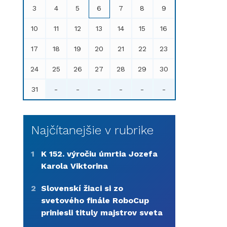
3
4
5
6
7
8
9
10
11
12
13
14
15
16
17
18
19
20
21
22
23
24
25
26
27
28
29
30
31
-
-
-
-
-
-
Najčítanejšie v rubrike
1
K 152. výročiu úmrtia Jozefa
Karola Viktorina
2
Slovenskí žiaci si zo
svetového finále RoboCup
priniesli tituly majstrov sveta