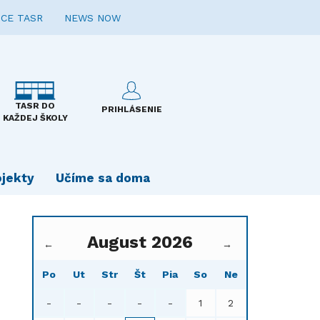
CE TASR
NEWS NOW
TASR DO
PRIHLÁSENIE
KAŽDEJ ŠKOLY
ojekty
Učíme sa doma
August 2026
←
→
Po
Ut
Str
Št
Pia
So
Ne
-
-
-
-
-
1
2