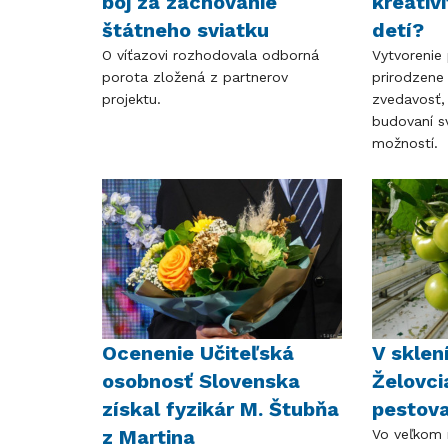
boj za zachovanie
kreativ
štátneho sviatku
detí?
O víťazovi rozhodovala odborná
Vytvorenie 
porota zložená z partnerov
prirodzene
projektu.
zvedavosť, 
budovaní s
možností.
Ocenenie Učiteľská
V sklen
osobnosť Slovenska
Želovci
získal fyzikár M. Štubňa
pestov
z Martina
Vo veľkom 