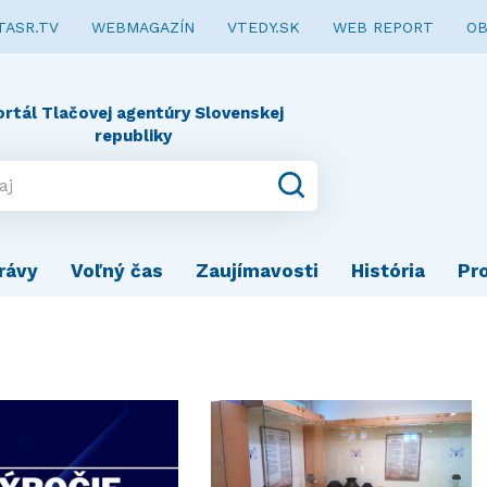
TASR.TV
WEBMAGAZÍN
VTEDY.SK
WEB REPORT
OB
ortál Tlačovej agentúry Slovenskej
republiky
rávy
Voľný čas
Zaujímavosti
História
Pr