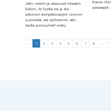
hlavne rôz
Jeho cieľom je ukazovať mladým
paradajok.
ľuďom, že fyzika nie je iba
súborom komplikovaných vzorcov
a poučiek, ale spôsobom, ako
lepšie porozumieť svetu.
‹
1
2
3
4
5
6
7
8
...