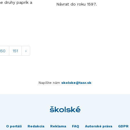
ne druhy paprík a
Návrat do roku 1597.
150
151
›
Napíšte nám
skolske@tasr.sk
O portáli
Redakcia
Reklama
FAQ
Autorské práva
GDPR