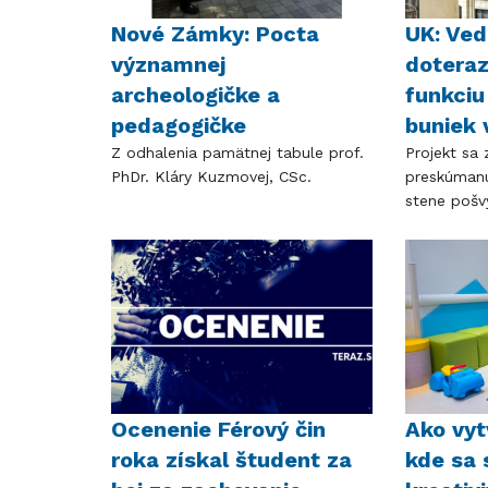
Nové Zámky: Pocta
UK: Ved
významnej
dotera
archeologičke a
funkciu
pedagogičke
buniek 
Z odhalenia pamätnej tabule prof.
Projekt sa
PhDr. Kláry Kuzmovej, CSc.
preskúmanú
stene pošv
Ocenenie Férový čin
Ako vytv
roka získal študent za
kde sa 