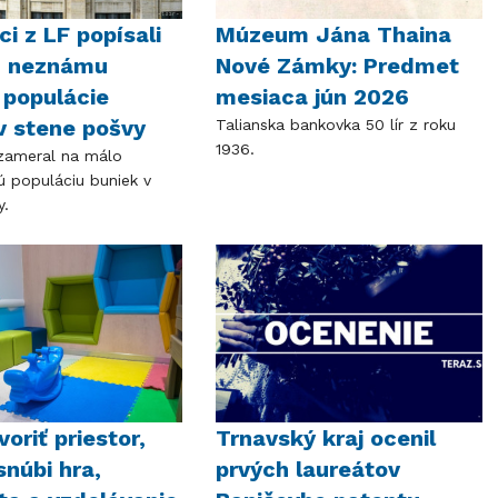
ci z LF popísali
Múzeum Jána Thaina
z neznámu
Nové Zámky: Predmet
 populácie
mesiaca jún 2026
v stene pošvy
Talianska bankovka 50 lír z roku
1936.
 zameral na málo
 populáciu buniek v
y.
oriť priestor,
Trnavský kraj ocenil
snúbi hra,
prvých laureátov