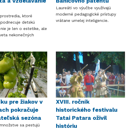
ita a vzdelávanie
Baničovho patentu
Laureáti vo výučbe využívajú
moderné pedagogické prístupy
prostredia, ktoré
vrátane umelej inteligencie.
 podnecuje detskú
nie je len o estetike, ale
veta nekonečných
íku pre žiakov v
XVIII. ročník
ach pokračuje
historického festivalu
ateľská sezóna
Tatai Patara oživil
históriu
množstve sa pestujú