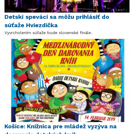
Detskí speváci sa môžu prihlásiť do
súťaže Hviezdička
Vyvrcholením súťaže bude slovenské finále.
Košice: Knižnica pre mládež vyzýva na