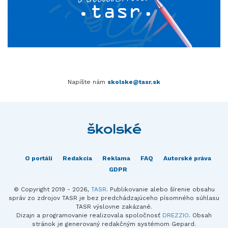
Napíšte nám
skolske@tasr.sk
O portáli
Redakcia
Reklama
FAQ
Autorské práva
GDPR
© Copyright 2019 - 2026,
TASR
. Publikovanie alebo šírenie obsahu
správ zo zdrojov TASR je bez predchádzajúceho písomného súhlasu
TASR výslovne zakázané.
Dizajn a programovanie realizovala spoločnosť
DREZZIO
. Obsah
stránok je generovaný redakčným systémom Gepard.