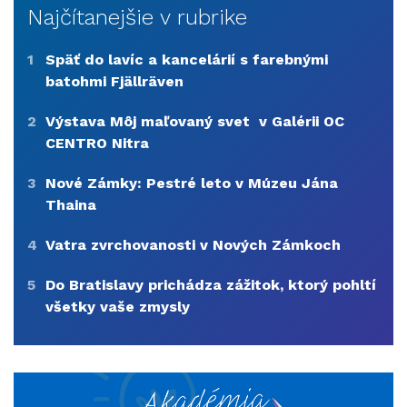
Najčítanejšie v rubrike
1
Späť do lavíc a kancelárií s farebnými
batohmi Fjällräven
2
Výstava Môj maľovaný svet v Galérii OC
CENTRO Nitra
3
Nové Zámky: Pestré leto v Múzeu Jána
Thaina
4
Vatra zvrchovanosti v Nových Zámkoch
5
Do Bratislavy prichádza zážitok, ktorý pohltí
všetky vaše zmysly