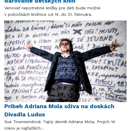
darovanie detských kníh
Venovať nepotrebné knižky pre deti bude možné
v pobočkách knižnice od 14. do 21. februára.
Príbeh Adriana Mola ožíva na doskách
Divadla Ludus
Sue Townsendová: Tajný denník Adriana Mola. Prvých 14
rokov je najťažších...