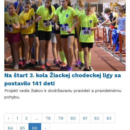
Na štart 3. kola Žiackej chodeckej ligy sa
postavilo 141 detí
Projekt vedie žiakov k dodržiavaniu pravidiel a pravidelnému
pohybu.
‹
1
2
...
78
79
80
81
82
83
84
85
86
›