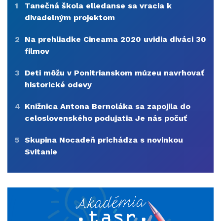
1
Tanečná škola elledanse sa vracia k
divadelným projektom
2
Na prehliadke Cineama 2020 uvidia diváci 30
filmov
3
Deti môžu v Ponitrianskom múzeu navrhovať
historické odevy
4
Knižnica Antona Bernoláka sa zapojila do
celoslovenského podujatia Je nás počuť
5
Skupina Nocadeň prichádza s novinkou
Svitanie