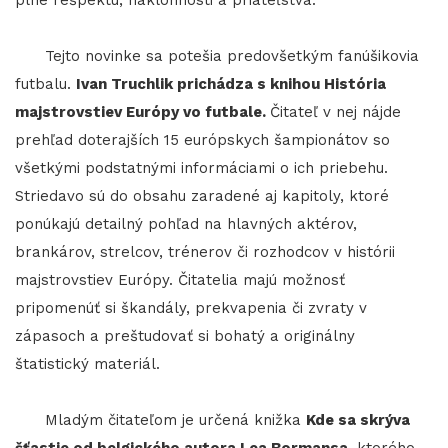
Tejto novinke sa potešia predovšetkým fanúšikovia
futbalu.
Ivan Truchlik prichádza s knihou História
majstrovstiev Európy vo futbale.
Čitateľ v nej nájde
prehľad doterajších 15 európskych šampionátov so
všetkými podstatnými informáciami o ich priebehu.
Striedavo sú do obsahu zaradené aj kapitoly, ktoré
ponúkajú detailný pohľad na hlavných aktérov,
brankárov, strelcov, trénerov či rozhodcov v histórii
majstrovstiev Európy. Čitatelia majú možnosť
pripomenúť si škandály, prekvapenia či zvraty v
zápasoch a preštudovať si bohatý a originálny
štatistický materiál.
Mladým čitateľom je určená knižka
Kde sa skrýva
šťastie od belgického autora Lea Bormansa
, ktorého