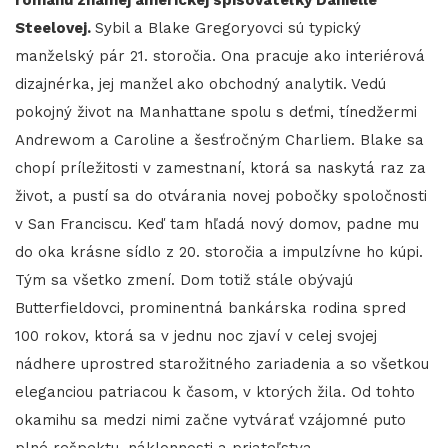
Steelovej.
Sybil a Blake Gregoryovci sú typický
manželský pár 21. storočia. Ona pracuje ako interiérová
dizajnérka, jej manžel ako obchodný analytik. Vedú
pokojný život na Manhattane spolu s deťmi, tínedžermi
Andrewom a Caroline a šesťročným Charliem. Blake sa
chopí príležitosti v zamestnaní, ktorá sa naskytá raz za
život, a pustí sa do otvárania novej pobočky spoločnosti
v San Franciscu. Keď tam hľadá nový domov, padne mu
do oka krásne sídlo z 20. storočia a impulzívne ho kúpi.
Tým sa všetko zmení. Dom totiž stále obývajú
Butterfieldovci, prominentná bankárska rodina spred
100 rokov, ktorá sa v jednu noc zjaví v celej svojej
nádhere uprostred starožitného zariadenia a so všetkou
eleganciou patriacou k časom, v ktorých žila. Od tohto
okamihu sa medzi nimi začne vytvárať vzájomné puto
plné rešpektu, náklonnosti a priateľstva.