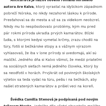
autora Are Kalva
, ktorý vyrastal na idylickom západnom
pobreží Nórska, no nikdy nezahorel láskou k prírode.
Presťahoval sa do mesta a už sa za vidiekom neobzrel.
Nikdy mu to nespôsobovalo problémy, kým mu pred
pár rokmi príroda ukradla prvých kamarátov. Blízki
ľudia, s ktorými kedysi vymetal krčmy, zrazu chodili na
túry, fotili si bežkárske stopy a s vážnym výrazom
vyhlasovali, že iba v lone prírody si uvedomujú, akí sú
maličkí. Jedného dňa si Kalvo všimol, že medzi priateľmi
na sociálnych sieťach nemá jediného človeka, ktorý by
sa neodfotil v horách. Prvýkrát od povinných školských
výletov sa teda vydal na túru, pešiu i na bežkách, aby
našiel stratených kamarátov a prišiel veci na koreň.
Švédka Camilla Stenová je podpísaná pod novým
trilerom Mesto.
Jedného dňa všetci obyvatelia malého