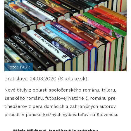
Foto: TASR
Bratislava 24.03.2020 (Skolske.sk)
Nové tituly z oblasti spoločenského románu, trileru,
ženského románu, futbalovej histórie či románu pre
tínedžerov z pera domácich a zahraničných autorov
pribudli v ponuke knižných vydavateľov na Slovensku.
Mária Mikitová Janošková je autorkou