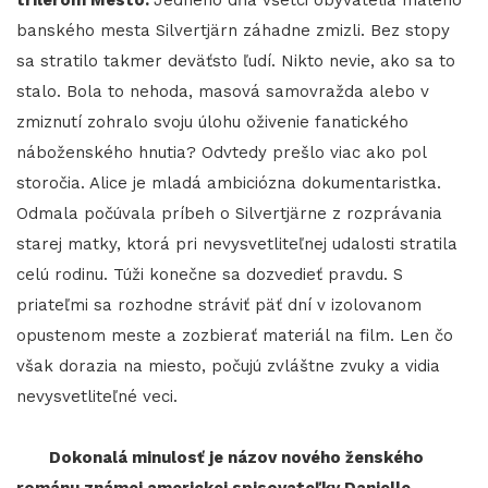
banského mesta Silvertjärn záhadne zmizli. Bez stopy
sa stratilo takmer deväťsto ľudí. Nikto nevie, ako sa to
stalo. Bola to nehoda, masová samovražda alebo v
zmiznutí zohralo svoju úlohu oživenie fanatického
náboženského hnutia? Odvtedy prešlo viac ako pol
storočia. Alice je mladá ambiciózna dokumentaristka.
Odmala počúvala príbeh o Silvertjärne z rozprávania
starej matky, ktorá pri nevysvetliteľnej udalosti stratila
celú rodinu. Túži konečne sa dozvedieť pravdu. S
priateľmi sa rozhodne stráviť päť dní v izolovanom
opustenom meste a zozbierať materiál na film. Len čo
však dorazia na miesto, počujú zvláštne zvuky a vidia
nevysvetliteľné veci.
Dokonalá minulosť je názov nového ženského
románu známej americkej spisovateľky Danielle