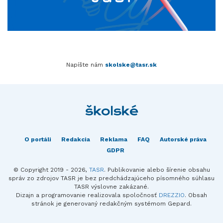
Napíšte nám
skolske@tasr.sk
O portáli
Redakcia
Reklama
FAQ
Autorské práva
GDPR
© Copyright 2019 - 2026,
TASR
. Publikovanie alebo šírenie obsahu
správ zo zdrojov TASR je bez predchádzajúceho písomného súhlasu
TASR výslovne zakázané.
Dizajn a programovanie realizovala spoločnosť
DREZZIO
. Obsah
stránok je generovaný redakčným systémom Gepard.