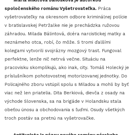
spoločenského románu Vyšetrovateľka.
Práca
vyšetrovateľky na okresnom odbore kriminálnej polície
v bratislavskej Petržalke nie je prechádzka ružovou
záhradou. Milada Bálintová, dcéra narcistickej matky a
neznámeho otca, robí, čo môže. S tromi ďalšími
kolegami vytvorili svojrázny mozgový trast. Fungoval
perfektne, lenže nič netrvá večne. Situáciu na
pracovisku skomplikujú, ako inak, city. Tomáš Holecký je
príslušníkom pohotovostnej motorizovanej jednotky. Do
Policajného zboru vstúpil spolu s Miladou a mohli by byť
viac než len priatelia. Dita Berkiová, dievča z osady na
východe Slovenska, sa na brigáde v Holandsku stala
obeťou únosu a obchodovania s ľuďmi. Osudy všetkých
troch postáv sa pretnú na vyšetrovačke.
Antiturista je názov nového románu nórskeho