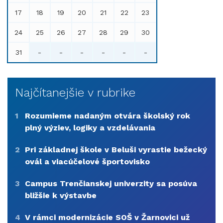
17
18
19
20
21
22
23
24
25
26
27
28
29
30
31
-
-
-
-
-
-
Najčítanejšie v rubrike
1
Rozumieme nadaným otvára školský rok
plný výziev, logiky a vzdelávania
2
Pri základnej škole v Beluši vyrastie bežecký
ovál a viacúčelové športovisko
3
Campus Trenčianskej univerzity sa posúva
bližšie k výstavbe
4
V rámci modernizácie SOŠ v Žarnovici už