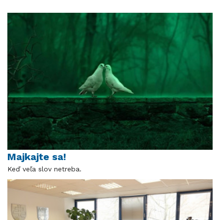
Majkajte sa!
Keď veľa slov netreba.