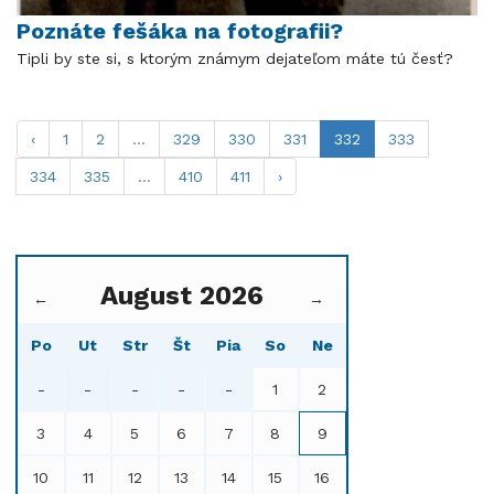
Poznáte fešáka na fotografii?
Tipli by ste si, s ktorým známym dejateľom máte tú česť?
‹
1
2
...
329
330
331
332
333
334
335
...
410
411
›
August 2026
←
→
Po
Ut
Str
Št
Pia
So
Ne
-
-
-
-
-
1
2
3
4
5
6
7
8
9
10
11
12
13
14
15
16