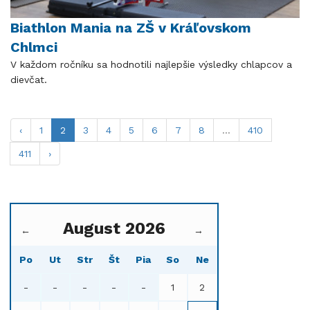
Biathlon Mania na ZŠ v Kráľovskom
Chlmci
V každom ročníku sa hodnotili najlepšie výsledky chlapcov a
dievčat.
‹
1
2
3
4
5
6
7
8
...
410
411
›
August 2026
←
→
Po
Ut
Str
Št
Pia
So
Ne
-
-
-
-
-
1
2