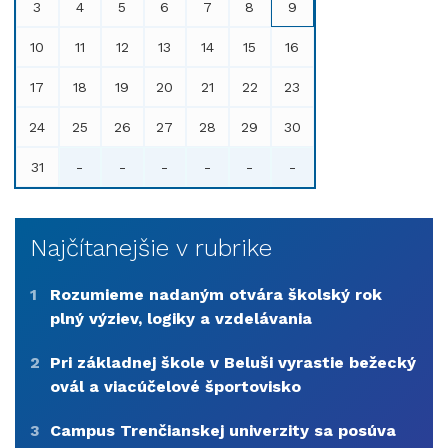
3
4
5
6
7
8
9
10
11
12
13
14
15
16
17
18
19
20
21
22
23
24
25
26
27
28
29
30
31
-
-
-
-
-
-
Najčítanejšie v rubrike
1
Rozumieme nadaným otvára školský rok
plný výziev, logiky a vzdelávania
2
Pri základnej škole v Beluši vyrastie bežecký
ovál a viacúčelové športovisko
3
Campus Trenčianskej univerzity sa posúva