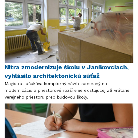
Nitra zmodernizuje školu v Janíkovciach,
vyhlásilo architektonickú súťaž
Magistrát očakáva komplexný návrh zameraný na
modernizáciu a priestorové rozšírenie existujúcej ZŠ vrátane
verejného priestoru pred budovou školy.