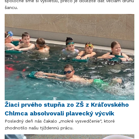
spoločne sme si vysvetlili, prečo je dôležité dať veciam druhú
šancu.
Žiaci prvého stupňa zo ZŠ z Kráľovského
Chlmca absolvovali plavecký výcvik
Posledný deň nás čakalo „mokré vysvedčenie“, ktoré
zhodnotilo našu týždennú prácu.