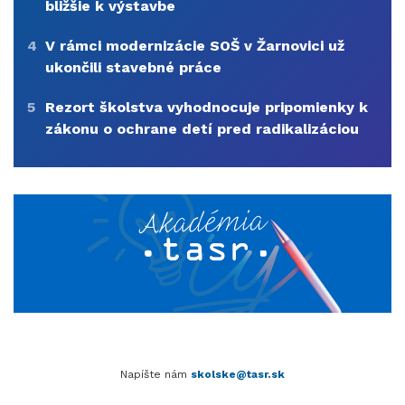
bližšie k výstavbe
4
V rámci modernizácie SOŠ v Žarnovici už
ukončili stavebné práce
5
Rezort školstva vyhodnocuje pripomienky k
zákonu o ochrane detí pred radikalizáciou
Napíšte nám
skolske@tasr.sk