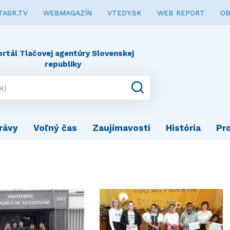
TASR.TV
WEBMAGAZÍN
VTEDY.SK
WEB REPORT
OB
ortál Tlačovej agentúry Slovenskej
republiky
rávy
Voľný čas
Zaujímavosti
História
Pr