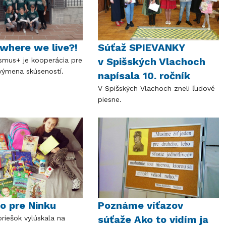
where we live?!
Súťaž SPIEVANKY
v Spišských Vlachoch
smus+ je kooperácia pre
 výmena skúseností.
napísala 10. ročník
V Spišských Vlachoch zneli ľudové
piesne.
to pre Ninku
Poznáme víťazov
súťaže Ako to vidím ja
oriešok vylúskala na