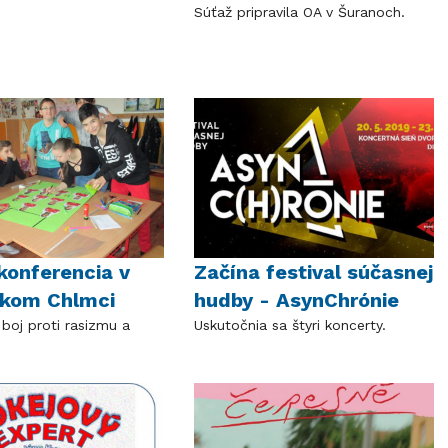
Súťaž pripravila OA v Šuranoch.
konferencia v
Začína festival súčasnej
skom Chlmci
hudby - AsynChrónie
boj proti rasizmu a
Uskutočnia sa štyri koncerty.