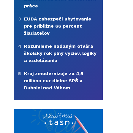
práce
3
EUBA zabezpečí ubytovanie
pre približne 66 percent
žiadateľov
4
Rozumieme nadaným otvára
školský rok plný výziev, logiky
a vzdelávania
5
Kraj zmodernizuje za 4,5
milióna eur dielne SPŠ v
Dubnici nad Váhom