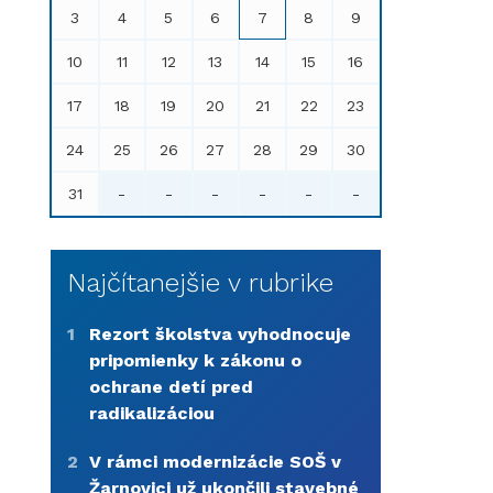
3
4
5
6
7
8
9
10
11
12
13
14
15
16
17
18
19
20
21
22
23
24
25
26
27
28
29
30
31
-
-
-
-
-
-
Najčítanejšie v rubrike
1
Rezort školstva vyhodnocuje
pripomienky k zákonu o
ochrane detí pred
radikalizáciou
2
V rámci modernizácie SOŠ v
Žarnovici už ukončili stavebné