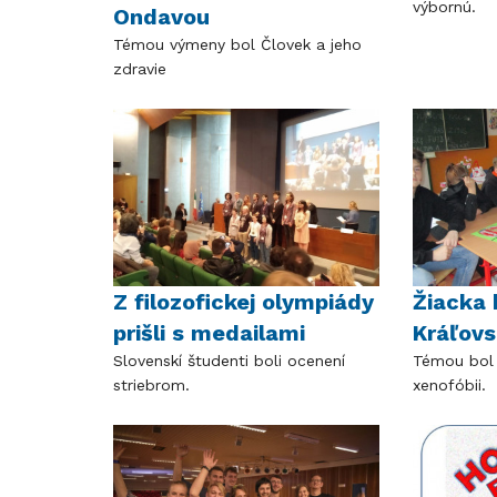
výbornú.
Ondavou
Témou výmeny bol Človek a jeho
zdravie
Z filozofickej olympiády
Žiacka 
prišli s medailami
Kráľov
Slovenskí študenti boli ocenení
Témou bol 
striebrom.
xenofóbii.