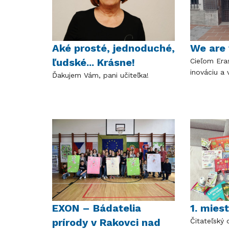
Aké prosté, jednoduché,
We are 
ľudské... Krásne!
Cieľom Era
inováciu a
Ďakujem Vám, pani učiteľka!
EXON – Bádatelia
1. mies
prírody v Rakovci nad
Čitateľský 