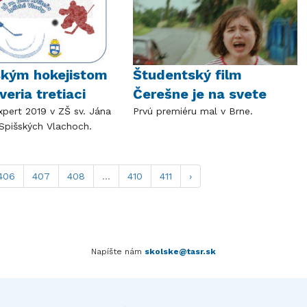
ským hokejistom
Študentský film
veria tretiaci
Čerešne je na svete
xpert 2019 v ZŠ sv. Jána
Prvú premiéru mal v Brne.
v Spišských Vlachoch.
406
407
408
...
410
411
›
Napíšte nám
skolske@tasr.sk