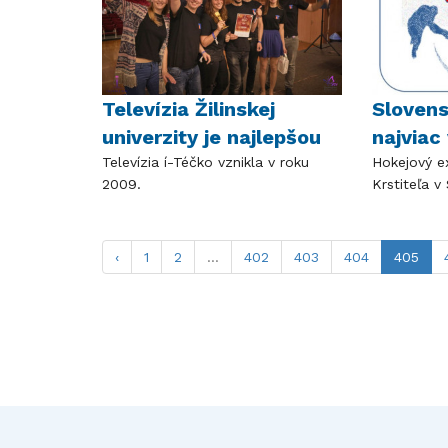
Televízia Žilinskej
Sloven
univerzity je najlepšou
najviac 
Televízia í-Téčko vznikla v roku
Hokejový e
2009.
Krstiteľa 
‹
1
2
...
402
403
404
405