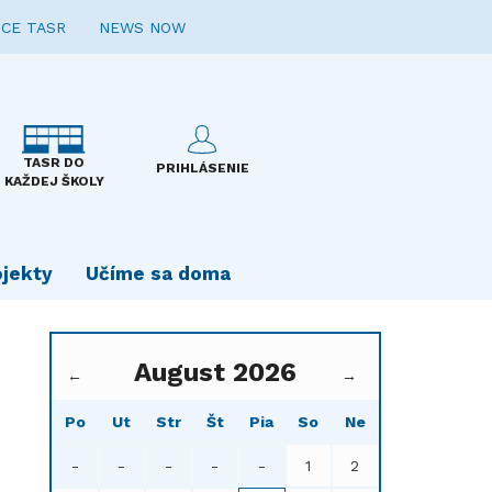
CE TASR
NEWS NOW
TASR DO
PRIHLÁSENIE
KAŽDEJ ŠKOLY
ojekty
Učíme sa doma
August 2026
←
→
Po
Ut
Str
Št
Pia
So
Ne
-
-
-
-
-
1
2