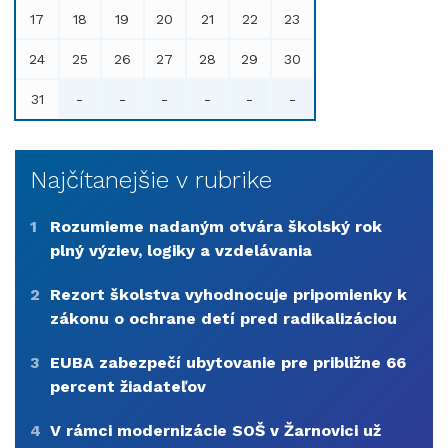
17
18
19
20
21
22
23
24
25
26
27
28
29
30
31
-
-
-
-
-
-
Najčítanejšie v rubrike
1
Rozumieme nadaným otvára školský rok
plný výziev, logiky a vzdelávania
2
Rezort školstva vyhodnocuje pripomienky k
zákonu o ochrane detí pred radikalizáciou
3
EUBA zabezpečí ubytovanie pre približne 66
percent žiadateľov
4
V rámci modernizácie SOŠ v Žarnovici už