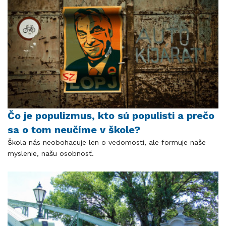
Čo je populizmus, kto sú populisti a prečo
sa o tom neučíme v škole?
Škola nás neobohacuje len o vedomosti, ale formuje naše
myslenie, našu osobnosť.