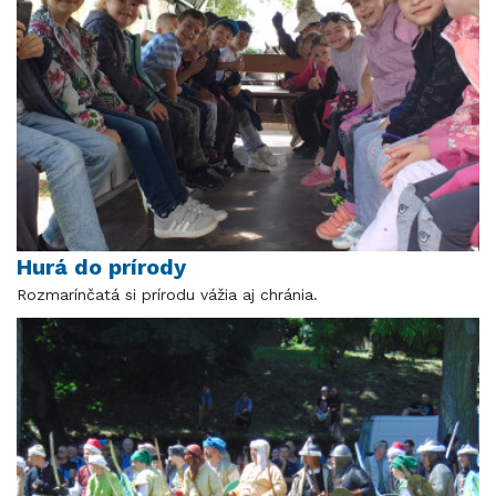
Hurá do prírody
Rozmarínčatá si prírodu vážia aj chránia.