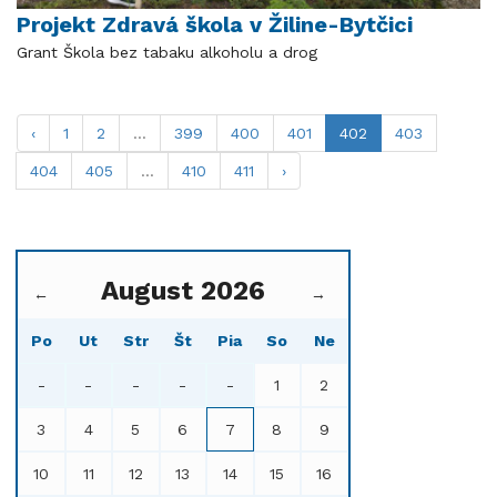
Projekt Zdravá škola v Žiline-Bytčici
Grant Škola bez tabaku alkoholu a drog
‹
1
2
...
399
400
401
402
403
404
405
...
410
411
›
August 2026
←
→
Po
Ut
Str
Št
Pia
So
Ne
-
-
-
-
-
1
2
3
4
5
6
7
8
9
10
11
12
13
14
15
16