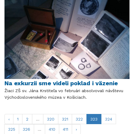
Na exkurzii sme videli poklad i väzenie
Žiaci ZŠ sv. Jána Krstiteľa vo februári absolvovali návštevu
Východoslovenského múzea v Košiciach.
‹
1
2
...
320
321
322
323
324
325
326
...
410
411
›