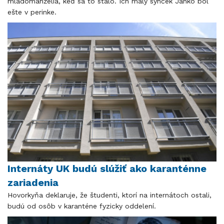
mladomanželia, keď sa to stalo. Ich malý synček Janko bol
ešte v perinke.
Internáty UK budú slúžiť ako karanténne
zariadenia
Hovorkyňa deklaruje, že študenti, ktorí na internátoch ostali,
budú od osôb v karanténe fyzicky oddelení.