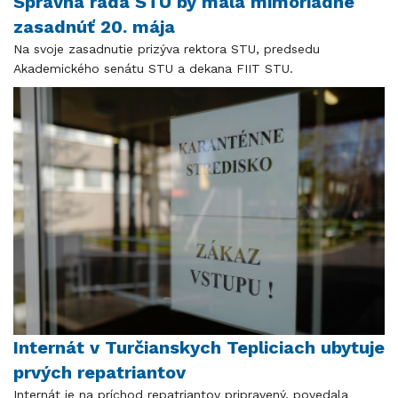
Správna rada STU by mala mimoriadne
zasadnúť 20. mája
Na svoje zasadnutie prizýva rektora STU, predsedu
Akademického senátu STU a dekana FIIT STU.
Internát v Turčianskych Tepliciach ubytuje
prvých repatriantov
Internát je na príchod repatriantov pripravený, povedala