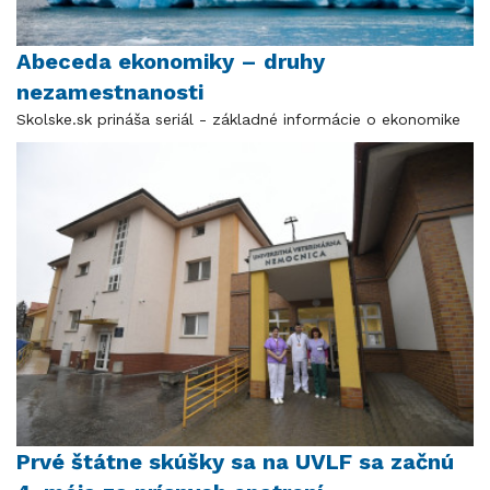
Abeceda ekonomiky – druhy
nezamestnanosti
Skolske.sk prináša seriál - základné informácie o ekonomike
Prvé štátne skúšky sa na UVLF sa začnú