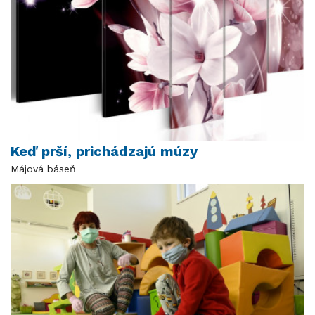
Keď prší, prichádzajú múzy
Májová báseň