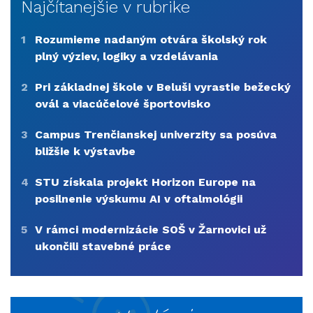
Najčítanejšie v rubrike
1
Rozumieme nadaným otvára školský rok
plný výziev, logiky a vzdelávania
2
Pri základnej škole v Beluši vyrastie bežecký
ovál a viacúčelové športovisko
3
Campus Trenčianskej univerzity sa posúva
bližšie k výstavbe
4
STU získala projekt Horizon Europe na
posilnenie výskumu AI v oftalmológii
5
V rámci modernizácie SOŠ v Žarnovici už
ukončili stavebné práce