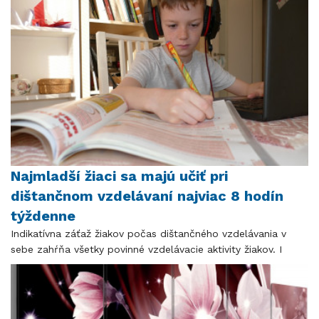
Najmladší žiaci sa majú učiť pri
dištančnom vzdelávaní najviac 8 hodín
týždenne
Indikatívna záťaž žiakov počas dištančného vzdelávania v
sebe zahŕňa všetky povinné vzdelávacie aktivity žiakov. I