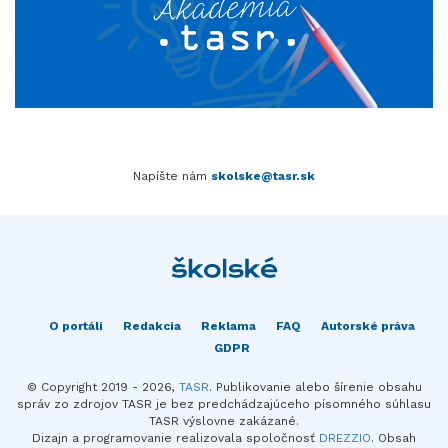
Napíšte nám
skolske@tasr.sk
O portáli
Redakcia
Reklama
FAQ
Autorské práva
GDPR
© Copyright 2019 - 2026,
TASR
. Publikovanie alebo šírenie obsahu
správ zo zdrojov TASR je bez predchádzajúceho písomného súhlasu
TASR výslovne zakázané.
Dizajn a programovanie realizovala spoločnosť
DREZZIO
. Obsah