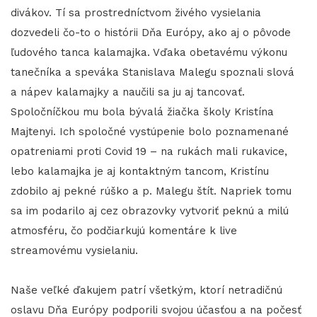
divákov. Tí sa prostredníctvom živého vysielania
dozvedeli čo-to o histórii Dňa Európy, ako aj o pôvode
ľudového tanca kalamajka. Vďaka obetavému výkonu
tanečníka a speváka Stanislava Malegu spoznali slová
a nápev kalamajky a naučili sa ju aj tancovať.
Spoločníčkou mu bola bývalá žiačka školy Kristína
Majtenyi. Ich spoločné vystúpenie bolo poznamenané
opatreniami proti Covid 19 – na rukách mali rukavice,
lebo kalamajka je aj kontaktným tancom, Kristínu
zdobilo aj pekné rúško a p. Malegu štít. Napriek tomu
sa im podarilo aj cez obrazovky vytvoriť peknú a milú
atmosféru, čo podčiarkujú komentáre k live
streamovému vysielaniu.
Naše veľké ďakujem patrí všetkým, ktorí netradičnú
oslavu Dňa Európy podporili svojou účasťou a na počesť