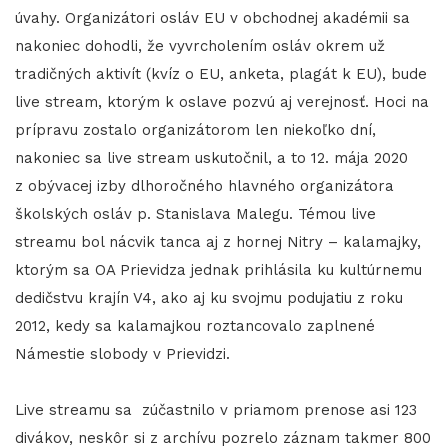
úvahy. Organizátori osláv EU v obchodnej akadémii sa
nakoniec dohodli, že vyvrcholením osláv okrem už
tradičných aktivít (kvíz o EU, anketa, plagát k EU), bude
live stream, ktorým k oslave pozvú aj verejnosť. Hoci na
prípravu zostalo organizátorom len niekoľko dní,
nakoniec sa live stream uskutočnil, a to 12. mája 2020
z obývacej izby dlhoročného hlavného organizátora
školských osláv p. Stanislava Malegu. Témou live
streamu bol nácvik tanca aj z hornej Nitry – kalamajky,
ktorým sa OA Prievidza jednak prihlásila ku kultúrnemu
dedičstvu krajín V4, ako aj ku svojmu podujatiu z roku
2012, kedy sa kalamajkou roztancovalo zaplnené
Námestie slobody v Prievidzi.
Live streamu sa zúčastnilo v priamom prenose asi 123
divákov, neskôr si z archívu pozrelo záznam takmer 800