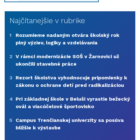
Najčítanejšie v rubrike
1
Rozumieme nadaným otvára školský rok
plný výziev, logiky a vzdelávania
2
V rámci modernizácie SOŠ v Žarnovici už
ukončili stavebné práce
3
Rezort školstva vyhodnocuje pripomienky k
zákonu o ochrane detí pred radikalizáciou
4
Pri základnej škole v Beluši vyrastie bežecký
ovál a viacúčelové športovisko
5
Campus Trenčianskej univerzity sa posúva
bližšie k výstavbe