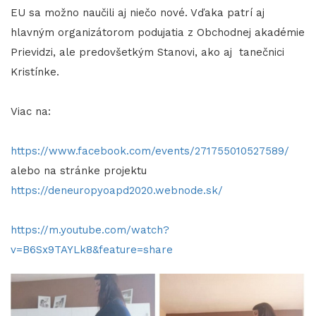
EU sa možno naučili aj niečo nové. Vďaka patrí aj
hlavným organizátorom podujatia z Obchodnej akadémie
Prievidzi, ale predovšetkým Stanovi, ako aj tanečnici
Kristínke.
Viac na:
https://www.facebook.com/events/271755010527589/
alebo na stránke projektu
https://deneuropyoapd2020.webnode.sk/
https://m.youtube.com/watch?
v=B6Sx9TAYLk8&feature=share