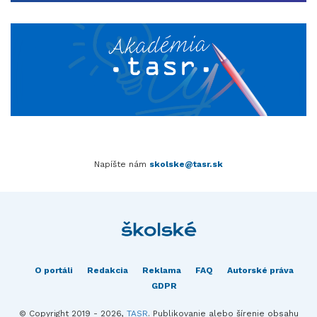
Napíšte nám
skolske@tasr.sk
O portáli
Redakcia
Reklama
FAQ
Autorské práva
GDPR
© Copyright 2019 - 2026,
TASR
. Publikovanie alebo šírenie obsahu