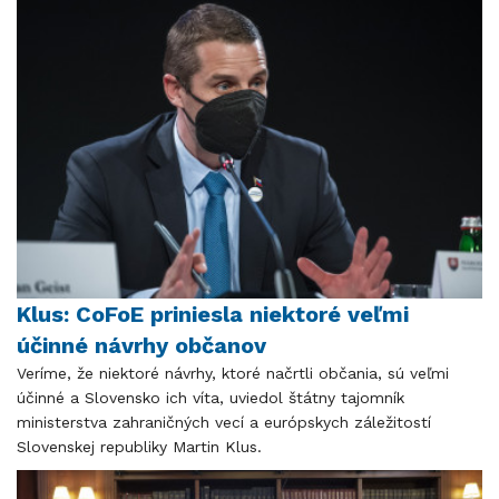
Klus: CoFoE priniesla niektoré veľmi
účinné návrhy občanov
Veríme, že niektoré návrhy, ktoré načrtli občania, sú veľmi
účinné a Slovensko ich víta, uviedol štátny tajomník
ministerstva zahraničných vecí a európskych záležitostí
Slovenskej republiky Martin Klus.