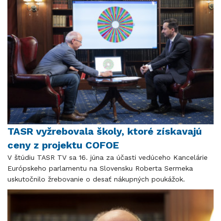
TASR vyžrebovala školy, ktoré získavajú
ceny z projektu COFOE
V štúdiu TASR TV sa 16. júna za účasti vedúceho Kancelárie
Európskeho parlamentu na Slovensku Roberta Sermeka
uskutočnilo žrebovanie o desať nákupných poukážok.