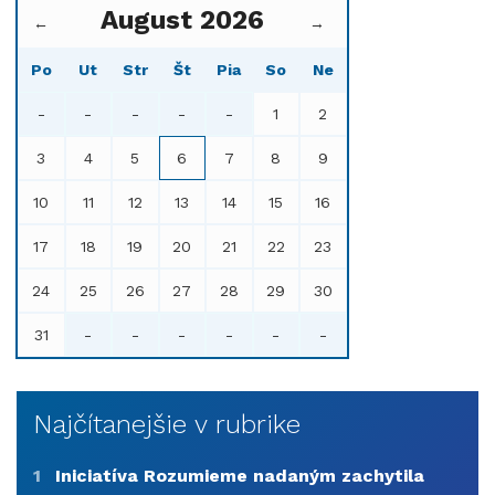
August 2026
←
→
Po
Ut
Str
Št
Pia
So
Ne
-
-
-
-
-
1
2
3
4
5
6
7
8
9
10
11
12
13
14
15
16
17
18
19
20
21
22
23
24
25
26
27
28
29
30
31
-
-
-
-
-
-
Najčítanejšie v rubrike
1
Iniciatíva Rozumieme nadaným zachytila