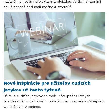
nadaným s novými projektami a plejádou ďalších, s ktorými
sa už nadané deti mali možnosť stretnúť.
Nové inšpirácie pre učiteľov cudzích
jazykov už tento týždeň
Učitelia cudzích jazykov sa môžu ešte počas letných
prázdnin inšpirovať novými trendami vo výučbe na ďalšej sérii
webinárov s WocaBee.