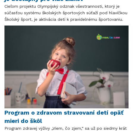
Cieľom projektu Olympijský odznak všestrannosti, ktorý je
súčasťou systému školských športových súťaží pod hlavičkou
Školský šport, je aktivácia detí k pravidelnému športovaniu.
Program o zdravom stravovaní detí opäť
mieri do škôl
Program zdravej výživy „Viem, čo zjem,“ sa už po siedmy krát