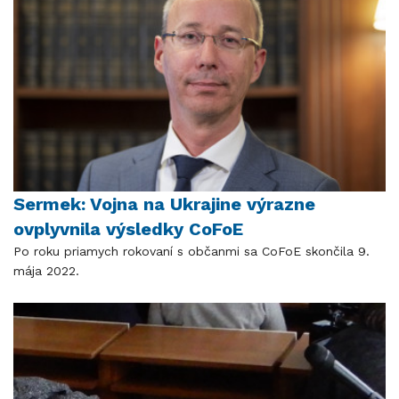
Sermek: Vojna na Ukrajine výrazne
ovplyvnila výsledky CoFoE
Po roku priamych rokovaní s občanmi sa CoFoE skončila 9.
mája 2022.