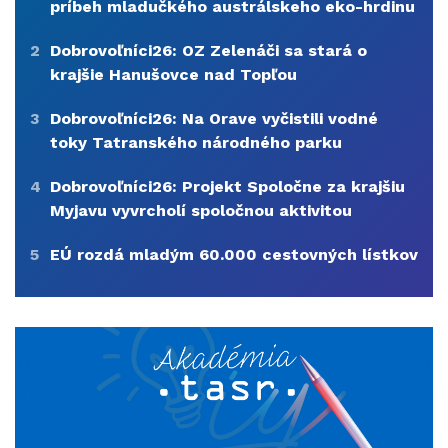
príbeh mladučkého austrálskeho eko-hrdinu
2
Dobrovoľníci26: OZ Zelenáči sa stará o
krajšie Hanušovce nad Topľou
3
Dobrovoľníci26: Na Orave vyčistili vodné
toky Tatranského národného parku
4
Dobrovoľníci26: Projekt Spoločne za krajšiu
Myjavu vyvrcholí spoločnou aktivitou
5
EÚ rozdá mladým 60.000 cestovných lístkov