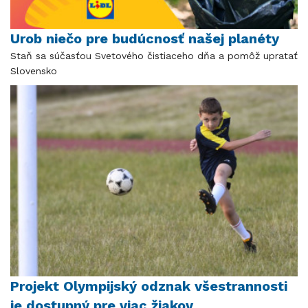
Urob niečo pre budúcnosť našej planéty
Staň sa súčasťou Svetového čistiaceho dňa a pomôž upratať
Slovensko
Projekt Olympijský odznak všestrannosti
je dostupný pre viac žiakov