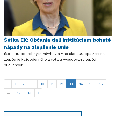
Šéfka EK: Občania dali inštitúciám bohaté
nápady na zlepšenie Únie
Išlo o 49 podrobných návrhov a viac ako 300 opatrení na
zlepšenie každodenného života a vybudovanie lepšej
budúcnosti.
‹
1
2
...
10
11
12
13
14
15
16
...
42
43
›