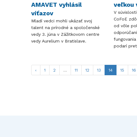
AMAVET vyhlásil
veľkou 
víťazov
V súvislost
CoFoE zdôr
Mladí vedci mohli ukázať svoj
od vôle poli
talent na prírodné a spoločenské
odporúčani
vedy 3. júna v Zážitkovom centre
fungovania
vedy Aurelium v Bratislave.
podarí pret
‹
1
2
...
11
12
13
14
15
16