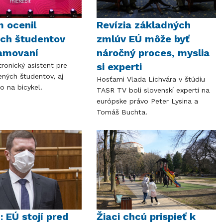
 ocenil
Revízia základných
ích študentov
zmlúv EÚ môže byť
ramovaní
náročný proces, myslia
si experti
tronický asistent pre
ných študentov, aj
Hosťami Vlada Lichvára v štúdiu
lo na bicykel.
TASR TV boli slovenskí experti na
európske právo Peter Lysina a
Tomáš Buchta.
: EÚ stojí pred
Žiaci chcú prispieť k