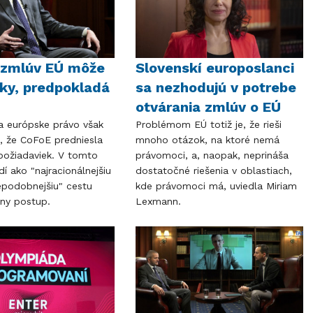
 zmlúv EÚ môže
Slovenskí europoslanci
oky, predpokladá
sa nezhodujú v potrebe
otvárania zmlúv o EÚ
a európske právo však
Problémom EÚ totiž je, že rieši
, že CoFoE predniesla
mnoho otázok, na ktoré nemá
 požiadaviek. V tomto
právomoci, a, naopak, neprináša
dí ako "najracionálnejšiu
dostatočné riešenia v oblastiach,
epodobnejšiu" cestu
kde právomoci má, uviedla Miriam
zny postup.
Lexmann.