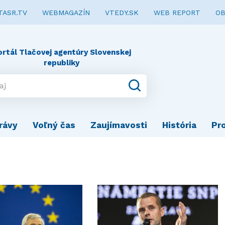
TASR.TV
WEBMAGAZÍN
VTEDY.SK
WEB REPORT
OB
ortál Tlačovej agentúry Slovenskej
republiky
rávy
Voľný čas
Zaujímavosti
História
Pr