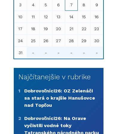
3
4
5
6
7
8
9
10
11
12
13
14
15
16
17
18
19
20
21
22
23
24
25
26
27
28
29
30
31
-
-
-
-
-
-
Najčítanejšie v rubrike
1
Dobrovoľníci26: OZ Zelenáči
sa stará o krajšie Hanušovce
nad Topľou
2
Dobrovoľníci26: Na Orave
vyčistili vodné toky
Tatranského národného parku