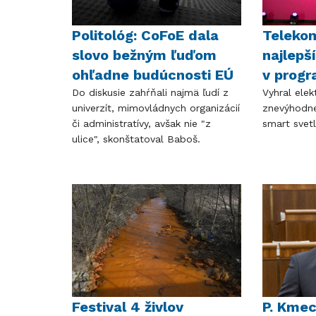
Politológ: CoFoE dala
Telekom
slovo bežným ľuďom
najlepš
ohľadne budúcnosti EÚ
v prog
Do diskusie zahŕňali najmä ľudí z
Vyhral elek
univerzít, mimovládnych organizácií
znevýhodne
či administratívy, avšak nie "z
smart svet
ulice", skonštatoval Baboš.
Festival 4 živlov
P. Kmec