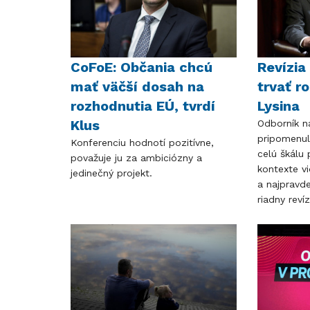
CoFoE: Občania chcú
Revízia
mať väčší dosah na
trvať r
rozhodnutia EÚ, tvrdí
Lysina
Klus
Odborník n
pripomenul
Konferenciu hodnotí pozitívne,
celú škálu
považuje ju za ambiciózny a
kontexte vi
jedinečný projekt.
a najpravd
riadny reví