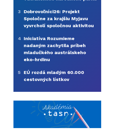
3
Dobrovoľníci26: Projekt
Spoločne za krajšiu Myjavu
vyvrcholí spoločnou aktivitou
4
Iniciatíva Rozumieme
nadaným zachytila príbeh
mladučkého austrálskeho
eko-hrdinu
5
EÚ rozdá mladým 60.000
cestovných lístkov