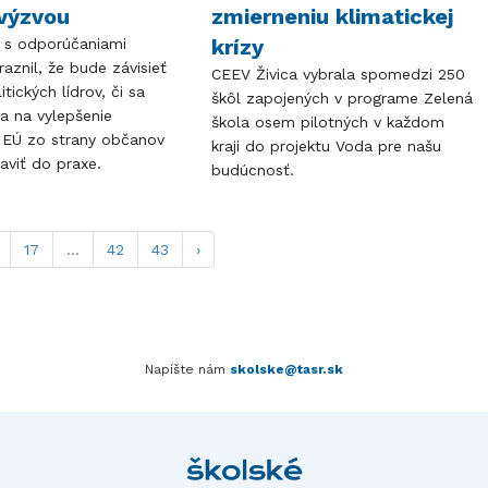
výzvou
zmierneniu klimatickej
krízy
i s odporúčaniami
aznil, že bude závisieť
CEEV Živica vybrala spomedzi 250
tických lídrov, či sa
škôl zapojených v programe Zelená
a na vylepšenie
škola osem pilotných v každom
 EÚ zo strany občanov
kraji do projektu Voda pre našu
aviť do praxe.
budúcnosť.
17
...
42
43
›
Napíšte nám
skolske@tasr.sk