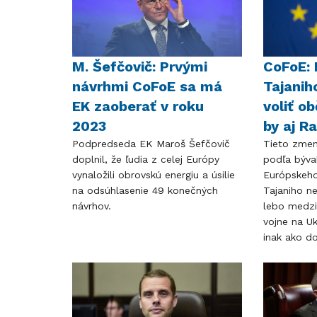
M. Šefčovič: Prvými
CoFoE: 
návrhmi CoFoE sa má
Tajanih
EK zaoberať v roku
voliť o
2023
by aj R
Podpredseda EK Maroš Šefčovič
Tieto zmen
doplnil, že ľudia z celej Európy
podľa býva
vynaložili obrovskú energiu a úsilie
Európskeho
na odsúhlasenie 49 konečných
Tajaniho n
návrhov.
lebo medzi
vojne na Uk
inak ako d