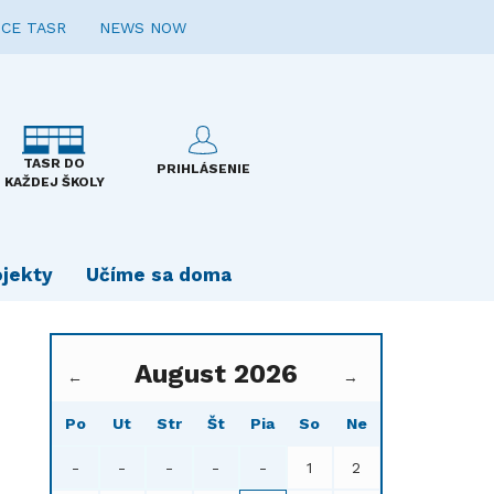
CE TASR
NEWS NOW
TASR DO
PRIHLÁSENIE
KAŽDEJ ŠKOLY
ojekty
Učíme sa doma
August 2026
←
→
Po
Ut
Str
Št
Pia
So
Ne
-
-
-
-
-
1
2