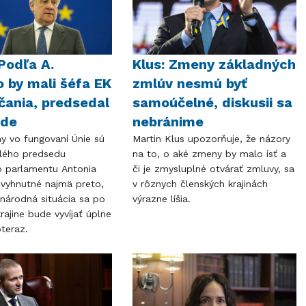
Podľa A.
Klus: Zmeny základných
o by mali šéfa EK
zmlúv nesmú byť
bčania, predsedal
samoúčelné, diskusii sa
ade
nebránime
y vo fungovaní Únie sú
Martin Klus upozorňuje, že názory
lého predsedu
na to, o aké zmeny by malo ísť a
 parlamentu Antonia
či je zmysluplné otvárať zmluvy, sa
evyhnutné najmä preto,
v rôznych členských krajinách
národná situácia sa po
výrazne líšia.
rajine bude vyvíjať úplne
oteraz.