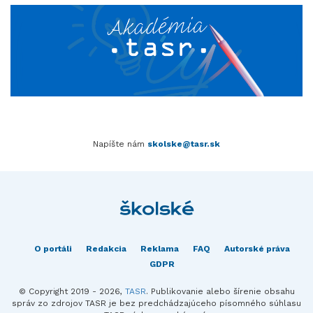
Napíšte nám
skolske@tasr.sk
O portáli
Redakcia
Reklama
FAQ
Autorské práva
GDPR
© Copyright 2019 - 2026,
TASR
. Publikovanie alebo šírenie obsahu
správ zo zdrojov TASR je bez predchádzajúceho písomného súhlasu