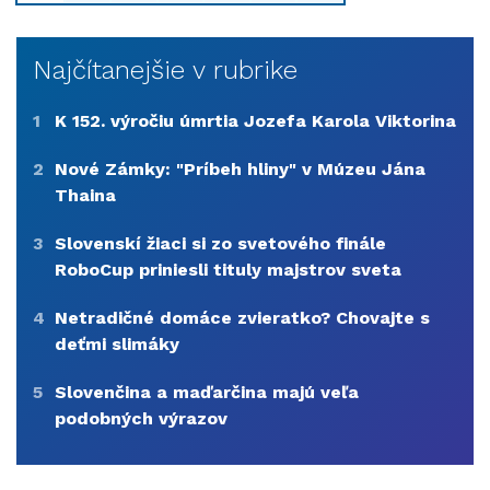
Najčítanejšie v rubrike
1
K 152. výročiu úmrtia Jozefa Karola Viktorina
2
Nové Zámky: "Príbeh hliny" v Múzeu Jána
Thaina
3
Slovenskí žiaci si zo svetového finále
RoboCup priniesli tituly majstrov sveta
4
Netradičné domáce zvieratko? Chovajte s
deťmi slimáky
5
Slovenčina a maďarčina majú veľa
podobných výrazov