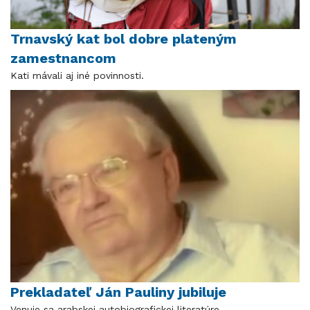
Trnavský kat bol dobre plateným
zamestnancom
Kati mávali aj iné povinnosti.
Prekladateľ Ján Pauliny jubiluje
Venuje sa arabskej autobiografickej literatúre.