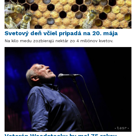
Svetový deň včiel pripadá na 20. mája
Na kilo medu zozbierajú nektár zo 4 miliónov kvetov.
Veterán Woodstocku by mal 75 rokov