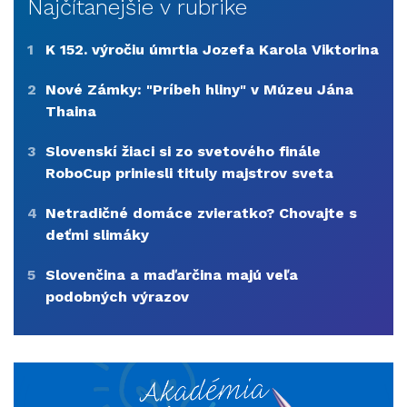
Najčítanejšie v rubrike
1
K 152. výročiu úmrtia Jozefa Karola Viktorina
2
Nové Zámky: "Príbeh hliny" v Múzeu Jána
Thaina
3
Slovenskí žiaci si zo svetového finále
RoboCup priniesli tituly majstrov sveta
4
Netradičné domáce zvieratko? Chovajte s
deťmi slimáky
5
Slovenčina a maďarčina majú veľa
podobných výrazov