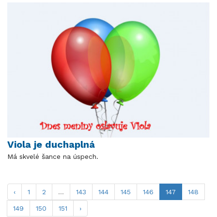
Viola je duchaplná
Má skvelé šance na úspech.
‹
1
2
...
143
144
145
146
147
148
149
150
151
›