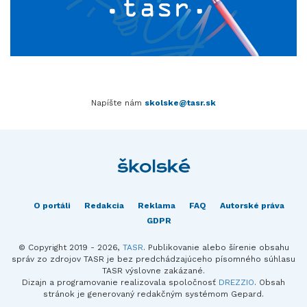
Napíšte nám
skolske@tasr.sk
O portáli
Redakcia
Reklama
FAQ
Autorské práva
GDPR
© Copyright 2019 - 2026,
TASR
. Publikovanie alebo šírenie obsahu
správ zo zdrojov TASR je bez predchádzajúceho písomného súhlasu
TASR výslovne zakázané.
Dizajn a programovanie realizovala spoločnosť
DREZZIO
. Obsah
stránok je generovaný redakčným systémom Gepard.