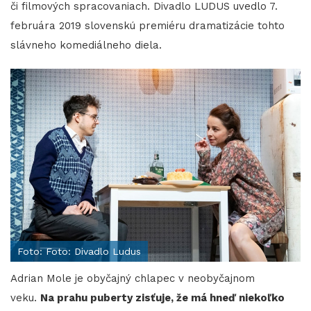
či filmových spracovaniach. Divadlo LUDUS uvedlo 7.
februára 2019 slovenskú premiéru dramatizácie tohto
slávneho komediálneho diela.
Foto: Foto: Divadlo Ludus
Adrian Mole je obyčajný chlapec v neobyčajnom
veku.
Na prahu puberty zisťuje, že má hneď niekoľko