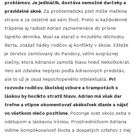
problémov. Je jedináčik, dostáva nemožné darčeky a
pravidelné akné.
Za problematickú pleť môže matkina
strava a za ostatné asi sám život. Preto si každodenné
trápenia aj radosti Adrian zaznamenáva do prísne
tajného denníka. Musí sa starať o mrzutého dôchodcu
Berta, znášať hádky rodičov aj konflikty v škole. Ešteže
je čerstvo zamilovaný do Pandory, veľmi svojráznej
slečny, ktorá Adrianovi zamotá hlavu hneď niekoľkokrát.
Veci ani zďaleka neplynú podľa Adrianových predstáv,
ale to už je osud nepochopeného intelektuála.
Pri
rozvode rodičov, školskej vzbure a trampotách s
láskou by hocikto stratil hlavu. Adrian má však dar
trefne a vtipne okomentovať akékoľvek dianie a nájsť
vo všetkom niečo pozitívne.
Pozoruje svet okolo seba s
odstupom a láskavou iróniou. Prostredníctvom Adriana
vidíme komplikovanosť života a dospelých vzťahov z inej