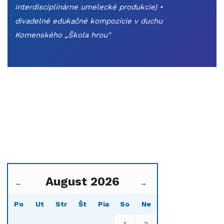
interdisciplinárne umelecké produkcie) •
divadelné edukačné kompozície v duchu
Komenského „Škola hrou"
August 2026
←
→
Po
Ut
Str
Št
Pia
So
Ne