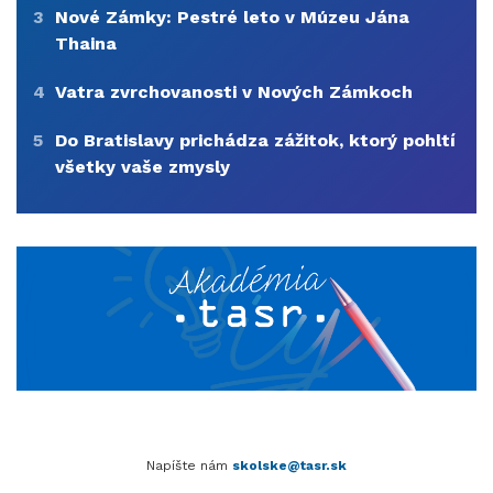
3
Nové Zámky: Pestré leto v Múzeu Jána
Thaina
4
Vatra zvrchovanosti v Nových Zámkoch
5
Do Bratislavy prichádza zážitok, ktorý pohltí
všetky vaše zmysly
Napíšte nám
skolske@tasr.sk