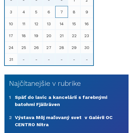
-
-
-
-
-
1
2
3
4
5
6
7
8
9
10
11
12
13
14
15
16
17
18
19
20
21
22
23
24
25
26
27
28
29
30
31
-
-
-
-
-
-
Najčítanejšie v rubrike
1
Späť do lavíc a kancelárií s farebnými
batohmi Fjällräven
2
Výstava Môj maľovaný svet v Galérii OC
CENTRO Nitra