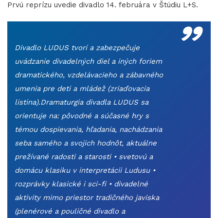
„
Prvú reprízu uvedie divadlo 14. februára v Štúdiu L+S.
Divadlo LUDUS tvorí a zabezpečuje
uvádzanie divadelných diel a iných foriem
dramatického, vzdelávacieho a zábavného
umenia pre deti a mládež (zriaďovacia
listina).Dramaturgia divadla LUDUS sa
orientuje na: pôvodné a súčasné hry s
témou dospievania, hľadania, nachádzania
seba samého a svojich hodnôt, aktuálne
prežívané radosti a starosti • svetovú a
domácu klasiku v interpretácii Ludusu •
rozprávky klasické i sci-fi • divadelné
aktivity mimo priestor tradičného javiska
(plenérové a pouličné divadlo a