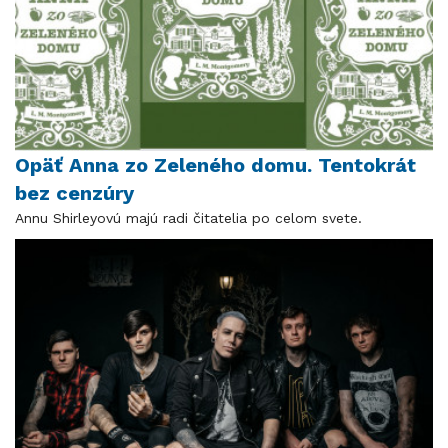
Opäť Anna zo Zeleného domu. Tentokrát
bez cenzúry
Annu Shirleyovú majú radi čitatelia po celom svete.