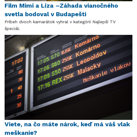
Film Mimi a Líza –Záhada vianočného
svetla bodoval v Budapešti
Príbeh dvoch kamarátok vyhral v kategórii Najlepší TV
špeciál.
Viete, na čo máte nárok, keď má váš vlak
meškanie?