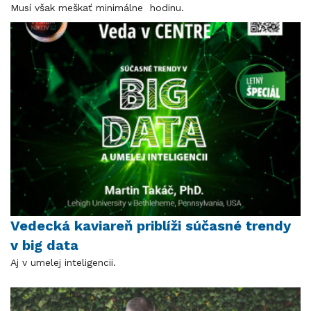
Musí však meškať minimálne hodinu.
Vedecká kaviareň priblíži súčasné trendy
v big data
Aj v umelej inteligencii.