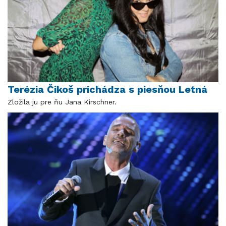
Terézia Čikoš prichádza s piesňou Letná
Zložila ju pre ňu Jana Kirschner.