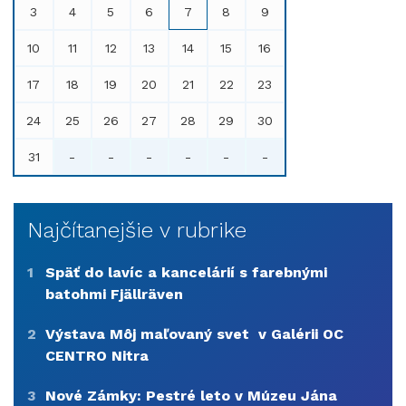
3
4
5
6
7
8
9
10
11
12
13
14
15
16
17
18
19
20
21
22
23
24
25
26
27
28
29
30
31
-
-
-
-
-
-
Najčítanejšie v rubrike
1
Späť do lavíc a kancelárií s farebnými
batohmi Fjällräven
2
Výstava Môj maľovaný svet v Galérii OC
CENTRO Nitra
3
Nové Zámky: Pestré leto v Múzeu Jána