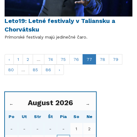
Leto19: Letné festivaly v Taliansku a
Chorvátsku
Prímorské festivaly majú jedinečné čaro.
‹
1
2
...
74
75
76
77
78
79
80
...
85
86
›
August 2026
←
→
Po
Ut
Str
Št
Pia
So
Ne
-
-
-
-
-
1
2