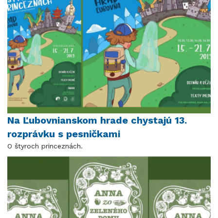
Na Ľubovnianskom hrade chystajú 13.
rozprávku s pesničkami
O štyroch princeznách.