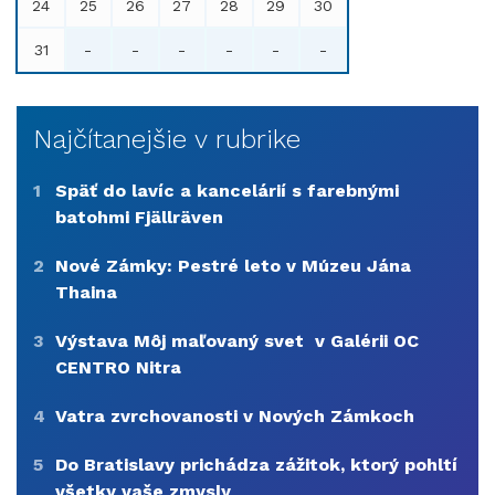
24
25
26
27
28
29
30
31
-
-
-
-
-
-
Najčítanejšie v rubrike
1
Späť do lavíc a kancelárií s farebnými
batohmi Fjällräven
2
Nové Zámky: Pestré leto v Múzeu Jána
Thaina
3
Výstava Môj maľovaný svet v Galérii OC
CENTRO Nitra
4
Vatra zvrchovanosti v Nových Zámkoch
5
Do Bratislavy prichádza zážitok, ktorý pohltí
všetky vaše zmysly