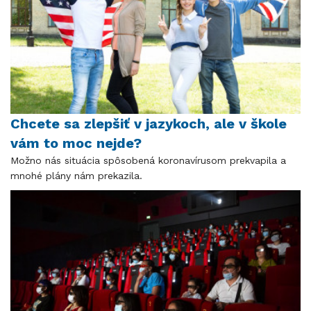
Chcete sa zlepšiť v jazykoch, ale v škole
vám to moc nejde?
Možno nás situácia spôsobená koronavírusom prekvapila a
mnohé plány nám prekazila.