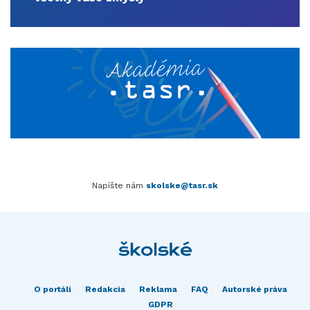
Napíšte nám
skolske@tasr.sk
O portáli
Redakcia
Reklama
FAQ
Autorské práva
GDPR