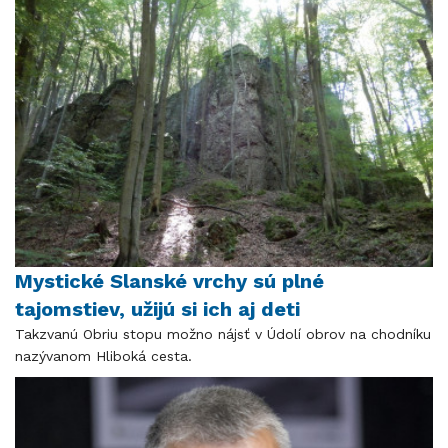
Mystické Slanské vrchy sú plné
tajomstiev, užijú si ich aj deti
Takzvanú Obriu stopu možno nájsť v Údolí obrov na chodníku
nazývanom Hliboká cesta.