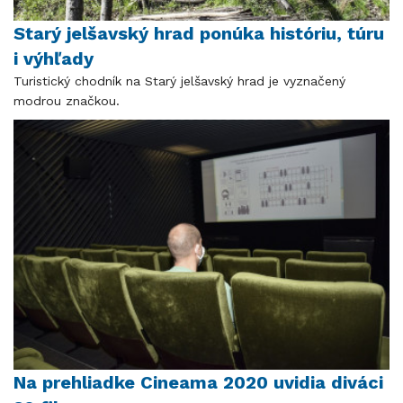
Starý jelšavský hrad ponúka históriu, túru
i výhľady
Turistický chodník na Starý jelšavský hrad je vyznačený
modrou značkou.
Na prehliadke Cineama 2020 uvidia diváci