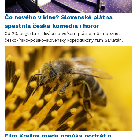
Čo nového v kine? Slovenské plátna
spestrila česká komédia i horor
Od 20. augusta si diváci na veľkom plátne môžu pozrieť
česko-írsko-poľsko-slovenský koprodukčný film Šarlatán.
Film Krajina medu ponúka portrét o