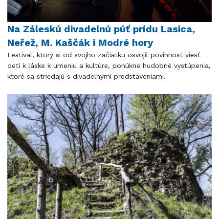
Na Záleskú divadelnú púť prídu Lasica,
Neřež, M. Kaščák i Modré hory
Festival, ktorý si od svojho začiatku osvojil povinnosť viesť
deti k láske k umeniu a kultúre, ponúkne hudobné vystúpenia,
ktoré sa striedajú s divadelnými predstaveniami.