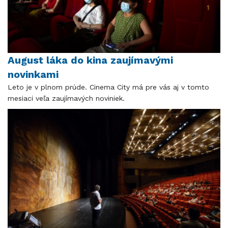
August láka do kina zaujímavými
novinkami
Leto je v plnom prúde. Cinema City má pre vás aj v tomto
mesiaci veľa zaujímavých noviniek.