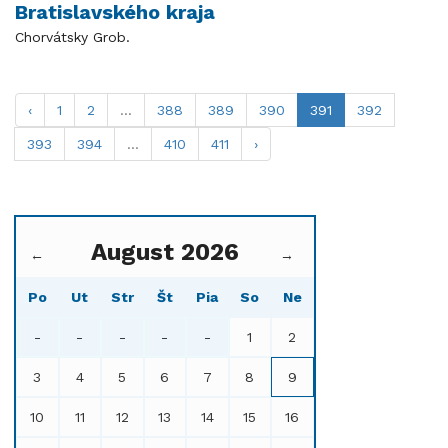
Bratislavského kraja
Chorvátsky Grob.
‹
1
2
...
388
389
390
391
392
393
394
...
410
411
›
August 2026
←
→
Po
Ut
Str
Št
Pia
So
Ne
-
-
-
-
-
1
2
3
4
5
6
7
8
9
10
11
12
13
14
15
16