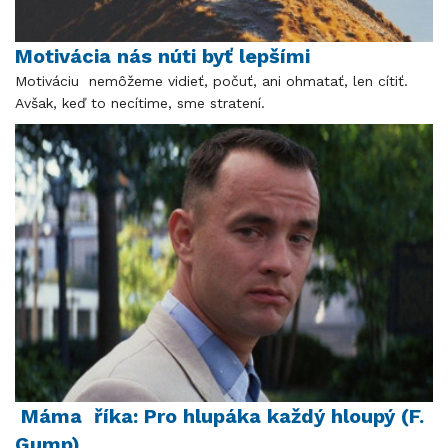
Motivácia nás núti byť lepšími
Motiváciu nemôžeme vidieť, počuť, ani ohmatať, len cítiť.
Avšak, keď to necítime, sme stratení.
Máma říka: Pro hlupáka každý hloupý (F.
Gump)