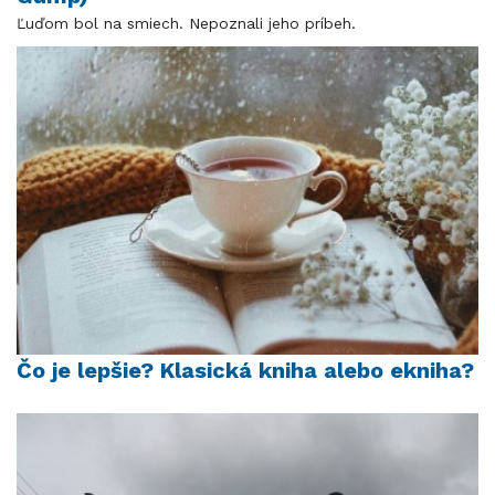
Ľuďom bol na smiech. Nepoznali jeho príbeh.
Čo je lepšie? Klasická kniha alebo ekniha?