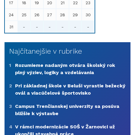
17
18
19
20
21
22
23
24
25
26
27
28
29
30
31
-
-
-
-
-
-
Najčítanejšie v rubrike
1
Rozumieme nadaným otvára školský rok
plný výziev, logiky a vzdelávania
2
Pri základnej škole v Beluši vyrastie bežecký
ovál a viacúčelové športovisko
3
Campus Trenčianskej univerzity sa posúva
bližšie k výstavbe
4
V rámci modernizácie SOŠ v Žarnovici už
ukončili stavebné práce