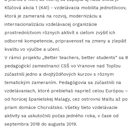
Kľúčová akcia 1 (KA1) - vzdelávacia mobilita jednotlivcov,
ktorá je zameraná na rozvoj, modernizáciu a
internacionalizáciu vzdelávacej organizácie
prostredníctvom rôznych aktivít s cieľom zvýšiť ich
odborné kompetencie, pripravenosť na zmeny a zlepšiť
kvalitu vo výučbe a učení.
V rámci projektu „Better teachers, better students“ sa 8
pedagogickí zamestnanci CSŠ vo Vranove nad Topľou
zúčastnili jedno a dvojtýždňových kurzov s rôznym
tematickým zameraním. Pedagógovia sa zúčastnili na
vzdelávaniach, ktoré prebiehali naprieč celou Európou –
od horúcej španielskej Malagy, cez ostrovnú Maltu až po
priam domáce Chorvátsko. Všetky tieto vzdelávacie
aktivity sa uskutočnili počas jedného roka, v čase od
septembra 2018 do augusta 2019.