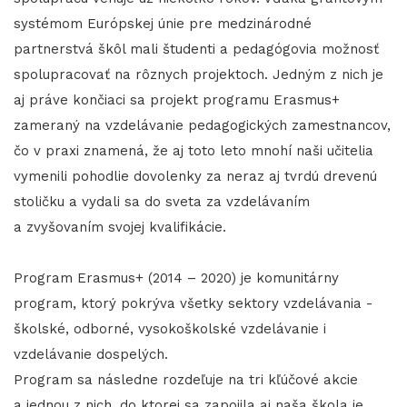
systémom Európskej únie pre medzinárodné
partnerstvá škôl mali študenti a pedagógovia možnosť
spolupracovať na rôznych projektoch. Jedným z nich je
aj práve končiaci sa projekt programu Erasmus+
zameraný na vzdelávanie pedagogických zamestnancov,
čo v praxi znamená, že aj toto leto mnohí naši učitelia
vymenili pohodlie dovolenky za neraz aj tvrdú drevenú
stoličku a vydali sa do sveta za vzdelávaním
a zvyšovaním svojej kvalifikácie.
Program Erasmus+ (2014 – 2020) je komunitárny
program, ktorý pokrýva všetky sektory vzdelávania -
školské, odborné, vysokoškolské vzdelávanie i
vzdelávanie dospelých.
Program sa následne rozdeľuje na tri kľúčové akcie
a jednou z nich, do ktorej sa zapojila aj naša škola je