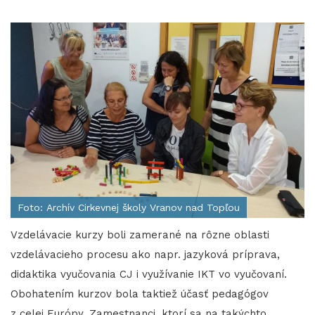
Foto: Archív Cirkevnej školy Vranov nad Topľou
Vzdelávacie kurzy boli zamerané na rôzne oblasti
vzdelávacieho procesu ako napr. jazyková príprava,
didaktika vyučovania CJ i využívanie IKT vo vyučovaní.
Obohatením kurzov bola taktiež účasť pedagógov
z celej Európy. Zamestnanci, ktorí sa na takýchto