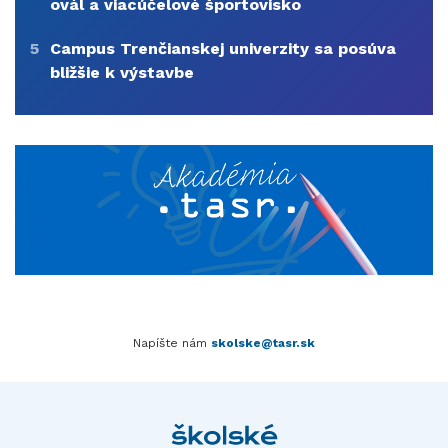
ovál a viacúčelové športovisko
5
Campus Trenčianskej univerzity sa posúva
bližšie k výstavbe
Napíšte nám
skolske@tasr.sk