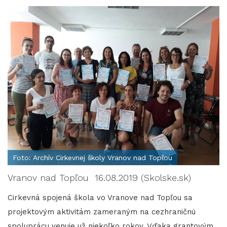
Foto: Archív Cirkevnej školy Vranov nad Topľou
Vranov nad Topľou 16.08.2019 (Skolske.sk)
Cirkevná spojená škola vo Vranove nad Topľou sa
projektovým aktivitám zameraným na cezhraničnú
spoluprácu venuje už niekoľko rokov. Vďaka grantovým