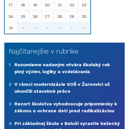
17
18
19
20
21
22
23
24
25
26
27
28
29
30
31
-
-
-
-
-
-
Najčítanejšie v rubrike
1
Rozumieme nadaným otvára školský rok
plný výziev, logiky a vzdelávania
2
V rámci modernizácie SOŠ v Žarnovici už
ukončili stavebné práce
3
Rezort školstva vyhodnocuje pripomienky k
zákonu o ochrane detí pred radikalizáciou
4
Pri základnej škole v Beluši vyrastie bežecký