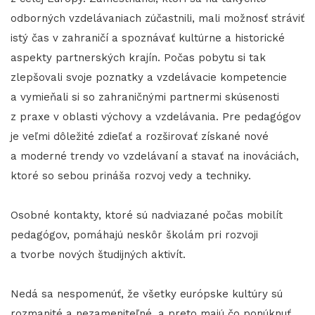
odborných vzdelávaniach zúčastnili, mali možnosť stráviť
istý čas v zahraničí a spoznávať kultúrne a historické
aspekty partnerských krajín. Počas pobytu si tak
zlepšovali svoje poznatky a vzdelávacie kompetencie
a vymieňali si so zahraničnými partnermi skúsenosti
z praxe v oblasti výchovy a vzdelávania. Pre pedagógov
je veľmi dôležité zdieľať a rozširovať získané nové
a moderné trendy vo vzdelávaní a stavať na inováciách,
ktoré so sebou prináša rozvoj vedy a techniky.
Osobné kontakty, ktoré sú nadviazané počas mobilít
pedagógov, pomáhajú neskôr školám pri rozvoji
a tvorbe nových študijných aktivít.
Nedá sa nespomenúť, že všetky európske kultúry sú
rozmanité a nezameniteľné, a preto majú čo ponúknuť