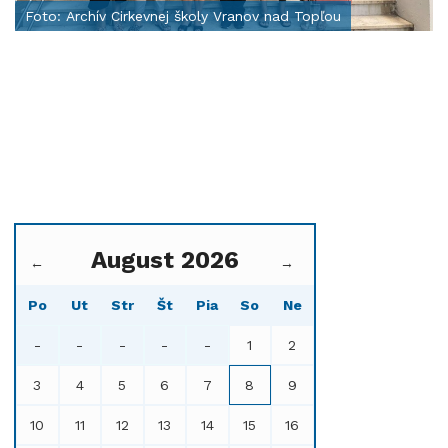
Foto: Archív Cirkevnej školy Vranov nad Topľou
August 2026
←
→
Po
Ut
Str
Št
Pia
So
Ne
-
-
-
-
-
1
2
3
4
5
6
7
8
9
10
11
12
13
14
15
16