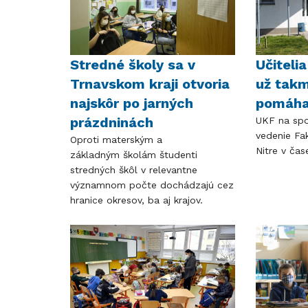
Stredné školy sa v
Učiteli
Trnavskom kraji otvoria
už tak
najskôr po jarných
pomáha
prázdninách
UKF na spo
vedenie Fa
Oproti materským a
Nitre v čas
základným školám študenti
stredných škôl v relevantne
významnom počte dochádzajú cez
hranice okresov, ba aj krajov.