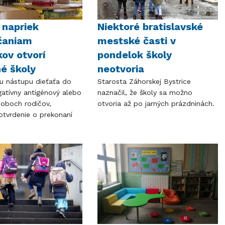
 napriek
Niektoré bratislavské
čaniam
mestské časti v
kov otvorí
pondelok školy
é školy
neotvoria
 nástupu dieťaťa do
Starosta Záhorskej Bystrice
gatívny antigénový alebo
naznačil, že školy sa možno
 oboch rodičov,
otvoria až po jarných prázdninách.
otvrdenie o prekonaní