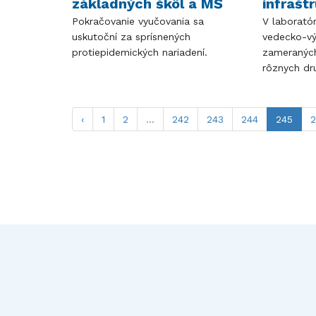
základných škôl a MŠ
infrašt
Pokračovanie vyučovania sa
V laboratór
uskutoční za sprísnených
vedecko-v
protiepidemických nariadení.
zameraných
rôznych dru
‹
1
2
...
242
243
244
245