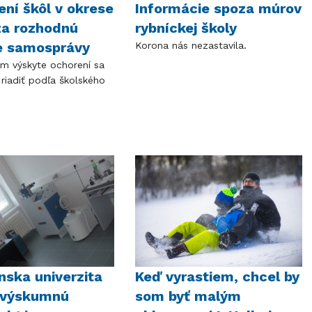
ení škôl v okrese
Informácie spoza múrov
za rozhodnú
rybníckej školy
e samosprávy
Korona nás nezastavila.
om výskyte ochorení sa
riadiť podľa školského
nska univerzita
Keď vyrastiem, chcel by
e výskumnú
som byť malým