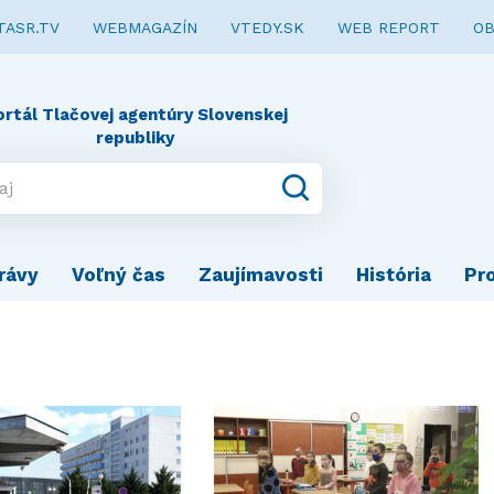
TASR.TV
WEBMAGAZÍN
VTEDY.SK
WEB REPORT
OB
ortál Tlačovej agentúry Slovenskej
republiky
rávy
Voľný čas
Zaujímavosti
História
Pr