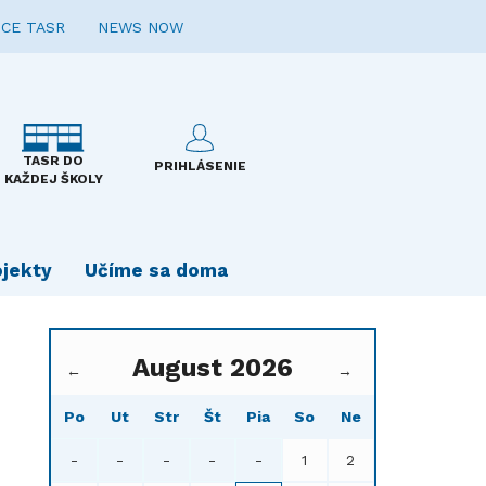
CE TASR
NEWS NOW
TASR DO
PRIHLÁSENIE
KAŽDEJ ŠKOLY
ojekty
Učíme sa doma
August 2026
←
→
Po
Ut
Str
Št
Pia
So
Ne
-
-
-
-
-
1
2