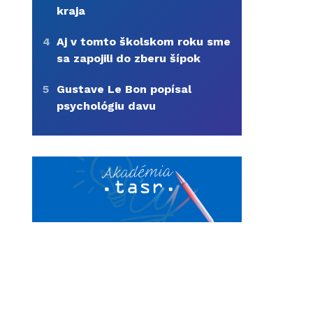
kraja
4
Aj v tomto školskom roku sme
sa zapojili do zberu šípok
5
Gustave Le Bon popísal
psychológiu davu