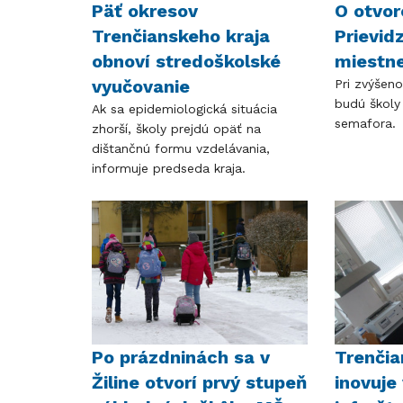
Päť okresov
O otvor
Trenčianskeho kraja
Prievid
obnoví stredoškolské
miestn
vyučovanie
Pri zvýšen
budú školy 
Ak sa epidemiologická situácia
semafora.
zhorší, školy prejdú opäť na
dištančnú formu vzdelávania,
informuje predseda kraja.
Po prázdninách sa v
Trenčia
Žiline otvorí prvý stupeň
inovuj