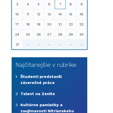
3
4
5
6
7
8
9
10
11
12
13
14
15
16
17
18
19
20
21
22
23
24
25
26
27
28
29
30
31
-
-
-
-
-
-
Najčítanejšie v rubrike
1
Študenti predstavili
záverečné práce
2
Talent na Zenite
3
Kultúrne pamiatky a
zaujímavosti Nitrianskeho