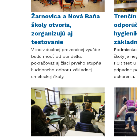
Žarnovica a Nová Baňa
Trenčín
školy otvoria,
odporú
zorganizujú aj
hygieni
testovanie
základn
V individuálnej prezenčnej výučbe
Podmienkou
budú môcť od pondelka
školy je ne
pokračovať aj žiaci prvého stupňa
PCR test u
hudobného odboru základnej
prípadne p
umeleckej školy.
ochorenia.