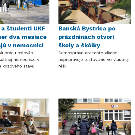
a a študenti UKF
Banská Bystrica po
mer dva mesiace
prázdninách otvorí
jú v nemocnici
školy a škôlky
luprácu oslovilo
Samospráva ani tento víkend
kultnej nemocnice v
nepripravuje testovanie vo vlastnej
e krízového stavu.
réžii.