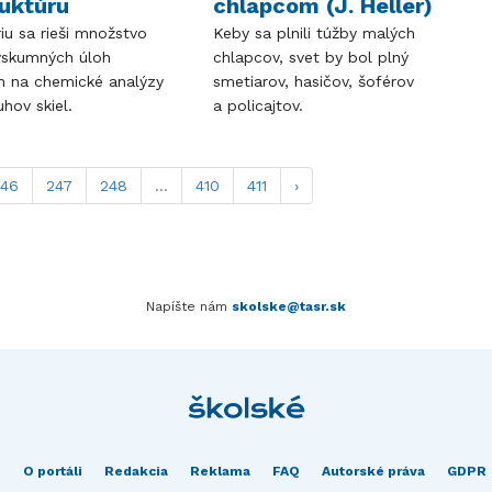
ruktúru
chlapcom (J. Heller)
iu sa rieši množstvo
Keby sa plnili túžby malých
ýskumných úloh
chlapcov, svet by bol plný
 na chemické analýzy
smetiarov, hasičov, šoférov
hov skiel.
a policajtov.
246
247
248
...
410
411
›
Napíšte nám
skolske@tasr.sk
O portáli
Redakcia
Reklama
FAQ
Autorské práva
GDPR