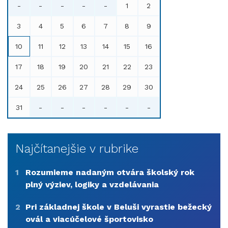
-
-
-
-
-
1
2
3
4
5
6
7
8
9
10
11
12
13
14
15
16
17
18
19
20
21
22
23
24
25
26
27
28
29
30
31
-
-
-
-
-
-
Najčítanejšie v rubrike
1
Rozumieme nadaným otvára školský rok
plný výziev, logiky a vzdelávania
2
Pri základnej škole v Beluši vyrastie bežecký
ovál a viacúčelové športovisko