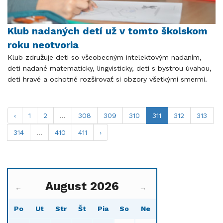
Klub nadaných detí už v tomto školskom
roku neotvoria
Klub združuje deti so všeobecným intelektovým nadaním,
deti nadané matematicky, lingvisticky, deti s bystrou úvahou,
deti hravé a ochotné rozširovať si obzory všetkými smermi.
‹
1
2
...
308
309
310
311
312
313
314
...
410
411
›
August 2026
←
→
Po
Ut
Str
Št
Pia
So
Ne