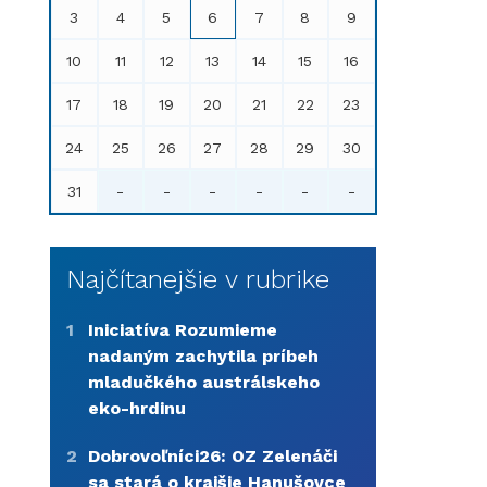
3
4
5
6
7
8
9
10
11
12
13
14
15
16
17
18
19
20
21
22
23
24
25
26
27
28
29
30
31
-
-
-
-
-
-
Najčítanejšie v rubrike
1
Iniciatíva Rozumieme
nadaným zachytila príbeh
mladučkého austrálskeho
eko-hrdinu
2
Dobrovoľníci26: OZ Zelenáči
sa stará o krajšie Hanušovce