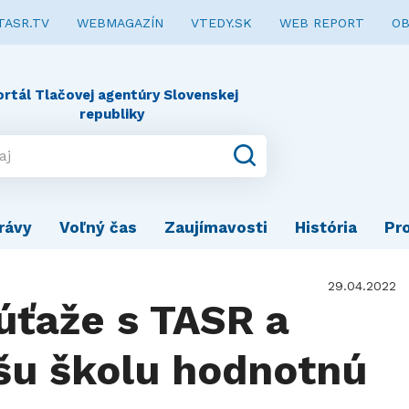
TASR.TV
WEBMAGAZÍN
VTEDY.SK
WEB REPORT
OB
ortál Tlačovej agentúry Slovenskej
republiky
rávy
Voľný čas
Zaujímavosti
História
Pr
29.04.2022
úťaže s TASR a
ašu školu hodnotnú