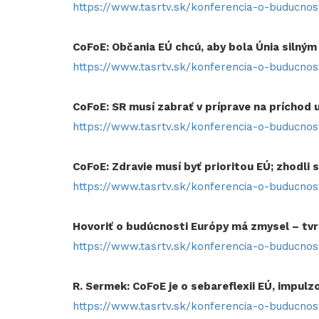
https://www.tasrtv.sk/konferencia-o-buducno
CoFoE: Občania EÚ chcú, aby bola Únia silný
https://www.tasrtv.sk/konferencia-o-buducnos
CoFoE: SR musí zabrať v príprave na príchod 
https://www.tasrtv.sk/konferencia-o-buducno
CoFoE: Zdravie musí byť prioritou EÚ; zhodli
https://www.tasrtv.sk/konferencia-o-buducnos
Hovoriť o budúcnosti Európy má zmysel – tvrd
https://www.tasrtv.sk/konferencia-o-buducno
R. Sermek: CoFoE je o sebareflexii EÚ, impul
https://www.tasrtv.sk/konferencia-o-buducno