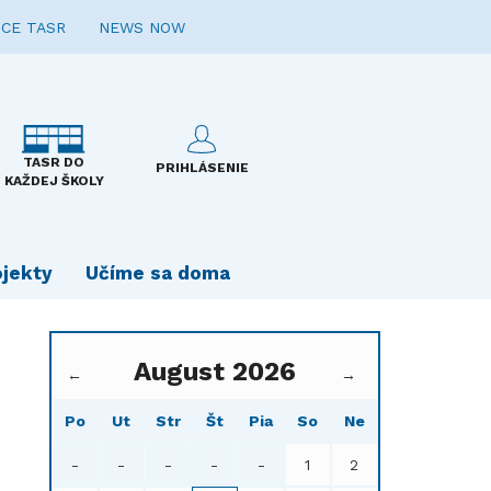
CE TASR
NEWS NOW
TASR DO
PRIHLÁSENIE
KAŽDEJ ŠKOLY
ojekty
Učíme sa doma
August 2026
←
→
Po
Ut
Str
Št
Pia
So
Ne
-
-
-
-
-
1
2