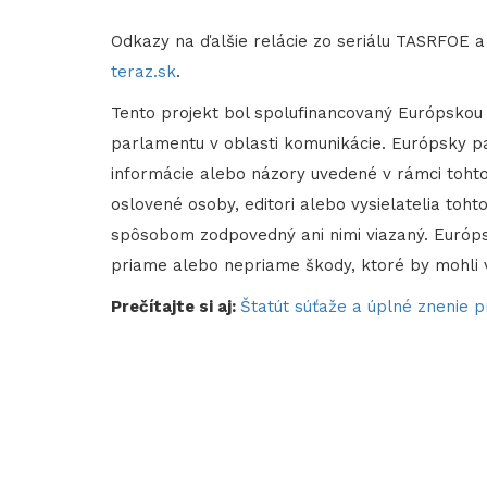
Odkazy na ďalšie relácie zo seriálu TASRFOE a
teraz.sk
.
Tento projekt bol spolufinancovaný Európsko
parlamentu v oblasti komunikácie. Európsky pa
informácie alebo názory uvedené v rámci tohto
oslovené osoby, editori alebo vysielatelia toh
spôsobom zodpovedný ani nimi viazaný. Európ
priame alebo nepriame škody, ktoré by mohli vy
Prečítajte si aj:
Štatút súťaže a úplné znenie pr