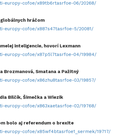
sti-europy-cofoe/x89tb6rtasrfoe-06/20268/
m globálnych hráčom
ti-europy-cofoe/x887s47tasrfoe-5/20081/
umelej inteligencie, hovorí Lexmann
sti-europy-cofoe/x87p5l7tasrfoe-04/19984/
 sa Brozmanová, Smatana a Pažitný
ti-europy-cofoe/x86zhu8tasrfoe-03/19857/
ia Bilčík, Šimečka a Wiezik
sti-europy-cofoe/x863xaetasrfoe-02/19768/
zom bolo aj referendum o brexite
sti-europy-cofoe/x85wf4btasrfoe1_sermek/19717/