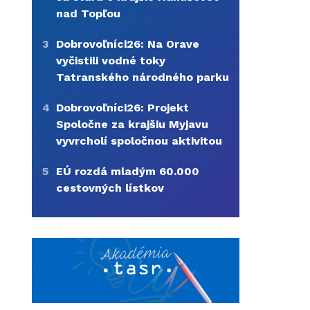
nad Topľou
3
Dobrovoľníci26: Na Orave
vyčistili vodné toky
Tatranského národného parku
4
Dobrovoľníci26: Projekt
Spoločne za krajšiu Myjavu
vyvrcholí spoločnou aktivitou
5
EÚ rozdá mladým 60.000
cestovných lístkov