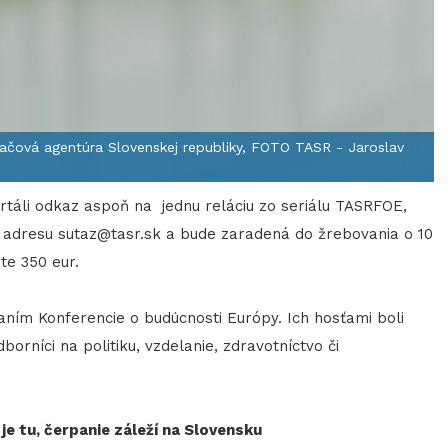
lačová agentúra Slovenskej republiky, FOTO TASR - Jaroslav
táli odkaz aspoň na jednu reláciu zo seriálu TASRFOE,
a adresu
sutaz@tasr.sk
a bude zaradená do žrebovania o 10
te 350 eur.
ovaním Konferencie o budúcnosti Európy. Ich hosťami boli
orníci na politiku, vzdelanie, zdravotníctvo či
e tu, čerpanie záleží na Slovensku