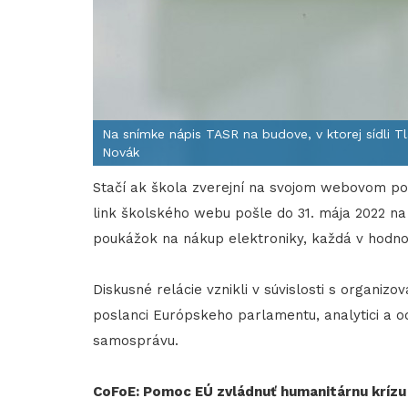
Na snímke nápis TASR na budove, v ktorej sídli T
Novák
Stačí ak škola zverejní na svojom webovom por
link školského webu pošle do 31. mája 2022 n
poukážok na nákup elektroniky, každá v hodno
Diskusné relácie vznikli v súvislosti s organiz
poslanci Európskeho parlamentu, analytici a odb
samosprávu.
CoFoE: Pomoc EÚ zvládnuť humanitárnu krízu j