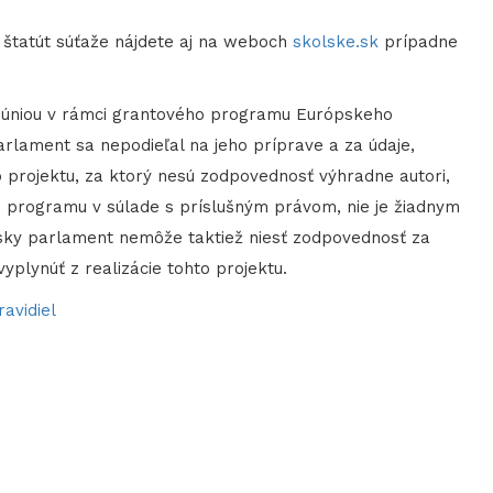
 štatút súťaže nájdete aj na weboch
skolske.sk
prípadne
u úniou v rámci grantového programu Európskeho
rlament sa nepodieľal na jeho príprave a za údaje,
 projektu, za ktorý nesú zodpovednosť výhradne autori,
to programu v súlade s príslušným právom, nie je žiadnym
sky parlament nemôže taktiež niesť zodpovednosť za
plynúť z realizácie tohto projektu.
avidiel