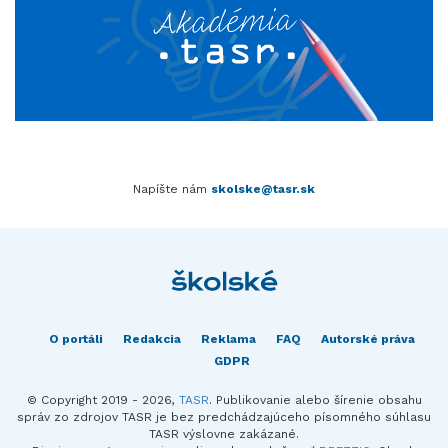
Napíšte nám
skolske@tasr.sk
O portáli
Redakcia
Reklama
FAQ
Autorské práva
GDPR
© Copyright 2019 - 2026,
TASR
. Publikovanie alebo šírenie obsahu
správ zo zdrojov TASR je bez predchádzajúceho písomného súhlasu
TASR výslovne zakázané.