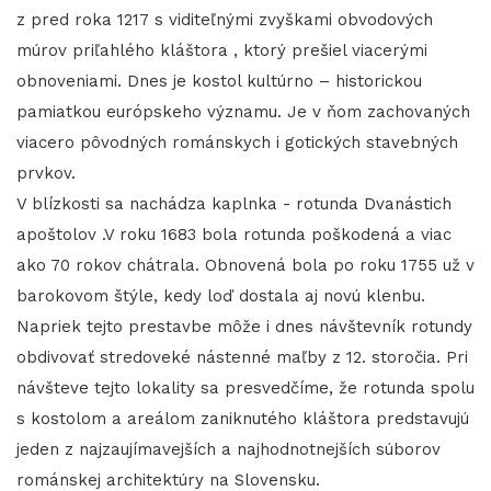
z pred roka 1217 s viditeľnými zvyškami obvodových
múrov priľahlého kláštora , ktorý prešiel viacerými
obnoveniami. Dnes je kostol kultúrno – historickou
pamiatkou európskeho významu. Je v ňom zachovaných
viacero pôvodných románskych i gotických stavebných
prvkov.
V blízkosti sa nachádza kaplnka - rotunda Dvanástich
apoštolov .V roku 1683 bola rotunda poškodená a viac
ako 70 rokov chátrala. Obnovená bola po roku 1755 už v
barokovom štýle, kedy loď dostala aj novú klenbu.
Napriek tejto prestavbe môže i dnes návštevník rotundy
obdivovať stredoveké nástenné maľby z 12. storočia. Pri
návšteve tejto lokality sa presvedčíme, že rotunda spolu
s kostolom a areálom zaniknutého kláštora predstavujú
jeden z najzaujímavejších a najhodnotnejších súborov
románskej architektúry na Slovensku.