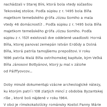
nachádzali v Starej Bíni, ktorá bola vtedy súčasťou
Tekovskej stolice. Podľa súpisu z r. 1495 bola Bíňa
majetkom temešského grófa Józsu Somiho a mala
vtedy 46 domácností.1 . Podľa súpisu z r. 1495 bola Bíňa
majetkom temešského grófa Józsu Somiho. Podľa
súpisu z r. 1531 existovali dve oddelené usadlosti: Horná
Bíňa, ktorej panoval zemepán István Erdődy a Dolná
Bíňa, ktorá patrila tamojšiemu prepoštovi. V roku
1696 patrila Malá Bíňa ostrihomskej kapitule, kým Veľká
Bíňa Jánosovi Bottyánovi, ktorý ju mal v zálohe
od Pálffyovcov...
Doby minulé dokumentujú vzácne archeologické nálezy,
ku ktorým patrí i 108 zlatých mincí z obdobia Byzantskej
ríše , ktoré boli nájdené v roku 1964.
V obci je rímskokatolícky románsky Kostol Panny Márie