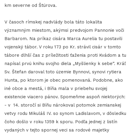
km severne od Štúrova.
V časoch rímskej nadvlády bola táto lokalita
významným miestom, akýmsi predvojom Pannonie voči
Barbarom. Na príkaz cisára Marca Aurelia tu postavili
vojenský tábor. V roku 173 po Kr. strávil cisár v tomto
tábore dlhší čas z príležitosti ťaženia proti Kvádom a tu
napísal prvú knihu svojho diela „Myšlienky k sebe“. Kráľ
Sv. Štefan daroval toto územie Bynnovi, synovi rytiera
Hunta, po ktorom je obec pomenovaná. Podobne, ako
iné obce a mestá, i Bíňa mala v priebehu svojej
existencie viacero pánov. Spomeňme aspoň niektorých:
- v 14. storočí si Bíňu nárokoval potomok zemianskej
vetvy rodu Mikuláš IV. so synom Ladislavom, v dôsledku
čoho došlo v roku 1359 k sporu. Podľa jednej z listín
vydaných v tejto spornej veci sa rodové majetky