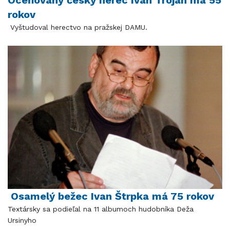
rokov
Vyštudoval herectvo na pražskej DAMU.
Osamelý bežec Ivan Štrpka má 75 rokov
Textársky sa podieľal na 11 albumoch hudobníka Deža
Ursinyho