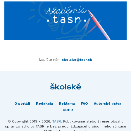
Napíšte nám
skolske@tasr.sk
O portáli
Redakcia
Reklama
FAQ
Autorské práva
GDPR
© Copyright 2019 - 2026,
TASR
. Publikovanie alebo šírenie obsahu
správ zo zdrojov TASR je bez predchádzajúceho písomného súhlasu