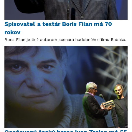
Spisovateľ a textár Boris Filan má 70
rokov
Boris Filan je tiež autorom scenára hudobného filmu Rabaka.
Oceňovaný český herec Ivan Trojan má 55