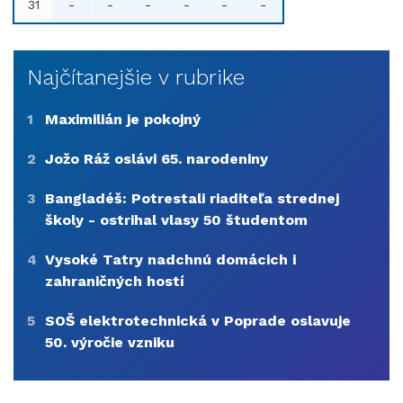
31
-
-
-
-
-
-
Najčítanejšie v rubrike
1
Maximilián je pokojný
2
Jožo Ráž oslávi 65. narodeniny
3
Bangladéš: Potrestali riaditeľa strednej
školy - ostrihal vlasy 50 študentom
4
Vysoké Tatry nadchnú domácich i
zahraničných hostí
5
SOŠ elektrotechnická v Poprade oslavuje
50. výročie vzniku