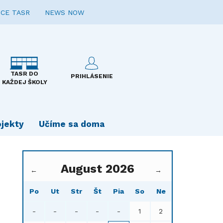
CE TASR
NEWS NOW
TASR DO
PRIHLÁSENIE
KAŽDEJ ŠKOLY
ojekty
Učíme sa doma
August 2026
←
→
Po
Ut
Str
Št
Pia
So
Ne
-
-
-
-
-
1
2