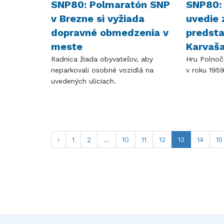
SNP80: Polmaratón SNP
SNP80:
v Brezne si vyžiada
uvedie
dopravné obmedzenia v
predsta
meste
Karvaš
​​​​​​​Radnica žiada obyvateľov, aby
Hru Polnoč
neparkovali osobné vozidlá na
v roku 1959
uvedených uliciach.
‹
1
2
...
10
11
12
13
14
15