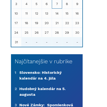
3
4
5
6
7
8
9
10
11
12
13
14
15
16
17
18
19
20
21
22
23
24
25
26
27
28
29
30
31
-
-
-
-
-
-
Najčítanejšie v rubrike
1
Slovensko: Historický
kalendár na 4. júla
2
Hudobný kalendár na 5.
augusta
3
Nové Zámky: Spomienková