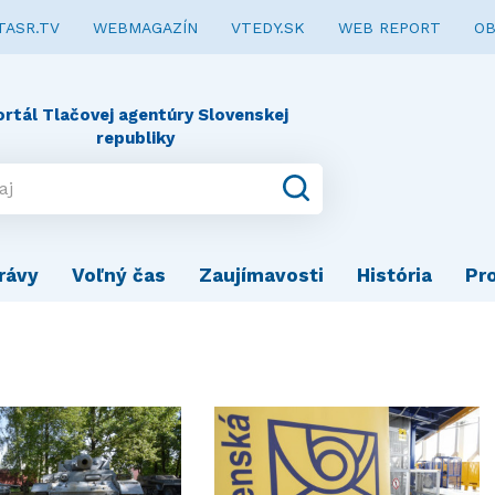
TASR.TV
WEBMAGAZÍN
VTEDY.SK
WEB REPORT
OB
ortál Tlačovej agentúry Slovenskej
republiky
rávy
Voľný čas
Zaujímavosti
História
Pr