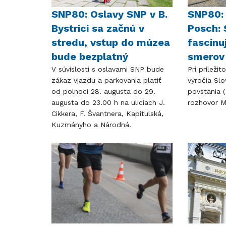
SNP80: Oslavy SNP v B.
SNP80: 
Bystrici sa začnú v
Posch: 
stredu, vstup do múzea
fascinu
bude bezplatný
smerov 
V súvislosti s oslavami SNP bude
Pri príležit
zákaz vjazdu a parkovania platiť
výročia Sl
od polnoci 28. augusta do 29.
povstania 
augusta do 23.00 h na uliciach J.
rozhovor M
Cikkera, F. Švantnera, Kapitulská,
Kuzmányho a Národná.