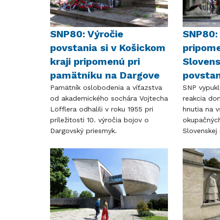
SNP80: Výročie
SNP80: 
povstania si v Košickom
pripome
kraji pripomenú pri
Sloven
pamätníku na Dargove
povstan
Pamätník oslobodenia a víťazstva
SNP vypukl
od akademického sochára Vojtecha
reakcia d
Löfflera odhalili v roku 1955 pri
hnutia na 
príležitosti 10. výročia bojov o
okupačných
Dargovský priesmyk.
Slovenskej 