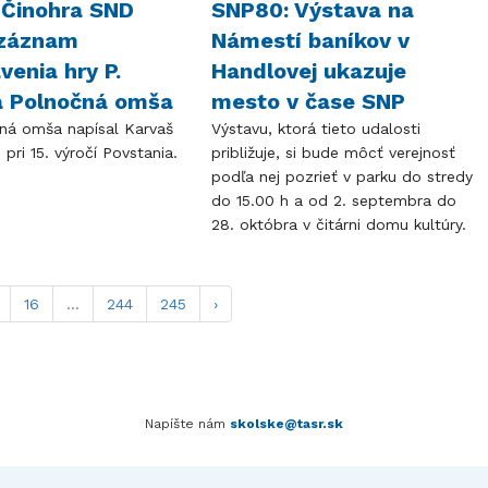
 Činohra SND
SNP80: Výstava na
 záznam
Námestí baníkov v
venia hry P.
Handlovej ukazuje
a Polnočná omša
mesto v čase SNP
ná omša napísal Karvaš
Výstavu, ktorá tieto udalosti
 pri 15. výročí Povstania.
približuje, si bude môcť verejnosť
podľa nej pozrieť v parku do stredy
do 15.00 h a od 2. septembra do
28. októbra v čitárni domu kultúry.
16
...
244
245
›
Napíšte nám
skolske@tasr.sk