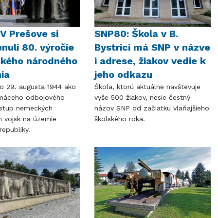
V Prešove si
SNP80: Škola v B.
nuli 80. výročie
Bystrici má SNP v názve
ského národného
i adrese, žiakov vedie k
ia
jeho odkazu
o 29. augusta 1944 ako
Škola, ktorú aktuálne navštevuje
omáceho odbojového
vyše 500 žiakov, nesie čestný
vstup nemeckých
názov SNP od začiatku vlaňajšieho
 vojsk na územie
školského roka.
republiky.