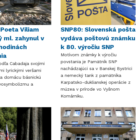
Poeta Viliam
SNP80: Slovenská pošta
 ml. zahynul v
vydáva poštovú známku
hodinách
k 80. výročiu SNP
ia
Motívom známky k výročiu
povstania je Pamätník SNP
dľa Cabadaja svojimi
nachádzajúci sa v Banskej Bystrici
mi lyrickými veršami
a nemecký tank z pamätníka
na domácu básnickú
Karpatsko-duklianskej operácie z
ovosymbolizmu a
múzea v prírode vo Vyšnom
Komárniku.