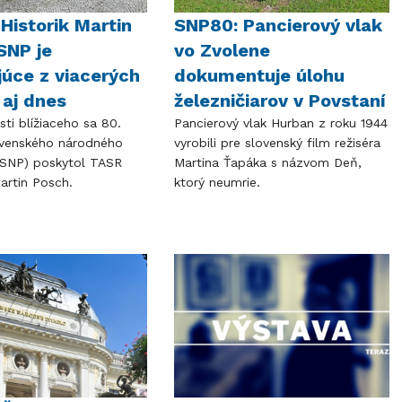
Historik Martin
SNP80: Pancierový vlak
SNP je
vo Zvolene
júce z viacerých
dokumentuje úlohu
aj dnes
železničiarov v Povstaní
osti blížiaceho sa 80.
Pancierový vlak Hurban z roku 1944
ovenského národného
vyrobili pre slovenský film režiséra
(SNP) poskytol TASR
Martina Ťapáka s názvom Deň,
artin Posch.
ktorý neumrie.