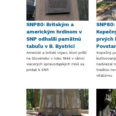
SNP80: Britským a
SNP80: 
americkým hrdinom v
Kopečný
SNP odhalili pamätnú
prvých 
tabuľu v B. Bystrici
Povstan
Americkí a britskí vojaci, ktorí prišli
Kopečný po
na Slovensko v roku 1944 v rámci
kultivovaný
viacerých spravodajských misií sa
nadviazal 
pridali k SNP.
tradíciu n
vitalizmu.