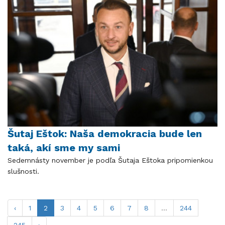
Šutaj Eštok: Naša demokracia bude len
taká, akí sme my sami
Sedemnásty november je podľa Šutaja Eštoka pripomienkou
slušnosti.
‹
1
2
3
4
5
6
7
8
...
244
245
›