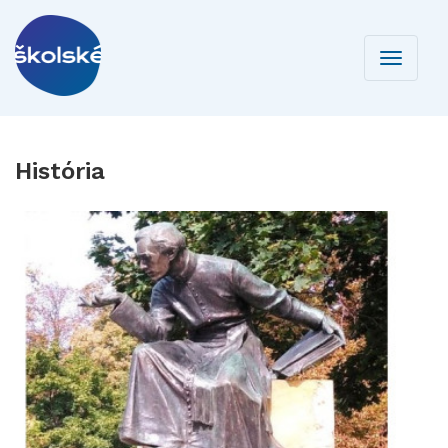
Toggle
navigati
História