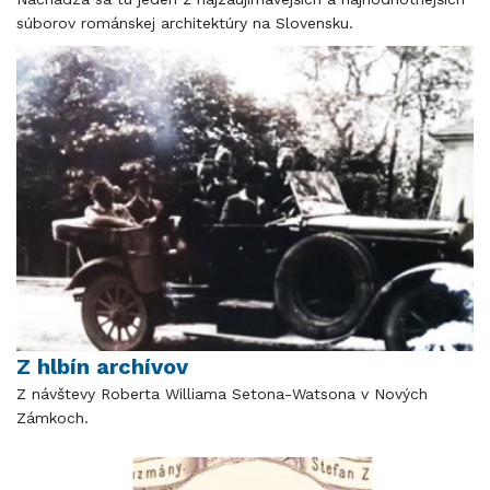
súborov románskej architektúry na Slovensku.
Z hlbín archívov
Z návštevy Roberta Williama Setona-Watsona v Nových
Zámkoch.