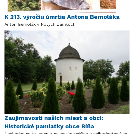
K 213. výročiu úmrtia Antona Bernoláka
Anton Bernolák v Nových Zámkoch.
Zaujímavosti našich miest a obcí:
Historické pamiatky obce Bíňa
Nachádza sa tu jeden z najzaujímavejších a najhodnotnejších