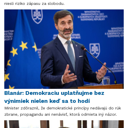
niesli riziko zápasu za slobodu.
Blanár: Demokraciu uplatňujme bez
výnimiek nielen keď sa to hodí
Minister zdôraznil, že demokratické princípy nedávajú do rúk
zbrane, propagandu ani nenávisť, ktorá odmieta iný názor.