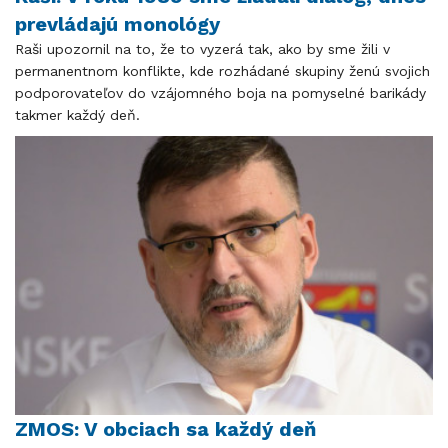
prevládajú monológy
Raši upozornil na to, že to vyzerá tak, ako by sme žili v
permanentnom konflikte, kde rozhádané skupiny ženú svojich
podporovateľov do vzájomného boja na pomyselné barikády
takmer každý deň.
ZMOS: V obciach sa každý deň