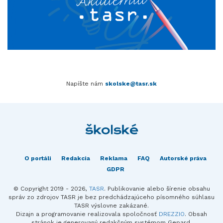
Napíšte nám
skolske@tasr.sk
O portáli
Redakcia
Reklama
FAQ
Autorské práva
GDPR
© Copyright 2019 - 2026,
TASR
. Publikovanie alebo šírenie obsahu
správ zo zdrojov TASR je bez predchádzajúceho písomného súhlasu
TASR výslovne zakázané.
Dizajn a programovanie realizovala spoločnosť
DREZZIO
. Obsah
stránok je generovaný redakčným systémom Gepard.