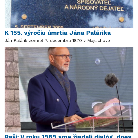
K 155. výročiu úmrtia Jána Palárika
Ján Palárik zomrel 7. decembra 1870 v Majcichove
Raši: V roku 1989 sme žiadali dialóg, dnes