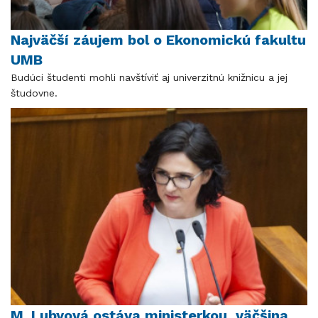
Najväčší záujem bol o Ekonomickú fakultu
UMB
Budúci študenti mohli navštíviť aj univerzitnú knižnicu a jej
študovne.
M. Lubyová ostáva ministerkou, väčšina