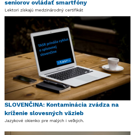
seniorov ovládať smartfóny
Lektori získajú medzinárodný certifikát
SLOVENČINA: Kontaminácia zvádza na
kríženie slovesných väzieb
Jazykové okienko pre malých i veľkých.