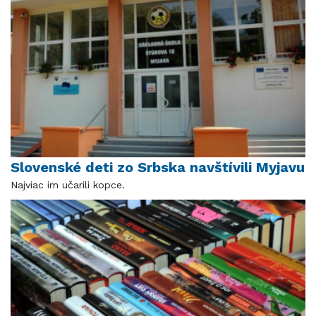
Slovenské deti zo Srbska navštívili Myjavu
Najviac im učarili kopce.