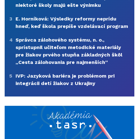
niektoré školy majú ešte výnimku
3
E. Horníková: Výsledky reformy neprídu
hneď, keď škola prepíše vzdelávací program
4
Správca zálohového systému, n. o.,
sprístupnil učiteľom metodické materiály
pre žiakov prvého stupňa základných škôl
„Cesta zálohovania pre najmenších“
5
IVP: Jazyková bariéra je problémom pri
integrácii detí žiakov z Ukrajiny