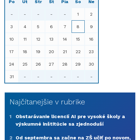
Po
Ut
Str
Št
Pia
So
Ne
-
-
-
-
-
1
2
3
4
5
6
7
8
9
10
11
12
13
14
15
16
17
18
19
20
21
22
23
24
25
26
27
28
29
30
31
-
-
-
-
-
-
Najčítanejšie v rubrike
1
Obstarávanie licencií AI pre vysoké školy a
výskumné inštitúcie sa zjednoduší
2
Od septembra sa začne na ZŠ učiť po novom,