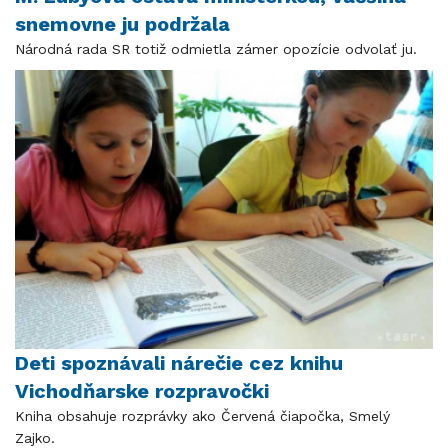
snemovne ju podržala
Národná rada SR totiž odmietla zámer opozície odvolať ju.
Deti spoznávali nárečie cez knihu
Vichodňarske rozpravočki
Kniha obsahuje rozprávky ako Červená čiapočka, Smelý
Zajko.