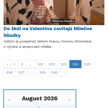
Do škôl na Valentína zavítajú Mliečne
hliadky
Cieľom je poskytnúť deťom hravou formou informácie
o výrobe a spracovaní mlieka.
‹
1
2
...
521
522
523
524
525
526
527
...
529
530
›
August 2026
←
→