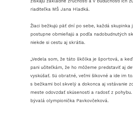
získajú základné zručnosti a v budúcnosti ich z
riaditeľka MŠ Jana Hladká.
Žiaci bežkujú päť dní po sebe, každá skupinka j
postupne obmieňajú a podľa nadobudnutých skúse
niekde si cestu aj skrátia.
​​​​​​​„Vedela som, že táto škôlka je športová, 
pani učiteľkám, že ho môžeme predstaviť aj de
vyskúšať. Sú obratné, veľmi šikovné a ide im to
s bežkami bol skvelý a dokonca aj vstávanie
meste odovzdať skúsenosti a radosť z pohybu. 
bývalá olympionička Pavkovčeková.