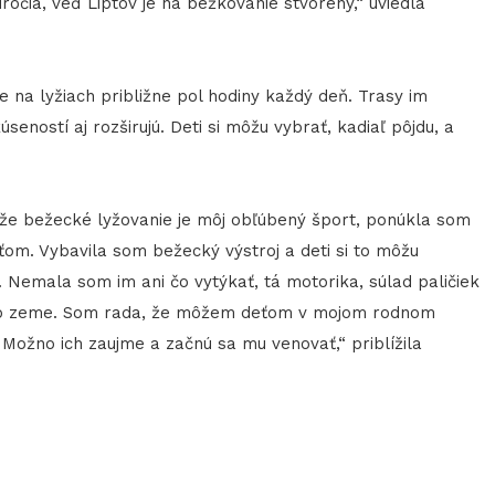
úročia, veď Liptov je na bežkovanie stvorený,“ uviedla
e na lyžiach približne pol hodiny každý deň. Trasy im
ností aj rozširujú. Deti si môžu vybrať, kadiaľ pôjdu, a
a keďže bežecké lyžovanie je môj obľúbený šport, ponúkla som
ťom. Vybavila som bežecký výstroj a deti si to môžu
. Nemala som im ani čo vytýkať, tá motorika, súlad paličiek
 zo zeme. Som rada, že môžem deťom v mojom rodnom
Možno ich zaujme a začnú sa mu venovať,“ priblížila