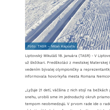
Foto: TASR – Milan Kapusta
Liptovský Mikuláš 18. januára (TASR) - V Lipto
už škôlkari. Predškoláci z mestskej Materskej
vedením bývalej olympioničky a reprezentantk
informovala hovorkyňa mesta Romana Nemco
„Lyžuje 21 detí, väčšina z nich stojí na bežká
snehu, urobili sme im jednoduchý okruh priam
tempom neobmedzujú. V prvom rade ide o rados