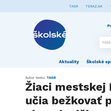
TASR
TERAZ.SK
P
Aktuality
Školské sp
Autor textu:
TASR
Žiaci mestskej 
učia bežkovať 