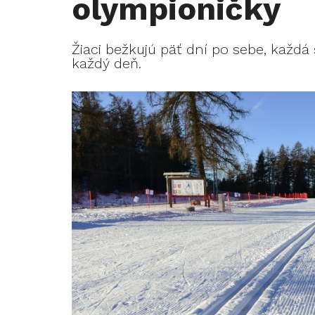
olympioničky
Žiaci bežkujú päť dní po sebe, každá 
každý deň.