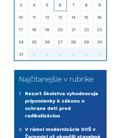
3
4
5
6
7
8
9
10
11
12
13
14
15
16
17
18
19
20
21
22
23
24
25
26
27
28
29
30
31
-
-
-
-
-
-
Najčítanejšie v rubrike
1
Rezort školstva vyhodnocuje
pripomienky k zákonu o
ochrane detí pred
radikalizáciou
2
V rámci modernizácie SOŠ v
Žarnovici už ukončili stavebné