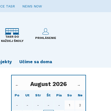
CE TASR
NEWS NOW
TASR DO
PRIHLÁSENIE
KAŽDEJ ŠKOLY
ojekty
Učíme sa doma
August 2026
←
→
Po
Ut
Str
Št
Pia
So
Ne
-
-
-
-
-
1
2