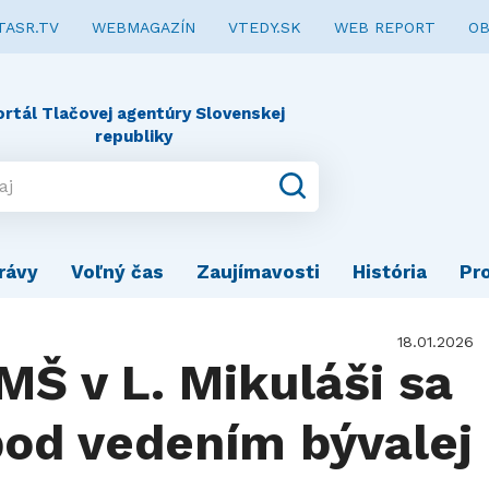
TASR.TV
WEBMAGAZÍN
VTEDY.SK
WEB REPORT
OB
ortál Tlačovej agentúry Slovenskej
republiky
rávy
Voľný čas
Zaujímavosti
História
Pr
18.01.2026
MŠ v L. Mikuláši sa
pod vedením bývalej