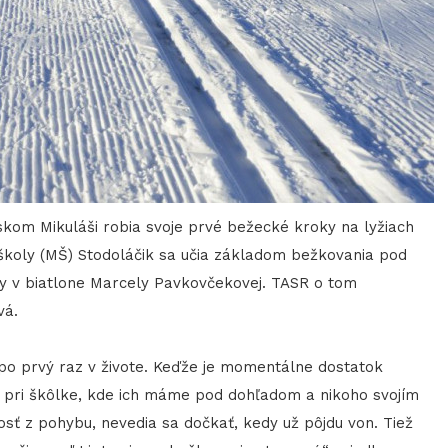
vskom Mikuláši robia svoje prvé bežecké kroky na lyžiach
 školy (MŠ) Stodoláčik sa učia základom bežkovania pod
y v biatlone Marcely Pavkovčekovej. TASR o tom
vá.
ch po prvý raz v živote. Keďže je momentálne dostatok
o pri škôlke, kde ich máme pod dohľadom a nikoho svojím
ť z pohybu, nevedia sa dočkať, kedy už pôjdu von. Tiež