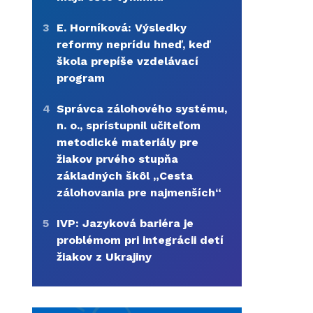
3
E. Horníková: Výsledky
reformy neprídu hneď, keď
škola prepíše vzdelávací
program
4
Správca zálohového systému,
n. o., sprístupnil učiteľom
metodické materiály pre
žiakov prvého stupňa
základných škôl „Cesta
zálohovania pre najmenších“
5
IVP: Jazyková bariéra je
problémom pri integrácii detí
žiakov z Ukrajiny