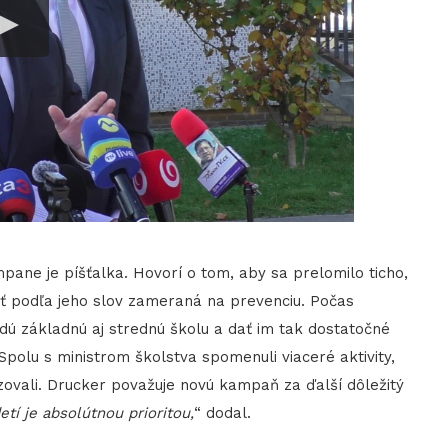
ane je píšťalka. Hovorí o tom, aby sa prelomilo ticho,
ť podľa jeho slov zameraná na prevenciu. Počas
ždú základnú aj strednú školu a dať im tak dostatočné
 Spolu s ministrom školstva spomenuli viaceré aktivity,
zovali. Drucker považuje novú kampaň za ďalší dôležitý
tí je absolútnou prioritou,
“ dodal.