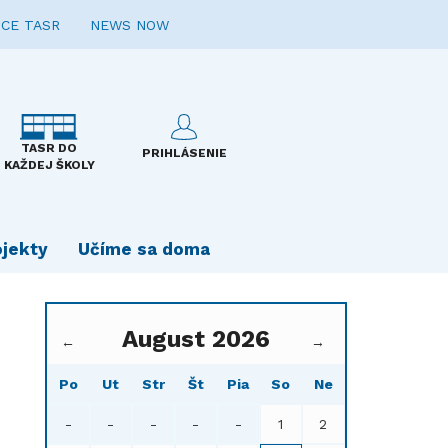
CE TASR
NEWS NOW
TASR DO
PRIHLÁSENIE
KAŽDEJ ŠKOLY
ojekty
Učíme sa doma
August 2026
←
→
Po
Ut
Str
Št
Pia
So
Ne
-
-
-
-
-
1
2