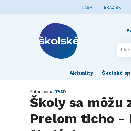
TASR
TERAZ.SK
P
Aktuality
Školské sp
Autor textu:
TASR
Školy sa môžu 
Prelom ticho -