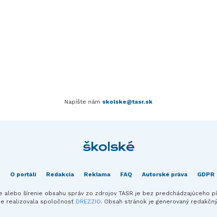
Napíšte nám
skolske@tasr.sk
O portáli
Redakcia
Reklama
FAQ
Autorské práva
GDPR
ie alebo šírenie obsahu správ zo zdrojov TASR je bez predchádzajúceho 
ie realizovala spoločnosť
DREZZIO
. Obsah stránok je generovaný redakč