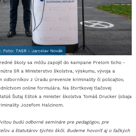
r. Foto: TASR - Jaroslav Novák
tredné školy sa môžu zapojiť do kampane Prelom ticho -
vnútra SR a Ministerstvo školstva, výskumu, vývoja a
odborníkov z Úradu prevencie kriminality či policajtov,
dníctvom online formulára. Na štvrtkovej tlačovej
Matúš Šutaj Eštok a minister školstva Tomáš Drucker (obaja
riminality Jozefom Halcinom.
ivitou budú odborné semináre pre pedagógov, pre
teľov a štatutárov týchto škôl. Budeme hovoriť aj o ťažkých