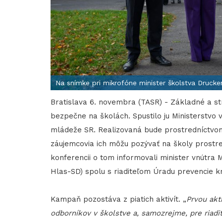
Na snímke pri mikrofóne minister školstva Drucke
Bratislava 6. novembra (TASR) - Základné a s
bezpečne na školách. Spustilo ju Ministerstvo 
mládeže SR. Realizovaná bude prostredníctvom 
záujemcovia ich môžu pozývať na školy prostre
konferencii o tom informovali minister vnútra 
Hlas-SD) spolu s riaditeľom Úradu prevencie k
Kampaň pozostáva z piatich aktivít. „
Prvou akt
odborníkov v školstve a, samozrejme, pre riadi