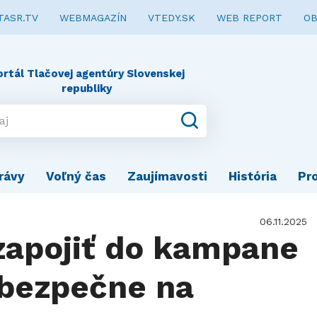
TASR.TV
WEBMAGAZÍN
VTEDY.SK
WEB REPORT
OB
ortál Tlačovej agentúry Slovenskej
republiky
rávy
Voľný čas
Zaujímavosti
História
Pr
06.11.2025
zapojiť do kampane
 bezpečne na