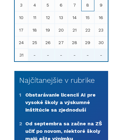
3
4
5
6
7
8
9
10
11
12
13
14
15
16
17
18
19
20
21
22
23
24
25
26
27
28
29
30
31
-
-
-
-
-
-
Najčítanejšie v rubrike
1
Obstarávanie licencií AI pre
vysoké školy a výskumné
inštitúcie sa zjednoduší
2
Od septembra sa začne na ZŠ
učiť po novom, niektoré školy
majú ešte výnimku