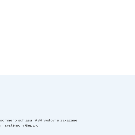
písomného súhlasu TASR výslovne zakázané.
ným systémom Gepard.