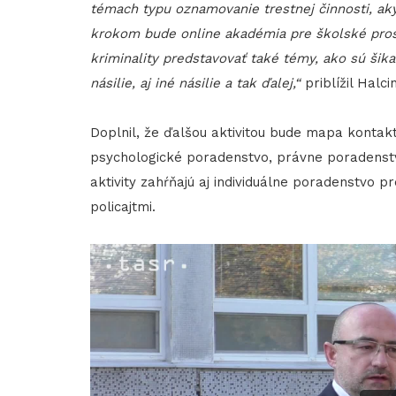
témach typu oznamovanie trestnej činnosti, a
krokom bude online akadémia pre školské pro
kriminality predstavovať také témy, ako sú šika
násilie, aj iné násilie a tak ďalej,“
priblížil Halcin
Doplnil, že ďalšou aktivitou bude mapa kontakt
psychologické poradenstvo, právne poradenstvo 
aktivity zahŕňajú aj individuálne poradenstvo p
policajtmi.