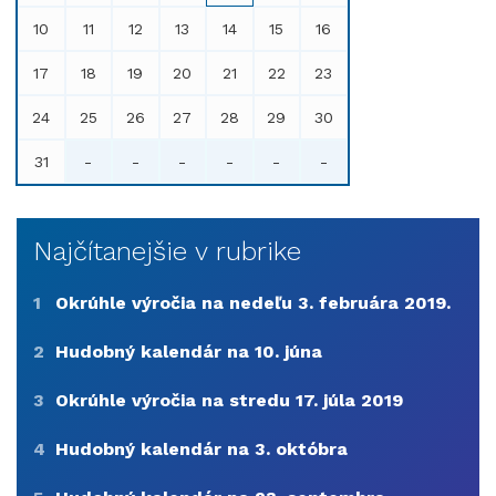
10
11
12
13
14
15
16
17
18
19
20
21
22
23
24
25
26
27
28
29
30
31
-
-
-
-
-
-
Najčítanejšie v rubrike
1
Okrúhle výročia na nedeľu 3. februára 2019.
2
Hudobný kalendár na 10. júna
3
Okrúhle výročia na stredu 17. júla 2019
4
Hudobný kalendár na 3. októbra