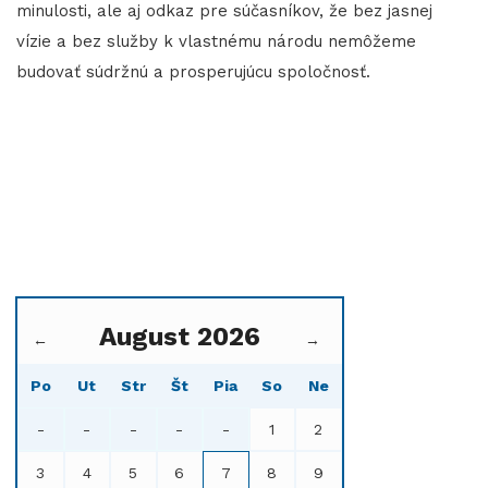
minulosti, ale aj odkaz pre súčasníkov, že bez jasnej
vízie a bez služby k vlastnému národu nemôžeme
budovať súdržnú a prosperujúcu spoločnosť.
August 2026
←
→
Po
Ut
Str
Št
Pia
So
Ne
-
-
-
-
-
1
2
3
4
5
6
7
8
9