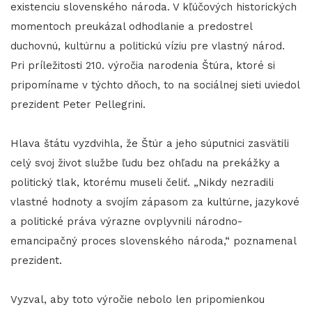
existenciu slovenského národa. V kľúčových historických
momentoch preukázal odhodlanie a predostrel
duchovnú, kultúrnu a politickú víziu pre vlastný národ.
Pri príležitosti 210. výročia narodenia Štúra, ktoré si
pripomíname v týchto dňoch, to na sociálnej sieti uviedol
prezident Peter Pellegrini.
Hlava štátu vyzdvihla, že Štúr a jeho súputnici zasvätili
celý svoj život službe ľudu bez ohľadu na prekážky a
politický tlak, ktorému museli čeliť. „Nikdy nezradili
vlastné hodnoty a svojím zápasom za kultúrne, jazykové
a politické práva výrazne ovplyvnili národno-
emancipačný proces slovenského národa,“ poznamenal
prezident.
Vyzval, aby toto výročie nebolo len pripomienkou