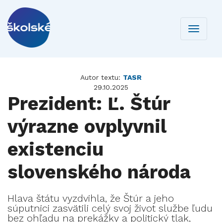
Toggle
navigati
Autor textu:
TASR
29.10.2025
Prezident: Ľ. Štúr
výrazne ovplyvnil
existenciu
slovenského národa
Hlava štátu vyzdvihla, že Štúr a jeho
súputnici zasvätili celý svoj život službe ľudu
bez ohľadu na prekážky a politický tlak,