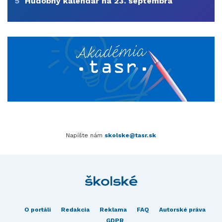
5
Hudobný kalendár na 23. septembra
Napíšte nám
skolske@tasr.sk
O portáli
Redakcia
Reklama
FAQ
Autorské práva
GDPR