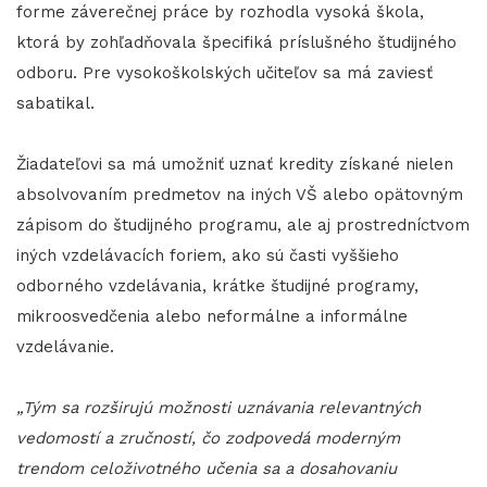
forme záverečnej práce by rozhodla vysoká škola,
ktorá by zohľadňovala špecifiká príslušného študijného
odboru. Pre vysokoškolských učiteľov sa má zaviesť
sabatikal.
Žiadateľovi sa má umožniť uznať kredity získané nielen
absolvovaním predmetov na iných VŠ alebo opätovným
zápisom do študijného programu, ale aj prostredníctvom
iných vzdelávacích foriem, ako sú časti vyššieho
odborného vzdelávania, krátke študijné programy,
mikroosvedčenia alebo neformálne a informálne
vzdelávanie.
„Tým sa rozširujú možnosti uznávania relevantných
vedomostí a zručností, čo zodpovedá moderným
trendom celoživotného učenia sa a dosahovaniu