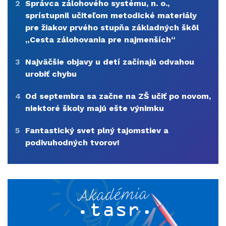
2
Správca zálohového systému, n. o.,
sprístupnil učiteľom metodické materiály
pre žiakov prvého stupňa základných škôl
„Cesta zálohovania pre najmenších“
3
Najväčšie objavy u detí začínajú odvahou
urobiť chybu
4
Od septembra sa začne na ZŠ učiť po novom,
niektoré školy majú ešte výnimku
5
Fantastický svet plný tajomstiev a
podivuhodných tvorov!