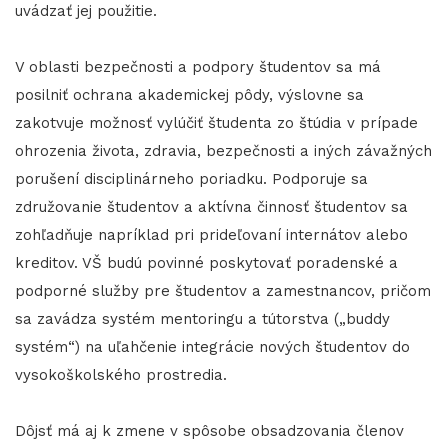
uvádzať jej použitie.
V oblasti bezpečnosti a podpory študentov sa má
posilniť ochrana akademickej pôdy, výslovne sa
zakotvuje možnosť vylúčiť študenta zo štúdia v prípade
ohrozenia života, zdravia, bezpečnosti a iných závažných
porušení disciplinárneho poriadku. Podporuje sa
združovanie študentov a aktívna činnosť študentov sa
zohľadňuje napríklad pri prideľovaní internátov alebo
kreditov. VŠ budú povinné poskytovať poradenské a
podporné služby pre študentov a zamestnancov, pričom
sa zavádza systém mentoringu a tútorstva („buddy
systém“) na uľahčenie integrácie nových študentov do
vysokoškolského prostredia.
Dôjsť má aj k zmene v spôsobe obsadzovania členov