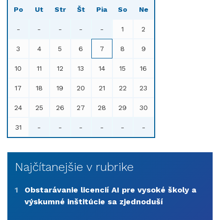
Po
Ut
Str
Št
Pia
So
Ne
-
-
-
-
-
1
2
3
4
5
6
7
8
9
10
11
12
13
14
15
16
17
18
19
20
21
22
23
24
25
26
27
28
29
30
31
-
-
-
-
-
-
Najčítanejšie v rubrike
1
Obstarávanie licencií AI pre vysoké školy a
výskumné inštitúcie sa zjednoduší