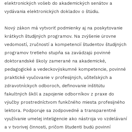
elektronických volieb do akademických senátov a
vydávania elektronických dokladov o štúdiu.
Nový zákon má vytvoriť podmienky aj na poskytovanie
krátkych študijných programov. Na zvýšenie úrovne
vedomostí, zručností a kompetencií študentov študijných
programov tretieho stupňa sa zavádzajú povinné
doktorandské školy zamerané na akademické,
pedagogické a vedeckovýskumné kompetencie, povinné
praktické vyučovanie v profesijných, učiteľských a
zdravotníckych odboroch, definovanie inštitútu
fakultných škôl a zapojenie odborníkov z praxe do
výučby prostredníctvom funkčného miesta profesijného
lektora. Podporuje sa zodpovedné a transparentné
využívanie umelej inteligencie ako nástroja vo vzdelávaní
a v tvorivej činnosti, pričom študenti budú povinní