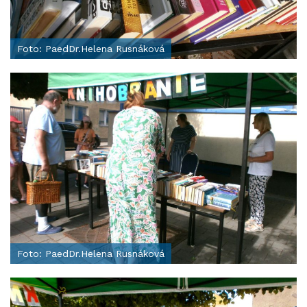
Foto: PaedDr.Helena Rusnáková
Foto: PaedDr.Helena Rusnáková