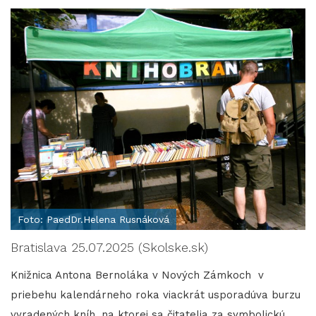
Foto: PaedDr.Helena Rusnáková
Bratislava 25.07.2025 (Skolske.sk)
Knižnica Antona Bernoláka v Nových Zámkoch v
priebehu kalendárneho roka viackrát usporadúva burzu
vyradených kníh, na ktorej sa čitatelia za symbolickú