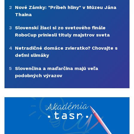
2
Nové Zámky: "Príbeh hliny" v Múzeu Jána
Thaina
3
Slovenskí žiaci si zo svetového finále
RoboCup priniesli tituly majstrov sveta
4
Netradičné domáce zvieratko? Chovajte s
deťmi slimáky
5
Slovenčina a maďarčina majú veľa
podobných výrazov