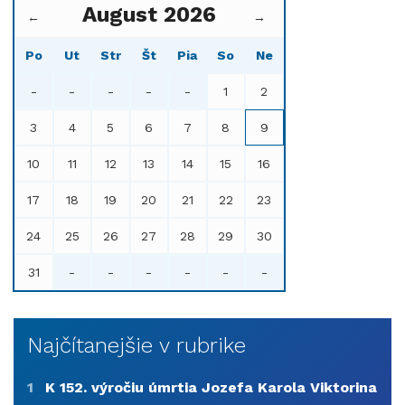
August 2026
←
→
Po
Ut
Str
Št
Pia
So
Ne
-
-
-
-
-
1
2
3
4
5
6
7
8
9
10
11
12
13
14
15
16
17
18
19
20
21
22
23
24
25
26
27
28
29
30
31
-
-
-
-
-
-
Najčítanejšie v rubrike
1
K 152. výročiu úmrtia Jozefa Karola Viktorina