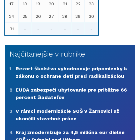
17
18
19
20
21
22
23
24
25
26
27
28
29
30
31
-
-
-
-
-
-
Najčítanejšie v rubrike
1
Rezort školstva vyhodnocuje pripomienky k
zákonu o ochrane detí pred radikalizáciou
2
EUBA zabezpečí ubytovanie pre približne 66
percent žiadateľov
3
V rámci modernizácie SOŠ v Žarnovici už
ukončili stavebné práce
4
Kraj zmodernizuje za 4,5 milióna eur dielne
SPŠ v Dubnici nad Váhom