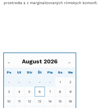
prostredia a z marginalizovaných rómskych komunít.
August 2026
←
→
Po
Ut
Str
Št
Pia
So
Ne
-
-
-
-
-
1
2
3
4
5
6
7
8
9
10
11
12
13
14
15
16