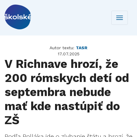
Toggle
navigati
Autor textu:
TASR
17.07.2025
V Richnave hrozí, že
200 rómskych detí od
septembra nebude
mať kde nastúpiť do
ZŠ
Podľa Polláka ide o zlyhanie štátu a hrozí, že