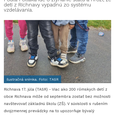
deti z Richnavy vypadnú zo systému
vzdelávania.
Ilustračná snímka. Foto: TASR
Richnava 17. júla (TASR) - Viac ako 200 rómskych detí z
obce Richnava môže od septembra zostať bez možnosti
navštevovať základnú školu (ZŠ). V súvislosti s rušením
dvojzmennej prevádzky na to upozorňuje bývalý