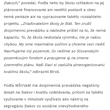
žiakoch,
“ povedal. Podľa neho by školu vzhľadom na jej
plánované financovanie ani nestihli postaviť a obec
nemá peniaze ani na vypracovanie takéto rozsiahleho
projektu.
„Zriaďovateľom školy je štát. Ten zrušil
dvojzmennú prevádzku a následne prišiel na to, že nemá
kapacitu. To, že škola nedostala výnimku, nie je našou
chybou. My sme maximálne súčinní a chceme veci riešiť.
Navrhujeme iný pozemok, čo riešime so Slovenským
pozemkovým fondom a pracujeme aj na zmene
územného plánu. Naši žiaci si zaslúžia plneorganizovanú
kvalitnú školu,“
zdôraznil Biroš.
Podľa MŠVVaM má dvojzmenná prevádzka negatívny
dosah na žiakov i kvalitu vzdelávania, pričom sa takéto
vyučovanie v minulosti využívalo ako nástroj na
segregáciu žiakov zo sociálne znevýhodneného