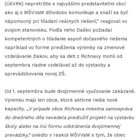
(ÚSVRK) nepretržite s najvyššími predstaviteľmi obcí
ako aj s MŠVVaM dlhodobo komunikuje a snaží sa byť
nápomocný pri hľadaní reálnych riešení,“ reagoval vo
svojom stanovisku. Podľa neho Daško požiadal
kompetentných o hľadanie aspoň dočasného riešenia
napríklad vo forme predĺženia výnimky na zmenové
vzdelávanie žiakov, aby sa deti z Richnavy mohli od
septembra riadne vzdelávať až do výstavby a
sprevádzkovania novej ZŠ.
Od 1. septembra bude dvojzmenné vyučovanie zakázané.
Výnimku majú len obce, ktoré aktívne riešia nové
kapacity. „
V prípade obce Richnava miestna samospráva
do dnešného dňa nevedela predložiť projekt na výstavbu
školy alebo na inú formu odstránenia dvojzmennej
prevádzky,“
uviedlo v reakcii MŠVVaM s tým, že obec