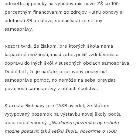
odmietla aj ponuky na vybudovanie novej ZŠ so 100-
percentným financovaním zo zdrojov Plánu obnovy a
odolnosti SR a nulovej spoluúčasti zo strany
samosprávy.
Rezort tvrdí, že žiakom, pre ktorých škola nemá
kapacitné možnosti, musí zabezpečiť vzdelávanie a
dopravu do iných škôl v susedných obciach samospráva.
Dodal tiež, že je naďalej pripravený poskytnúť
samospráve pomoc, no nemôže na seba prevziať
povinnosti samosprávy v oblasti školstva.
Starosta Richnavy pre TASR uviedol, že štátom
vytypovaný pozemok na výstavbu novej školy podľa
obce nebol vhodný.
„Na danom pozemku by nebolo
možné postaviť takú veľkú školu, hovoríme o 1500