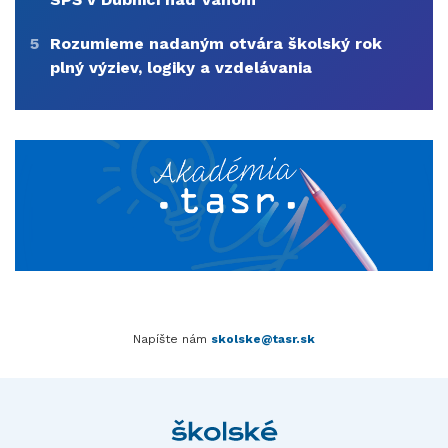
5
Rozumieme nadaným otvára školský rok
plný výziev, logiky a vzdelávania
Napíšte nám
skolske@tasr.sk