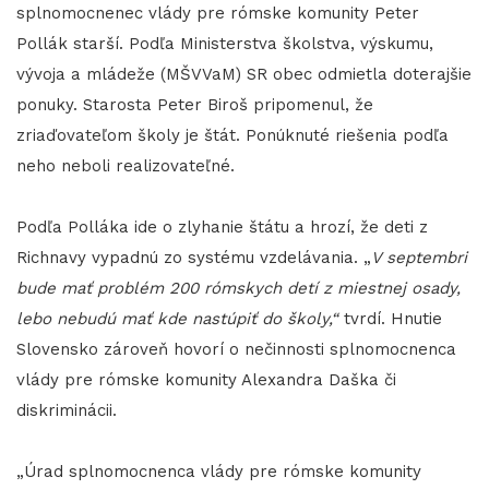
splnomocnenec vlády pre rómske komunity Peter
Pollák starší. Podľa Ministerstva školstva, výskumu,
vývoja a mládeže (MŠVVaM) SR obec odmietla doterajšie
ponuky. Starosta Peter Biroš pripomenul, že
zriaďovateľom školy je štát. Ponúknuté riešenia podľa
neho neboli realizovateľné.
Podľa Polláka ide o zlyhanie štátu a hrozí, že deti z
Richnavy vypadnú zo systému vzdelávania. „
V septembri
bude mať problém 200 rómskych detí z miestnej osady,
lebo nebudú mať kde nastúpiť do školy,“
tvrdí. Hnutie
Slovensko zároveň hovorí o nečinnosti splnomocnenca
vlády pre rómske komunity Alexandra Daška či
diskriminácii.
„Úrad splnomocnenca vlády pre rómske komunity