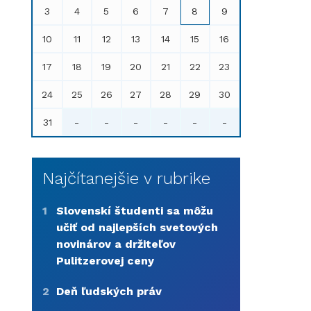
3
4
5
6
7
8
9
10
11
12
13
14
15
16
17
18
19
20
21
22
23
24
25
26
27
28
29
30
31
-
-
-
-
-
-
Najčítanejšie v rubrike
1
Slovenskí študenti sa môžu
učiť od najlepších svetových
novinárov a držiteľov
Pulitzerovej ceny
2
Deň ľudských práv