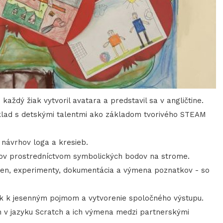
aždý žiak vytvoril avatara a predstavil sa v angličtine.
klad s detskými talentmi ako základom tvorivého STEAM
 návrhov loga a kresieb.
akov prostredníctvom symbolických bodov na strome.
ien, experimenty, dokumentácia a výmena poznatkov - so
vok k jesenným pojmom a vytvorenie spoločného výstupu.
h v jazyku Scratch a ich výmena medzi partnerskými