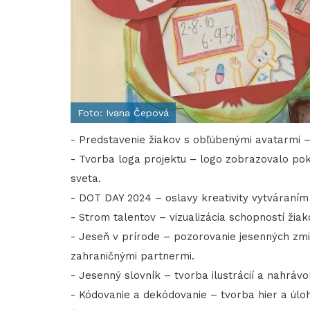
Foto: Ivana Čepová
- Predstavenie žiakov s obľúbenými avatarmi – k
- Tvorba loga projektu – logo zobrazovalo po
sveta.
- DOT DAY 2024 – oslavy kreativity vytváraním
- Strom talentov – vizualizácia schopností ži
- Jeseň v prírode – pozorovanie jesenných zm
zahraničnými partnermi.
- Jesenný slovník – tvorba ilustrácií a nahrá
- Kódovanie a dekódovanie – tvorba hier a úlo