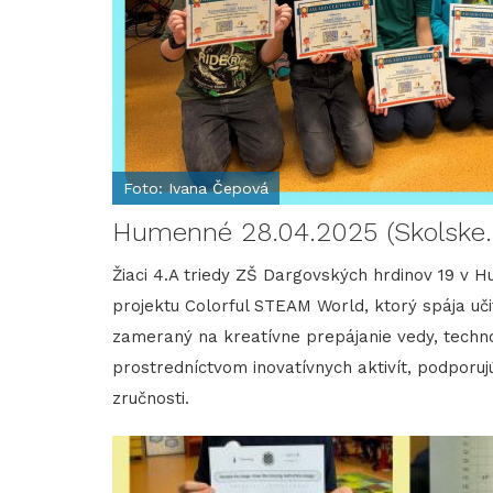
Foto: Ivana Čepová
Humenné 28.04.2025 (Skolske.
Žiaci 4.A triedy ZŠ Dargovských hrdinov 19 v
projektu Colorful STEAM World, ktorý spája uči
zameraný na kreatívne prepájanie vedy, techno
prostredníctvom inovatívnych aktivít, podporujú
zručnosti.