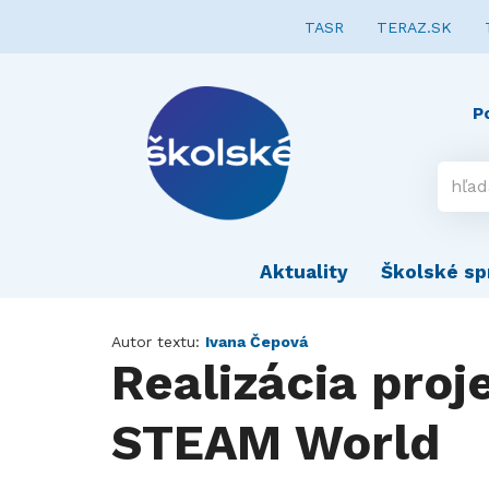
TASR
TERAZ.SK
P
Aktuality
Školské sp
Autor textu:
Ivana Čepová
Realizácia proj
STEAM World