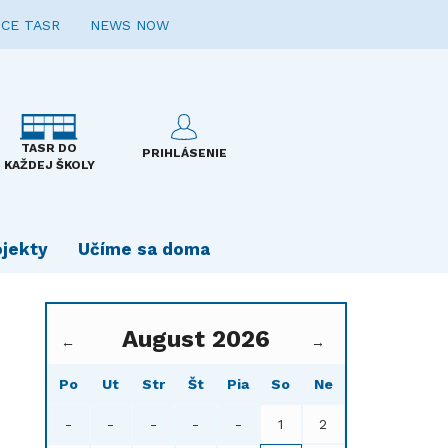
CE TASR
NEWS NOW
TASR DO
PRIHLÁSENIE
KAŽDEJ ŠKOLY
ojekty
Učíme sa doma
August 2026
←
→
Po
Ut
Str
Št
Pia
So
Ne
-
-
-
-
-
1
2