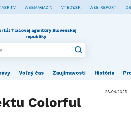
TASR.TV
WEBMAGAZÍN
VTEDY.SK
WEB REPORT
OB
ortál Tlačovej agentúry Slovenskej
republiky
rávy
Voľný čas
Zaujímavosti
História
Pr
28.04.2025
ektu Colorful