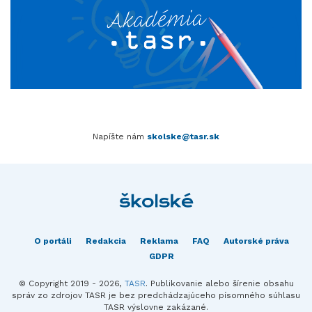
Napíšte nám
skolske@tasr.sk
O portáli
Redakcia
Reklama
FAQ
Autorské práva
GDPR
© Copyright 2019 - 2026,
TASR
. Publikovanie alebo šírenie obsahu
správ zo zdrojov TASR je bez predchádzajúceho písomného súhlasu
TASR výslovne zakázané.