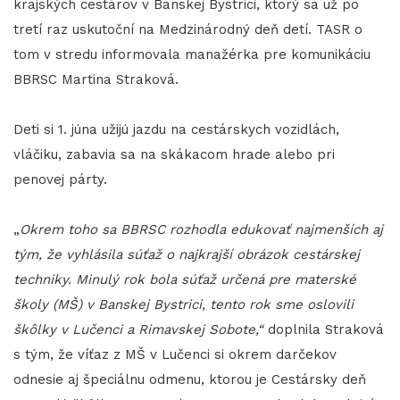
krajských cestárov v Banskej Bystrici, ktorý sa už po
tretí raz uskutoční na Medzinárodný deň detí. TASR o
tom v stredu informovala manažérka pre komunikáciu
BBRSC Martina Straková.
Deti si 1. júna užijú jazdu na cestárskych vozidlách,
vláčiku, zabavia sa na skákacom hrade alebo pri
penovej párty.
„
Okrem toho sa BBRSC rozhodla edukovať najmenších aj
tým, že vyhlásila súťaž o najkrajší obrázok cestárskej
techniky. Minulý rok bola súťaž určená pre materské
školy (MŠ) v Banskej Bystrici, tento rok sme oslovili
škôlky v Lučenci a Rimavskej Sobote,“
doplnila Straková
s tým, že víťaz z MŠ v Lučenci si okrem darčekov
odnesie aj špeciálnu odmenu, ktorou je Cestársky deň