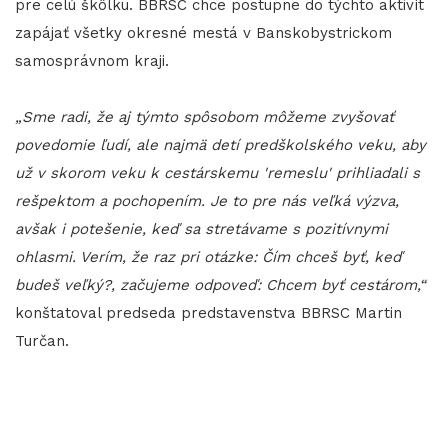
pre celú škôlku. BBRSC chce postupne do týchto aktivít
zapájať všetky okresné mestá v Banskobystrickom
samosprávnom kraji.
„Sme radi, že aj týmto spôsobom môžeme zvyšovať
povedomie ľudí, ale najmä detí predškolského veku, aby
už v skorom veku k cestárskemu 'remeslu' prihliadali s
rešpektom a pochopením. Je to pre nás veľká výzva,
avšak i potešenie, keď sa stretávame s pozitívnymi
ohlasmi. Verím, že raz pri otázke: Čím chceš byť, keď
budeš veľký?, začujeme odpoveď: Chcem byť cestárom,“
konštatoval predseda predstavenstva BBRSC Martin
Turčan.