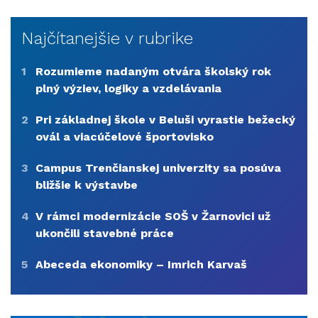
Najčítanejšie v rubrike
1
Rozumieme nadaným otvára školský rok
plný výziev, logiky a vzdelávania
2
Pri základnej škole v Beluši vyrastie bežecký
ovál a viacúčelové športovisko
3
Campus Trenčianskej univerzity sa posúva
bližšie k výstavbe
4
V rámci modernizácie SOŠ v Žarnovici už
ukončili stavebné práce
5
Abeceda ekonomiky – Imrich Karvaš