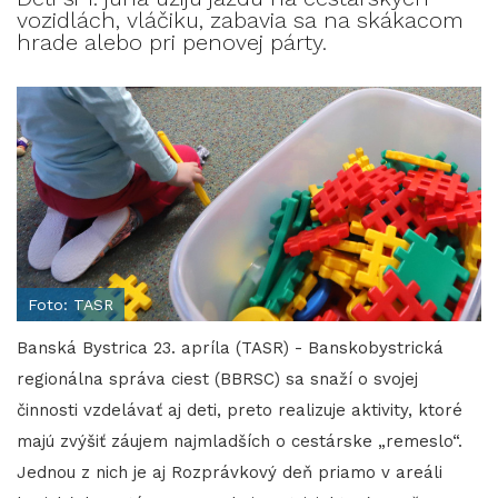
vozidlách, vláčiku, zabavia sa na skákacom
hrade alebo pri penovej párty.
Foto: TASR
Banská Bystrica 23. apríla (TASR) - Banskobystrická
regionálna správa ciest (BBRSC) sa snaží o svojej
činnosti vzdelávať aj deti, preto realizuje aktivity, ktoré
majú zvýšiť záujem najmladších o cestárske „remeslo“.
Jednou z nich je aj Rozprávkový deň priamo v areáli