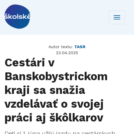
Toggle
navigati
Autor textu:
TASR
23.04.2025
Cestári v
Banskobystrickom
kraji sa snažia
vzdelávať o svojej
práci aj škôlkarov
Deti si 1. júna užijú jazdu na cestárskych