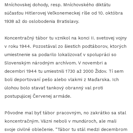
Mníchovskej dohody, resp. Mníchovského diktátu
súčasťou Hitlerovej Veľkonemeckej ríše od 10. októbra
1938 až do oslobodenia Bratislavy.
Koncentračný tábor tu vznikol na konci II. svetovej vojny
v roku 1944. Pozostával zo šiestich podtáborov, ktorých
umiestnenie sa podarilo lokalizovať v spolupráci so
Slovenským národným archívom. V novembri a
decembri 1944 tu umiestnili 1730 až 2000 Židov. Tí sem
boli deportovaní pešo alebo vlakmi z Maďarska. Ich
úlohou bolo stavať tankový obranný val proti
postupujúcej Červenej armáde.
Pôvodne mal byť tábor pracovným, no zakrátko sa stal
koncentračným. Väzni neboli v mundúroch, ale mali
svoje civilné oblečenie. "Tábor tu stál medzi decembrom