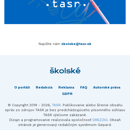
Napíšte nám
skolske@tasr.sk
O portáli
Redakcia
Reklama
FAQ
Autorské práva
GDPR
© Copyright 2019 - 2026,
TASR
. Publikovanie alebo šírenie obsahu
správ zo zdrojov TASR je bez predchádzajúceho písomného súhlasu
TASR výslovne zakázané.
Dizajn a programovanie realizovala spoločnosť
DREZZIO
. Obsah
stránok je generovaný redakčným systémom Gepard.