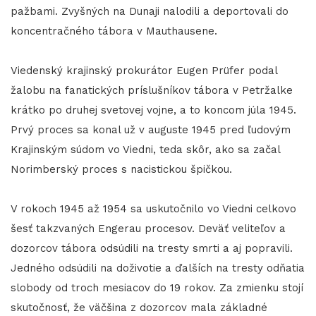
pažbami. Zvyšných na Dunaji nalodili a deportovali do
koncentračného tábora v Mauthausene.
Viedenský krajinský prokurátor Eugen Prüfer podal
žalobu na fanatických príslušníkov tábora v Petržalke
krátko po druhej svetovej vojne, a to koncom júla 1945.
Prvý proces sa konal už v auguste 1945 pred ľudovým
Krajinským súdom vo Viedni, teda skôr, ako sa začal
Norimberský proces s nacistickou špičkou.
V rokoch 1945 až 1954 sa uskutočnilo vo Viedni celkovo
šesť takzvaných Engerau procesov. Deväť veliteľov a
dozorcov tábora odsúdili na tresty smrti a aj popravili.
Jedného odsúdili na doživotie a ďalších na tresty odňatia
slobody od troch mesiacov do 19 rokov. Za zmienku stojí
skutočnosť, že väčšina z dozorcov mala základné