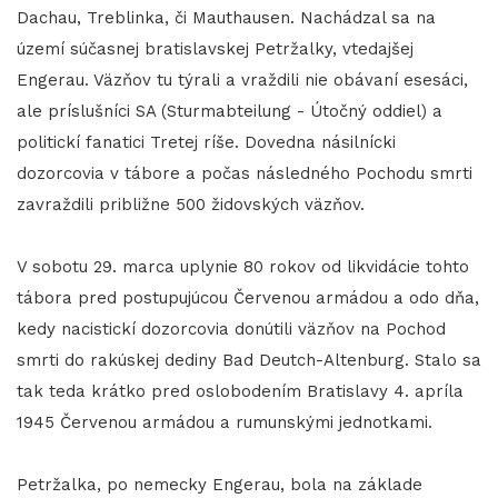
Dachau, Treblinka, či Mauthausen. Nachádzal sa na
území súčasnej bratislavskej Petržalky, vtedajšej
Engerau. Väzňov tu týrali a vraždili nie obávaní esesáci,
ale príslušníci SA (Sturmabteilung - Útočný oddiel) a
politickí fanatici Tretej ríše. Dovedna násilnícki
dozorcovia v tábore a počas následného Pochodu smrti
zavraždili približne 500 židovských väzňov.
V sobotu 29. marca uplynie 80 rokov od likvidácie tohto
tábora pred postupujúcou Červenou armádou a odo dňa,
kedy nacistickí dozorcovia donútili väzňov na Pochod
smrti do rakúskej dediny Bad Deutch-Altenburg. Stalo sa
tak teda krátko pred oslobodením Bratislavy 4. apríla
1945 Červenou armádou a rumunskými jednotkami.
Petržalka, po nemecky Engerau, bola na základe