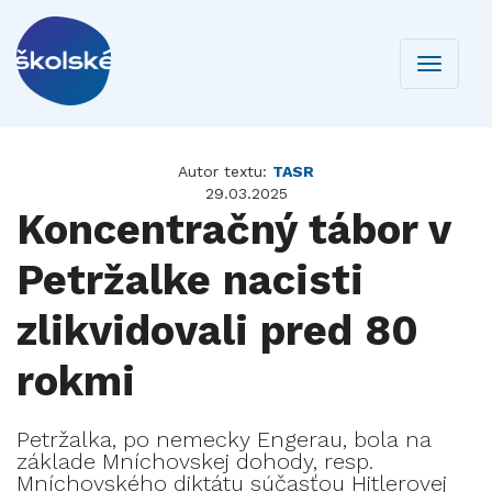
Toggle
navigati
Autor textu:
TASR
29.03.2025
Koncentračný tábor v
Petržalke nacisti
zlikvidovali pred 80
rokmi
Petržalka, po nemecky Engerau, bola na
základe Mníchovskej dohody, resp.
Mníchovského diktátu súčasťou Hitlerovej