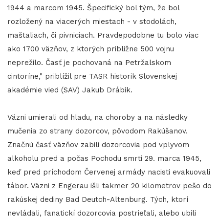
1944 a marcom 1945. Špecifický bol tým, že bol
rozložený na viacerých miestach - v stodolách,
maštaliach, či pivniciach. Pravdepodobne tu bolo viac
ako 1700 väzňov, z ktorých približne 500 vojnu
neprežilo. Časť je pochovaná na Petržalskom
cintoríne," priblížil pre TASR historik Slovenskej
akadémie vied (SAV) Jakub Drábik.
Väzni umierali od hladu, na choroby a na následky
mučenia zo strany dozorcov, pôvodom Rakúšanov.
Značnú časť väzňov zabili dozorcovia pod vplyvom
alkoholu pred a počas Pochodu smrti 29. marca 1945,
keď pred príchodom Červenej armády nacisti evakuovali
tábor. Väzni z Engerau išli takmer 20 kilometrov pešo do
rakúskej dediny Bad Deutch-Altenburg. Tých, ktorí
nevládali, fanatickí dozorcovia postrieľali, alebo ubili