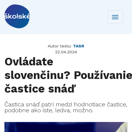
Toggle
navigati
Autor textu:
TASR
22.04.2024
Ovládate
slovenčinu? Používani
častice snáď
Častica snáď patrí medzi hodnotiace častice,
podobne ako iste, ledva, možno.