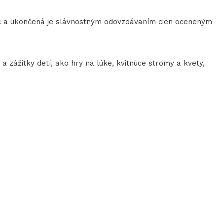
ác a ukončená je slávnostným odovzdávaním cien oceneným
 zážitky detí, ako hry na lúke, kvitnúce stromy a kvety,