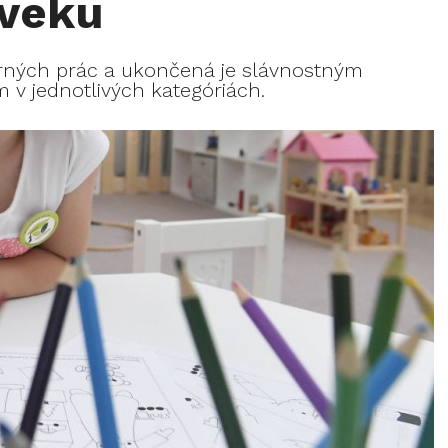
 veku
arných prác a ukončená je slávnostným
v jednotlivých kategóriách.