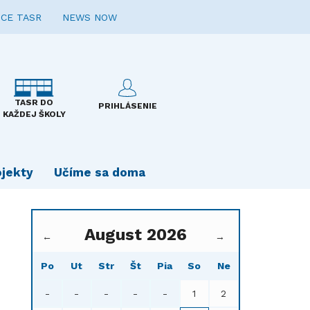
CE TASR
NEWS NOW
TASR DO
PRIHLÁSENIE
KAŽDEJ ŠKOLY
ojekty
Učíme sa doma
August 2026
←
→
Po
Ut
Str
Št
Pia
So
Ne
-
-
-
-
-
1
2