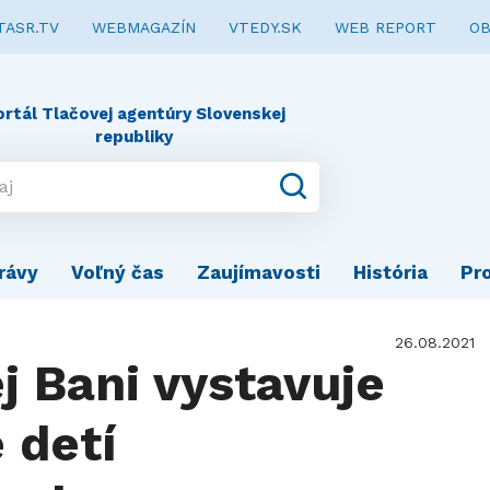
TASR.TV
WEBMAGAZÍN
VTEDY.SK
WEB REPORT
OB
ortál Tlačovej agentúry Slovenskej
republiky
rávy
Voľný čas
Zaujímavosti
História
Pr
26.08.2021
 Bani vystavuje
 detí