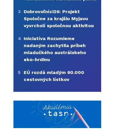
3
Dobrovoľníci26: Projekt
Spoločne za krajšiu Myjavu
vyvrcholí spoločnou aktivitou
4
Iniciatíva Rozumieme
nadaným zachytila príbeh
mladučkého austrálskeho
eko-hrdinu
5
EÚ rozdá mladým 60.000
cestovných lístkov