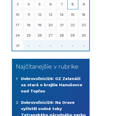
3
4
5
6
7
8
9
10
11
12
13
14
15
16
17
18
19
20
21
22
23
24
25
26
27
28
29
30
31
-
-
-
-
-
-
Najčítanejšie v rubrike
1
Dobrovoľníci26: OZ Zelenáči
sa stará o krajšie Hanušovce
nad Topľou
2
Dobrovoľníci26: Na Orave
vyčistili vodné toky
Tatranského národného parku