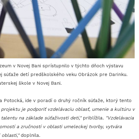
eum v Novej Bani sprístupnilo v týchto dňoch výstavu
ej súťaže detí predškolského veku Obrázok pre Darinku.
aterskej škole v Novej Bani.
Potocká, ide v poradí o druhý ročník súťaže, ktorý tento
rojektu je podporiť vzdelávaciu oblasť, umenie a kultúru v
talentu na základe súťaživosti detí,"
priblížila.
"Vzdelávacia
omostí a zručností v oblasti umeleckej tvorby, vytvára
oblasti,"
doplnila.