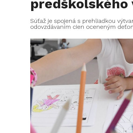
predškolského
Súťaž je spojená s prehliadkou výtv
odovzdávaním cien oceneným deťom 