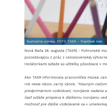
Ilustračná snímka. FOTO TASR – František Iván
Nová Baňa 26. augusta (TASR) - Pohronské múz
pozostávajúcu z prác z celoslovenskej výtvarn
Iniciátorkami súťaže sú učiteľky pôsobiace v m
Ako TASR informovala pracovníčka múzea Jana 
rok nesie názov Jarný vánok.
"Hlavným cieľom p
predprimárnom vzdelávaní, rozvíjanie nadania a 
časť súťaže prispieva k ďalšiemu rozvíjaniu ved
možnosť pre ďalšie vzdelávanie sa v umeleckej 