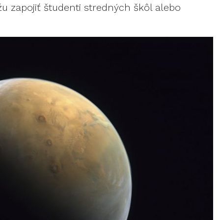
žu zapojiť študenti stredných škôl alebo