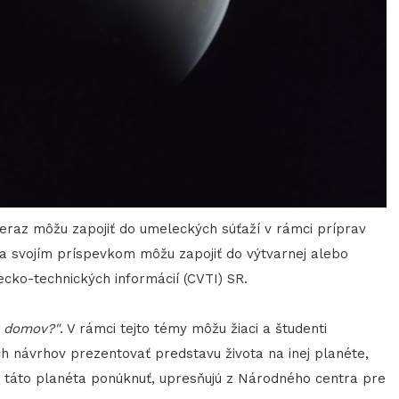
 teraz môžu zapojiť do umeleckých súťaží v rámci príprav
 sa svojím príspevkom môžu zapojiť do výtvarnej alebo
cko-technických informácií (CVTI) SR.
ý domov?"
. V rámci tejto témy môžu žiaci a študenti
ch návrhov prezentovať predstavu života na inej planéte,
 táto planéta ponúknuť, upresňujú z Národného centra pre