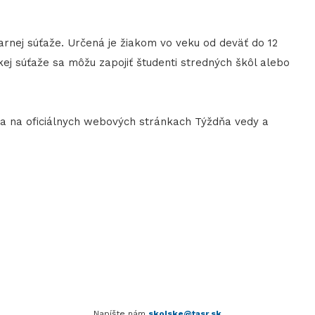
varnej súťaže. Určená je žiakom vo veku od deväť do 12
kej súťaže sa môžu zapojiť študenti stredných škôl alebo
via na oficiálnych webových stránkach Týždňa vedy a
Napíšte nám
skolske@tasr.sk