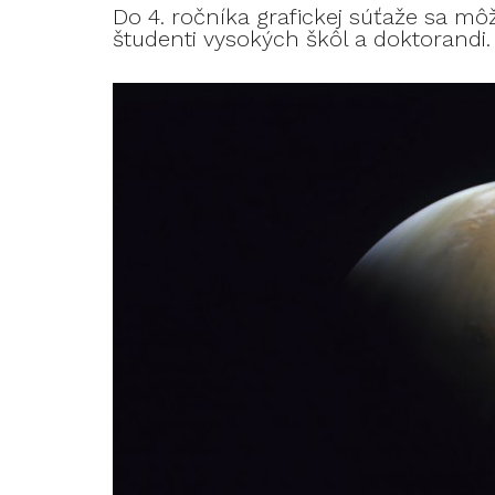
Do 4. ročníka grafickej súťaže sa mô
študenti vysokých škôl a doktorandi.