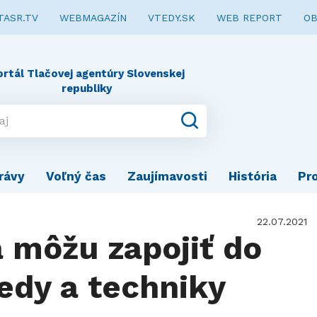
TASR.TV
WEBMAGAZÍN
VTEDY.SK
WEB REPORT
OB
ortál Tlačovej agentúry Slovenskej
republiky
rávy
Voľný čas
Zaujímavosti
História
Pr
22.07.2021
a môžu zapojiť do
edy a techniky