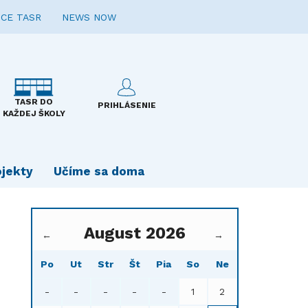
CE TASR
NEWS NOW
TASR DO
PRIHLÁSENIE
KAŽDEJ ŠKOLY
ojekty
Učíme sa doma
August 2026
←
→
Po
Ut
Str
Št
Pia
So
Ne
-
-
-
-
-
1
2