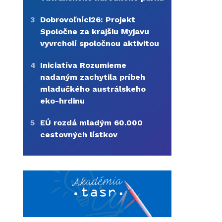
3
Dobrovoľníci26: Projekt
Spoločne za krajšiu Myjavu
vyvrcholí spoločnou aktivitou
4
Iniciatíva Rozumieme
nadaným zachytila príbeh
mladučkého austrálskeho
eko-hrdinu
5
EÚ rozdá mladým 60.000
cestovných lístkov