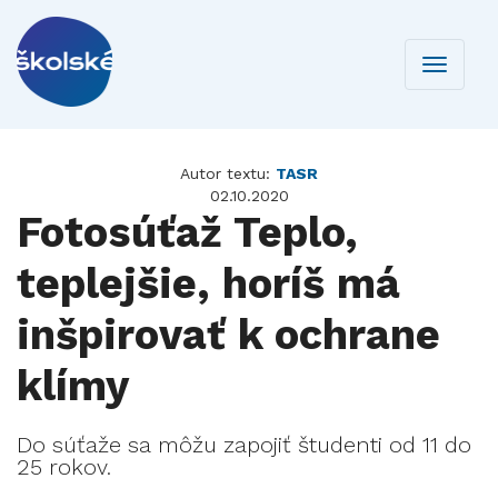
Toggle
navigati
Autor textu:
TASR
02.10.2020
Fotosúťaž Teplo,
teplejšie, horíš má
inšpirovať k ochrane
klímy
Do súťaže sa môžu zapojiť študenti od 11 do
25 rokov.