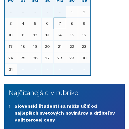
Po
Ut
Str
Št
Pia
So
Ne
-
-
-
-
-
1
2
3
4
5
6
7
8
9
10
11
12
13
14
15
16
17
18
19
20
21
22
23
24
25
26
27
28
29
30
31
-
-
-
-
-
-
Najčítanejšie v rubrike
1
Slovenskí študenti sa môžu učiť od
najlepších svetových novinárov a držiteľov
Pulitzerovej ceny