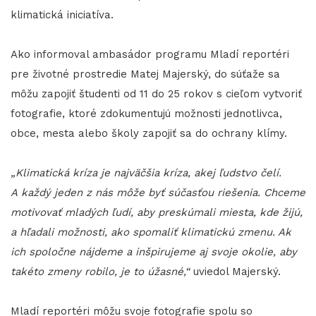
klimatická iniciatíva.
Ako informoval ambasádor programu Mladí reportéri
pre životné prostredie Matej Majerský, do súťaže sa
môžu zapojiť študenti od 11 do 25 rokov s cieľom vytvoriť
fotografie, ktoré zdokumentujú možnosti jednotlivca,
obce, mesta alebo školy zapojiť sa do ochrany klímy.
„Klimatická kríza je najväčšia kríza, akej ľudstvo čelí.
A každý jeden z nás môže byť súčasťou riešenia. Chceme
motivovať mladých ľudí, aby preskúmali miesta, kde žijú,
a hľadali možnosti, ako spomaliť klimatickú zmenu. Ak
ich spoločne nájdeme a inšpirujeme aj svoje okolie, aby
takéto zmeny robilo, je to úžasné,“
uviedol Majerský.
Mladí reportéri môžu svoje fotografie spolu so