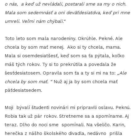
o nás, a keď už nevládali, postarali sme sa my o nich.
Mala som sedemnásť a oni deväťdesiatdva, keď pri mne
umreli. Veľmi nám chýbali.“
Toto leto som mala narodeniny. Okrúhle. Pekné. Ale
chcela by som mať menej. Ako si ty chcela, mama.
Mala si osemdesiatšesť, keď som sa ťa pýtala, koľko
máš tých rokov. Ty si to prekrútila a povedala že
šesťdesiatosem. Opravila som ťa a ty si mi na to:
„Ale
chcela by som mať. “
Nuž aj ja by som chcela mať
päťdesiatsedem.
Moji bývalí študenti novinári mi pripravili oslavu. Peknú.
Robia tak už pár rokov. Stretneme sa a spomíname. Aj
teraz. Dlho do noci sme spomínali. Na všeličo. Karin,
herečka z nášho školského divadla, nedávno prišla