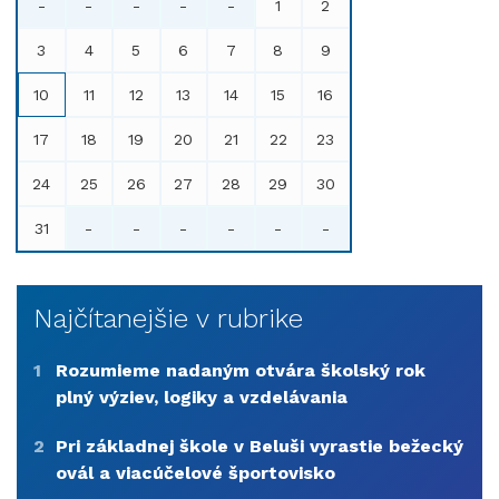
-
-
-
-
-
1
2
3
4
5
6
7
8
9
10
11
12
13
14
15
16
17
18
19
20
21
22
23
24
25
26
27
28
29
30
31
-
-
-
-
-
-
Najčítanejšie v rubrike
1
Rozumieme nadaným otvára školský rok
plný výziev, logiky a vzdelávania
2
Pri základnej škole v Beluši vyrastie bežecký
ovál a viacúčelové športovisko