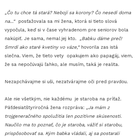
„Čo tu chce tá stará? Nebojí sa korony? Čo nesedí doma
na...“
posťažovala sa mi žena, ktorá si tieto slová
vypočula, keď si v čase vyhradenom pre seniorov bola
nakúpiť. Je sama, nemal jej kto.
„Babku dáme preč!
Smrdí ako staré kvetiny vo váze,“
hovorila zas istá
slečna. Viem, že tieto vety opakujem ako papagáj, viem,
že sa nepočúvajú ľahko, ale musím, taká je realita.
Nezapchávajme si uši, nezatvárajme oči pred pravdou.
Ale nie všetkým, nie každému je staroba na príťaž.
Päťdesiatštyriročná žena rozpráva:
„Ja mám z
trojgeneračného spolužitia len pozitívne skúsenosti.
Naučilo ma to poznať, čo je staroba, vážiť si starobu,
prispôsobovať sa. Kým babka vládali, aj sa postarali