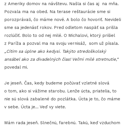
z Ameriky domov na návštevu. Našla si čas aj na mňa.
Pozvala ma na obed. Na terase reštaurácie sme si
porozprávali, čo máme nové. A bolo čo hovoriť. Nevideli
sme sa jedenásť rokov. Pred odletom naspäť sa prišla
rozlúčiť. Bolo to od nej milé. O Michalovi, ktorý prišiel
z Paríža a pozval ma na svoju vernisáž, som už písala.
„Cítim sa úplne ako kedysi. Takýto stredoškolský
ansábel ako za divadelných čias! Veľmi milé stretnutie,“
povedal mi.
Je jeseň. Čas, kedy budeme počúvať vzletné slová
o tom, ako si vážime starobu. Lenže úcta, priatelia, to
nie sú slová zabalené do pozlátka. Úcta je to, čo máme
v sebe. Úcta je... Veď vy viete.
Mám rada jeseň. Slnečnú, farebnú. Takú, keď vzduchom