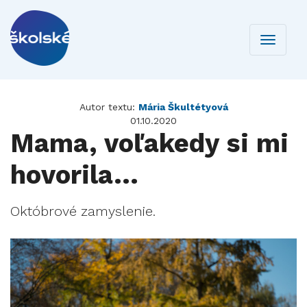
Toggle
navigati
Autor textu:
Mária Škultétyová
01.10.2020
Mama, voľakedy si mi
hovorila...
Októbrové zamyslenie.