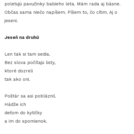
poletujú pavučinky babieho leta. Mám rada aj básne.
Občas sama niečo napíšem. Píšem to, čo cítim. Aj o
jeseni.
Jeseň na druhú
Len tak si tam sedia.
Bez slova počítajú listy,
ktoré dozreli
tak ako oni.
Poštár sa asi pobláznil.
Hádže ich
deťom do kytičky
a im do spomienok.