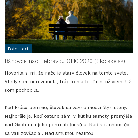
Foto: text
Bánovce nad Bebravou 01.10.2020 (Skolske.sk)
Hovorila si mi, že načo je starý človek na tomto svete.
Vtedy som nerozumela, trápilo ma to. Dnes už viem. Už
som pochopila.
Keď krása pominie, človek sa zavrie medzi štyri steny.
Najhoršie je, keď ostane sám. V kútiku samoty premýšľa
nad životom a jeho pominuteľnosťou. Nad strachom, čo
sa valí zovšadiaľ. Nad smutnou realitou.