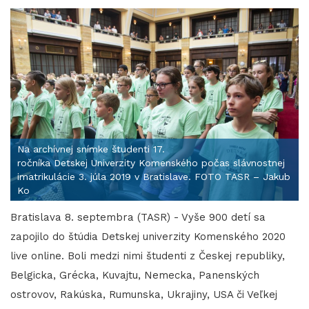
Na archívnej snímke študenti 17.
ročníka Detskej Univerzity Komenského počas slávnostnej
imatrikulácie 3. júla 2019 v Bratislave. FOTO TASR – Jakub
Ko
Bratislava 8. septembra (TASR) - Vyše 900 detí sa
zapojilo do štúdia Detskej univerzity Komenského 2020
live online. Boli medzi nimi študenti z Českej republiky,
Belgicka, Grécka, Kuvajtu, Nemecka, Panenských
ostrovov, Rakúska, Rumunska, Ukrajiny, USA či Veľkej