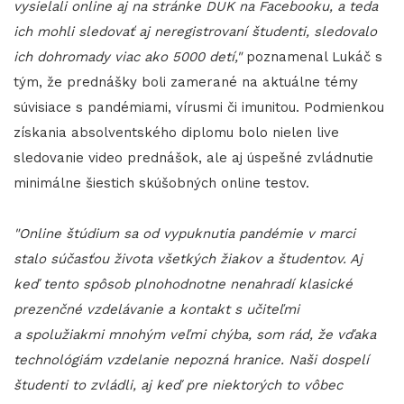
vysielali online aj na stránke DUK na Facebooku, a teda
ich mohli sledovať aj neregistrovaní študenti, sledovalo
ich dohromady viac ako 5000 detí,"
poznamenal Lukáč s
tým, že prednášky boli zamerané na aktuálne témy
súvisiace s pandémiami, vírusmi či imunitou. Podmienkou
získania absolventského diplomu bolo nielen live
sledovanie video prednášok, ale aj úspešné zvládnutie
minimálne šiestich skúšobných online testov.
"Online štúdium sa od vypuknutia pandémie v marci
stalo súčasťou života všetkých žiakov a študentov. Aj
keď tento spôsob plnohodnotne nenahradí klasické
prezenčné vzdelávanie a kontakt s učiteľmi
a spolužiakmi mnohým veľmi chýba, som rád, že vďaka
technológiám vzdelanie nepozná hranice. Naši dospelí
študenti to zvládli, aj keď pre niektorých to vôbec