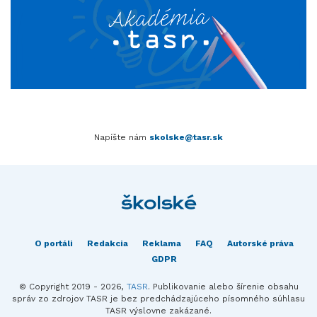
Napíšte nám
skolske@tasr.sk
O portáli
Redakcia
Reklama
FAQ
Autorské práva
GDPR
© Copyright 2019 - 2026,
TASR
. Publikovanie alebo šírenie obsahu
správ zo zdrojov TASR je bez predchádzajúceho písomného súhlasu
TASR výslovne zakázané.