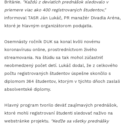
Británie.
"Každú z deviatich prednášok sledovalo v
priemere viac ako 400 registrovaných študentov,"
informoval TASR Ján Lukáč, PR manažér Divadla Aréna,
ktoré je hlavným organizátorom podujatia.
Osemnásty ročník DUK sa konal kvôli novému
koronavírusu online, prostredníctvom živého
streamovania. Na štúdiu sa tak mohol zúčastniť
neobmedzený počet detí. Lukáč dodal, že z celkového
počtu registrovaných študentov úspešne skončilo s
diplomom 364 študentov, ktorým v týchto dňoch zaslali
absolventské diplomy.
Hlavný program tvorilo deväť zaujímavých prednášok,
ktoré mohli registrovaní študenti sledovať naživo na
webstránke projektu.
"Keďže sa všetky prednášky