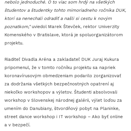
nebolo jednoduché. O to viac som hrdý na všetkých
študentov a študentky tohto mimoriadneho ročníka DUK,
ktorí sa nenechali odradiť a našli si cestu k novým
poznatkom,"
uviedol Marek Števček, rektor Univerzity
Komenského v Bratislave, ktorá je spoluorganizátorom
projektu.
Riaditeľ Divadla Aréna a zakladateľ DUK Juraj Kukura
pripomenul, že v tomto ročníku projektu sa napriek
koronavírusovým obmedzeniam podarilo zorganizovať
za dodržania všetkých bezpečnostných opatrení aj
niekoľko workshopov a výletov. Študenti absolvovali
workshop v Slovenskej národnej galérii, výlet loďou za
umením do Danubiany, štvordňový pobyt na Planinke,
street dance workshop i IT workshop – Ako byť online
a v bezpečí.