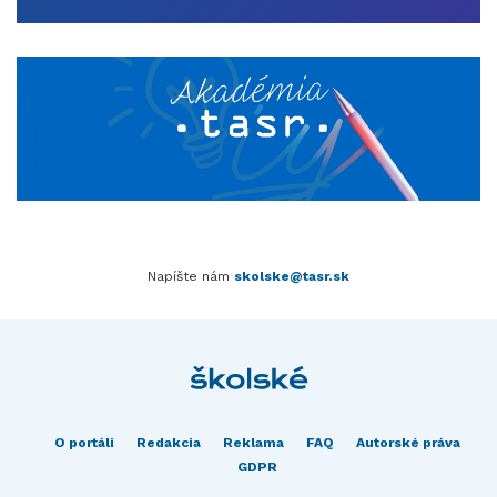
Napíšte nám
skolske@tasr.sk
O portáli
Redakcia
Reklama
FAQ
Autorské práva
GDPR