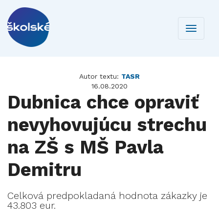
Toggle
navigati
Autor textu:
TASR
16.08.2020
Dubnica chce opraviť
nevyhovujúcu strechu
na ZŠ s MŠ Pavla
Demitru
​​​​​​​Celková predpokladaná hodnota zákazky je
43.803 eur.