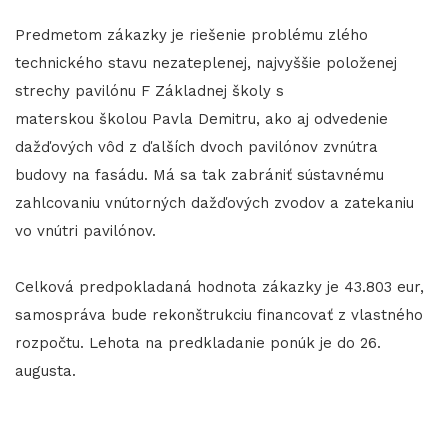
Predmetom zákazky je riešenie problému zlého
technického stavu nezateplenej, najvyššie položenej
strechy pavilónu F Základnej školy s
materskou školou Pavla Demitru, ako aj odvedenie
dažďových vôd z ďalších dvoch pavilónov zvnútra
budovy na fasádu. Má sa tak zabrániť sústavnému
zahlcovaniu vnútorných dažďových zvodov a zatekaniu
vo vnútri pavilónov.
​​​​​​​Celková predpokladaná hodnota zákazky je 43.803 eur,
samospráva bude rekonštrukciu financovať z vlastného
rozpočtu. Lehota na predkladanie ponúk je do 26.
augusta.