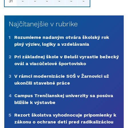
31
-
-
-
-
-
-
Najčítanejšie v rubrike
1
Rozumieme nadaným otvára školský rok
plný výziev, logiky a vzdelávania
2
Pri základnej škole v Beluši vyrastie bežecký
ovál a viacúčelové športovisko
3
V rámci modernizácie SOŠ v Žarnovici už
ukončili stavebné práce
4
Campus Trenčianskej univerzity sa posúva
bližšie k výstavbe
5
Rezort školstva vyhodnocuje pripomienky k
zákonu o ochrane detí pred radikalizáciou