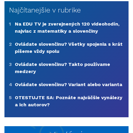
Najčítanejšie v rubrike
1
Na EDU TV je zverejnených 120 videohodín,
najviac z matematiky a slovenčiny
2
Ovládate slovenčinu? Všetky spojenia s krát
píšeme vždy spolu
3
Ovládate slovenčinu? Takto používame
medzery
4
Ovládate slovenčinu? Variant alebo varianta
5
OTESTUJTE SA: Poznáte najväčšie vynálezy
a ich autorov?