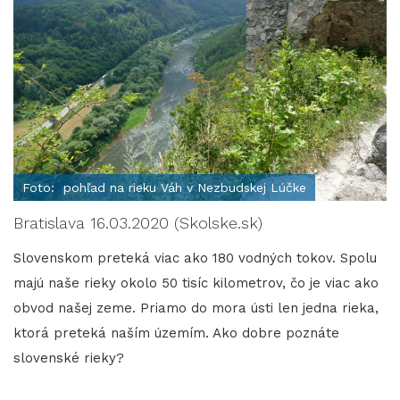
Foto: pohľad na rieku Váh v Nezbudskej Lúčke
Bratislava 16.03.2020 (Skolske.sk)
Slovenskom preteká viac ako 180 vodných tokov. Spolu
majú naše rieky okolo 50 tisíc kilometrov, čo je viac ako
obvod našej zeme. Priamo do mora ústi len jedna rieka,
ktorá preteká naším územím. Ako dobre poznáte
slovenské rieky?