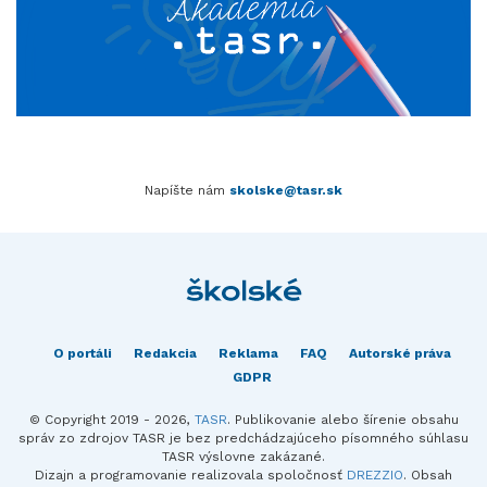
Napíšte nám
skolske@tasr.sk
O portáli
Redakcia
Reklama
FAQ
Autorské práva
GDPR
© Copyright 2019 - 2026,
TASR
. Publikovanie alebo šírenie obsahu
správ zo zdrojov TASR je bez predchádzajúceho písomného súhlasu
TASR výslovne zakázané.
Dizajn a programovanie realizovala spoločnosť
DREZZIO
. Obsah