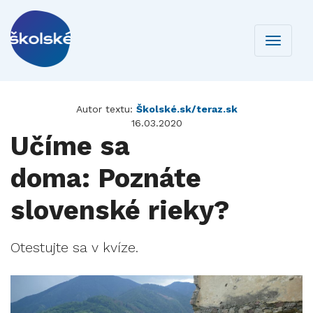
Toggle
navigati
Autor textu:
Školské.sk/teraz.sk
16.03.2020
Učíme sa
doma: Poznáte
slovenské rieky?
Otestujte sa v kvíze.