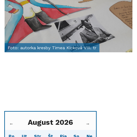
Foto: autorka kresby Timea Kicková VIII. tr
August 2026
←
→
Po
Ut
Str
Št
Pia
So
Ne