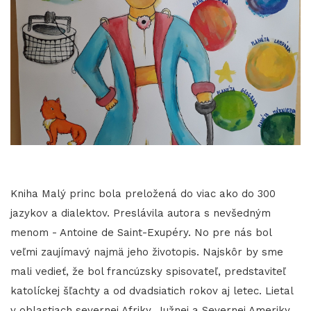
Kniha Malý princ bola preložená do viac ako do 300
jazykov a dialektov. Preslávila autora s nevšedným
menom - Antoine de Saint-Exupéry. No pre nás bol
veľmi zaujímavý najmä jeho životopis. Najskôr by sme
mali vedieť, že bol francúzsky spisovateľ, predstaviteľ
katolíckej šľachty a od dvadsiatich rokov aj letec. Lietal
v oblastiach severnej Afriky, Južnej a Severnej Ameriky.