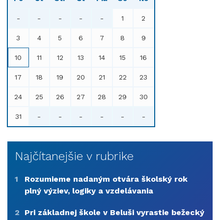
-
-
-
-
-
1
2
3
4
5
6
7
8
9
10
11
12
13
14
15
16
17
18
19
20
21
22
23
24
25
26
27
28
29
30
31
-
-
-
-
-
-
Najčítanejšie v rubrike
1
Rozumieme nadaným otvára školský rok
plný výziev, logiky a vzdelávania
2
Pri základnej škole v Beluši vyrastie bežecký