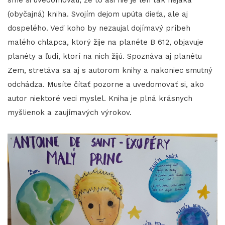
(obyčajná) kniha. Svojím dejom upúta dieťa, ale aj
dospelého. Veď koho by nezaujal dojímavý príbeh
malého chlapca, ktorý žije na planéte B 612, objavuje
planéty a ľudí, ktorí na nich žijú. Spoznáva aj planétu
Zem, stretáva sa aj s autorom knihy a nakoniec smutný
odchádza. Musíte čítať pozorne a uvedomovať si, ako
autor niektoré veci myslel. Kniha je plná krásnych
myšlienok a zaujímavých výrokov.