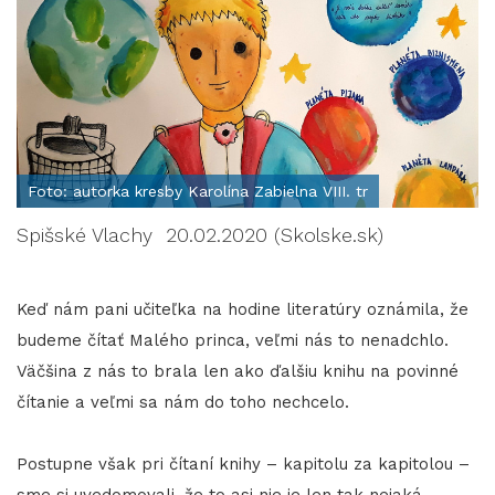
Foto: autorka kresby Karolína Zabielna VIII. tr
Spišské Vlachy 20.02.2020 (Skolske.sk)
Keď nám pani učiteľka na hodine literatúry oznámila, že
budeme čítať Malého princa, veľmi nás to nenadchlo.
Väčšina z nás to brala len ako ďalšiu knihu na povinné
čítanie a veľmi sa nám do toho nechcelo.
Postupne však pri čítaní knihy – kapitolu za kapitolou –
sme si uvedomovali, že to asi nie je len tak nejaká