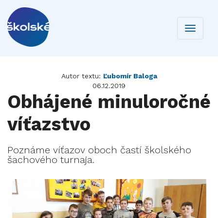
Toggle
navigati
Autor textu:
Ľubomír Baloga
06.12.2019
Obhájené minuloročné
víťazstvo
Poznáme víťazov oboch častí školského
šachového turnaja.