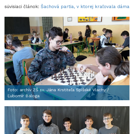
súvisiaci článok:
Šachová partia, v ktorej kraľovala dáma
Foto: archív ZŠ sv. Jána Krstiteľa Spišské Vlachy /
Ľubomír Baloga