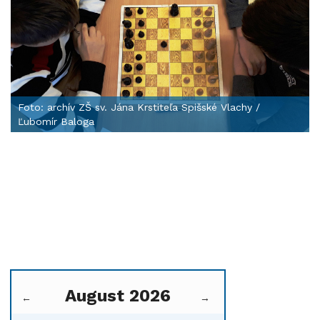
Foto: archív ZŠ sv. Jána Krstiteľa Spišské Vlachy /
Ľubomír Baloga
August 2026
←
→