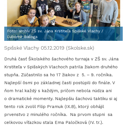
Foto: archív ZŠ sv. Jána Krstiteľa Spišské Vlachy /
Ľubomír Baloga
Spišské Vlachy 05.12.2019 (Skolske.sk)
Druhá časť Školského šachového turnaja v ZŠ sv. Jána
Krstiteľa v Spišských Vlachoch patrila žiakom druhého
stupňa. Zúčastnilo sa ho 17 žiakov z 5. – 9. ročníka.
Najlepší ôsmi po základnej časti postúpili do finále. V
ňom hral každý s každým, pričom nebola núdza ani
o dramatické momenty. Najlepšiu šachovú taktiku si aj
tento rok zvolil Filip Pramuk (IX.B), ktorý obhájil
prvenstvo z minulého ročníka. Na prvom stupni sa
celkovou víťazkou stala Ema Paločková (IV. tr.).