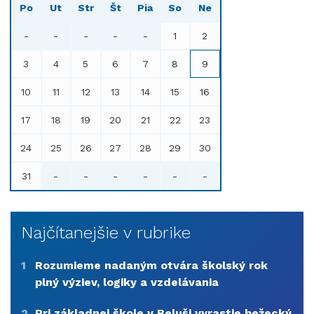
Po
Ut
Str
Št
Pia
So
Ne
-
-
-
-
-
1
2
3
4
5
6
7
8
9
10
11
12
13
14
15
16
17
18
19
20
21
22
23
24
25
26
27
28
29
30
31
-
-
-
-
-
-
Najčítanejšie v rubrike
1
Rozumieme nadaným otvára školský rok
plný výziev, logiky a vzdelávania
2
Pri základnej škole v Beluši vyrastie bežecký