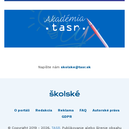
Napíšte nám
skolske@tasr.sk
O portáli
Redakcia
Reklama
FAQ
Autorské práva
GDPR
© Copyright 2019 - 2026,
TASR
. Publikovanie alebo šírenie obsahu