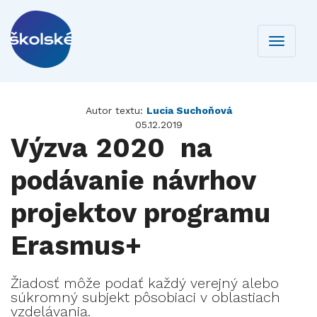
Toggle
navigati
Autor textu:
Lucia Suchoňová
05.12.2019
Výzva 2020 na
podávanie návrhov
projektov programu
Erasmus+
Žiadosť môže podať každý verejný alebo
súkromný subjekt pôsobiaci v oblastiach
vzdelávania.