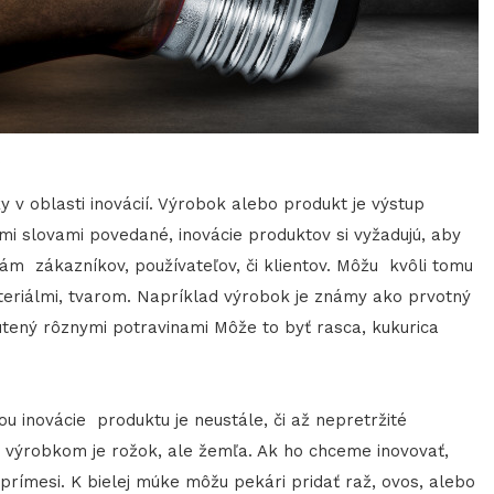
)
 v oblasti inovácií. Výrobok alebo produkt je výstup
mi slovami povedané, inovácie produktov si vyžadujú, aby
ám zákazníkov, používateľov, či klientov. Môžu kvôli tomu
eriálmi, tvarom. Napríklad výrobok je známy ako prvotný
utený rôznymi potravinami Môže to byť rasca, kukurica
u inovácie produktu je neustále, či až nepretržité
výrobkom je rožok, ale žemľa. Ak ho chceme inovovať,
rímesi. K bielej múke môžu pekári pridať raž, ovos, alebo