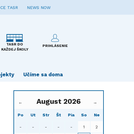
CE TASR
NEWS NOW
TASR DO
PRIHLÁSENIE
KAŽDEJ ŠKOLY
ojekty
Učíme sa doma
August 2026
←
→
Po
Ut
Str
Št
Pia
So
Ne
-
-
-
-
-
1
2