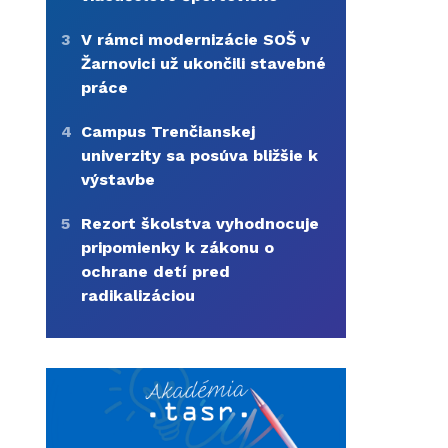
3
V rámci modernizácie SOŠ v
Žarnovici už ukončili stavebné
práce
4
Campus Trenčianskej
univerzity sa posúva bližšie k
výstavbe
5
Rezort školstva vyhodnocuje
pripomienky k zákonu o
ochrane detí pred
radikalizáciou