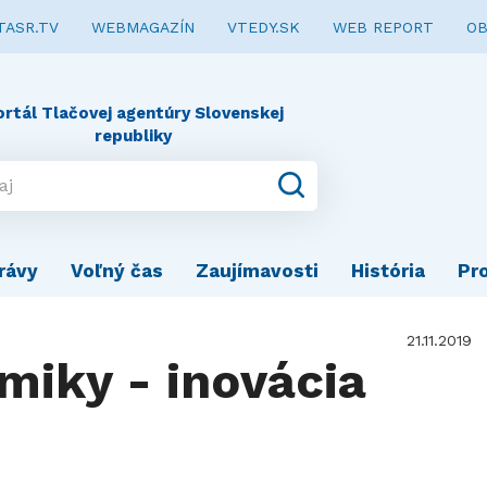
TASR.TV
WEBMAGAZÍN
VTEDY.SK
WEB REPORT
OB
ortál Tlačovej agentúry Slovenskej
republiky
rávy
Voľný čas
Zaujímavosti
História
Pr
21.11.2019
iky - inovácia