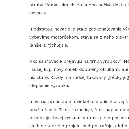
otruby. Vďaka ním chlieb, alebo pečivo dostane
inovácia.
Podstatou inovácie je stále zdokonaľovanie v
vybavíme motorčekom, stáva sa z neho elektri
ľahšie a rýchlejšie.
Ako sa inovácie prejavujú na trhu výrobkov? No
radšej kúpi nový chlieb doplnený otrubami, ale
nič staré. Každý má radšej takzvaný grécky jog
zlepšenie výrobku.
Inovácia produktu má niekoľko štádií. V prvej
použiteľnosti. Tu sa rozhoduje, či sa nápad od
predprojektovej výskum. V rámci neho posudzuj
základe ktorého projekt buď pokračuje, alebo 