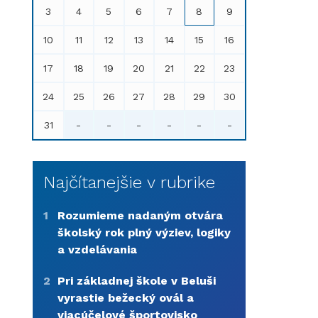
3
4
5
6
7
8
9
10
11
12
13
14
15
16
17
18
19
20
21
22
23
24
25
26
27
28
29
30
31
-
-
-
-
-
-
Najčítanejšie v rubrike
1
Rozumieme nadaným otvára
školský rok plný výziev, logiky
a vzdelávania
2
Pri základnej škole v Beluši
vyrastie bežecký ovál a
viacúčelové športovisko