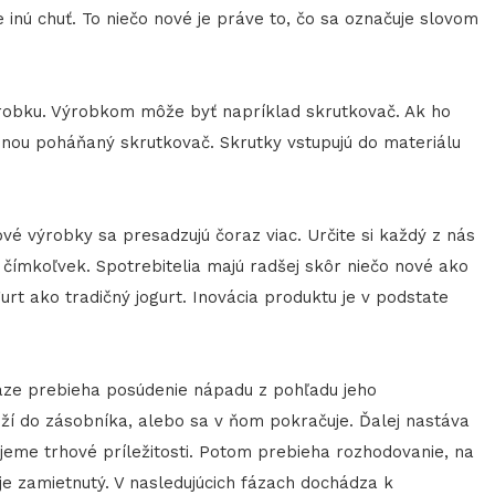
 inú chuť. To niečo nové je práve to, čo sa označuje slovom
ýrobku. Výrobkom môže byť napríklad skrutkovač. Ak ho
nou poháňaný skrutkovač. Skrutky vstupujú do materiálu
vé výrobky sa presadzujú čoraz viac. Určite si každý z nás
 čímkoľvek. Spotrebitelia majú radšej skôr niečo nové ako
urt ako tradičný jogurt. Inovácia produktu je v podstate
 fáze prebieha posúdenie nápadu z pohľadu jeho
loží do zásobníka, alebo sa v ňom pokračuje. Ďalej nastáva
eme trhové príležitosti. Potom prebieha rozhodovanie, na
je zamietnutý. V nasledujúcich fázach dochádza k