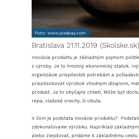
Foto: www.pixabay.com
Bratislava 21.11.2019 (Skolske.sk
Inovácia produktu je základným pojmom politiky
z výroby. Je to hmotný ekonomický statok. Iný
organizácie prispôsobili potrebám a požiadavk
prispôsobovať výrobok vhodným dizajnom, mat
produkt. Je to obyčajný chlieb. Môže byť doch
repa, vlašské orechy, či cibuľa.
V čom je podstata inovácie produktu? Podstato
zdokonaľovanie výrobku. Napríklad základným 
alebo zlepšovať, pridáme k základnému cestu p