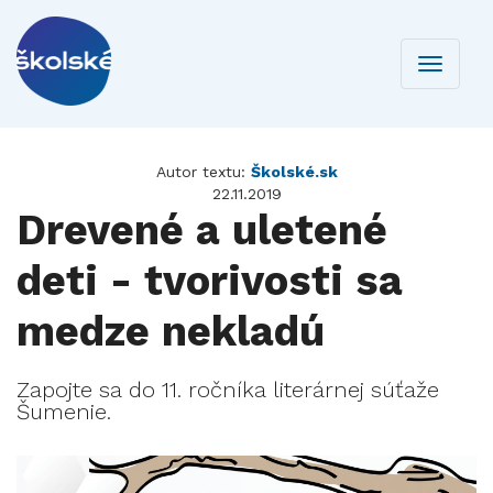
Toggle
navigati
Autor textu:
Školské.sk
22.11.2019
Drevené a uletené
deti - tvorivosti sa
medze nekladú
Zapojte sa do 11. ročníka literárnej súťaže
Šumenie.