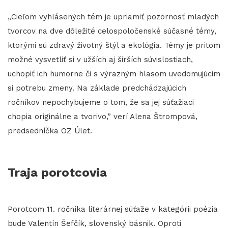
„Cieľom vyhlásených tém je upriamiť pozornosť mladých
tvorcov na dve dôležité celospoločenské súčasné témy,
ktorými sú zdravý životný štýl a ekológia. Témy je pritom
možné vysvetliť si v užších aj širších súvislostiach,
uchopiť ich humorne či s výrazným hlasom uvedomujúcim
si potrebu zmeny. Na základe predchádzajúcich
ročníkov nepochybujeme o tom, že sa jej súťažiaci
chopia originálne a tvorivo,” verí Alena Štrompová,
predsedníčka OZ Úlet.
Traja porotcovia
Porotcom 11. ročníka literárnej súťaže v kategórii poézia
bude Valentín Šefčík, slovenský básnik. Oproti