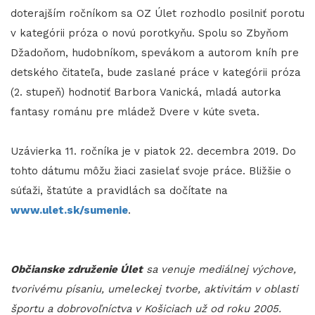
doterajším ročníkom sa OZ Úlet rozhodlo posilniť porotu
v kategórii próza o novú porotkyňu. Spolu so Zbyňom
Džadoňom, hudobníkom, spevákom a autorom kníh pre
detského čitateľa, bude zaslané práce v kategórii próza
(2. stupeň) hodnotiť Barbora Vanická, mladá autorka
fantasy románu pre mládež Dvere v kúte sveta.
Uzávierka 11. ročníka je v piatok 22. decembra 2019. Do
tohto dátumu môžu žiaci zasielať svoje práce. Bližšie o
súťaži, štatúte a pravidlách sa dočítate na
www.ulet.sk/sumenie
.
Občianske združenie Úlet
sa venuje mediálnej výchove,
tvorivému písaniu, umeleckej tvorbe, aktivitám v oblasti
športu a dobrovoľníctva v Košiciach už od roku 2005.