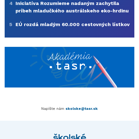
4
Iniciatíva Rozumieme nadaným zachytila
príbeh mladučkého austrálskeho eko-hrdinu
5
EÚ rozdá mladým 60.000 cestovných lístkov
Napíšte nám
skolske@tasr.sk