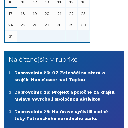
10
11
12
13
14
15
16
17
18
19
20
21
22
23
24
25
26
27
28
29
30
31
-
-
-
-
-
-
Najčítanejšie v rubrike
1
Dobrovoľníci26: OZ Zelenáči sa stará o
krajšie Hanušovce nad Topľou
2
Dobrovoľníci26: Projekt Spoločne za krajšiu
Myjavu vyvrcholí spoločnou aktivitou
3
Dobrovoľníci26: Na Orave vyčistili vodné
toky Tatranského národného parku