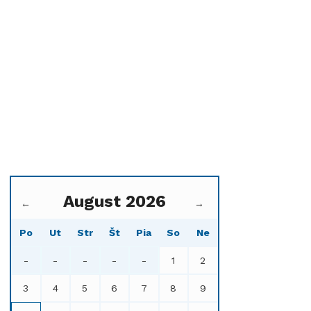
August 2026
←
→
Po
Ut
Str
Št
Pia
So
Ne
-
-
-
-
-
1
2
3
4
5
6
7
8
9